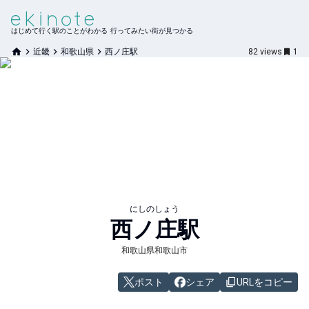
はじめて行く駅のことがわかる 行ってみたい街が見つかる
近畿
和歌山県
西ノ庄駅
82
views
1
にしのしょう
西ノ庄
駅
和歌山県和歌山市
ポスト
シェア
URLをコピー