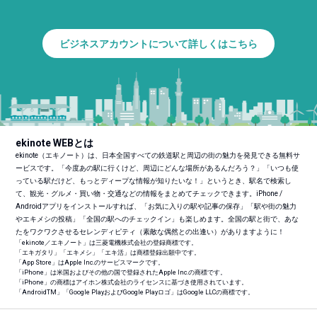
ビジネスアカウントについて詳しくはこちら
ekinote WEBとは
ekinote（エキノート）は、日本全国すべての鉄道駅と周辺の街の魅力を発見できる無料サ
ービスです。「今度あの駅に行くけど、周辺にどんな場所があるんだろう？」「いつも使
っている駅だけど、もっとディープな情報が知りたいな！」というとき、駅名で検索し
て、観光・グルメ・買い物・交通などの情報をまとめてチェックできます。iPhone /
Androidアプリをインストールすれば、「お気に入りの駅や記事の保存」「駅や街の魅力
やエキメシの投稿」「全国の駅へのチェックイン」も楽しめます。全国の駅と街で、あな
たをワクワクさせるセレンディピティ（素敵な偶然との出逢い）がありますように！
「ekinote／エキノート」は三菱電機株式会社の登録商標です。
「エキガタリ」「エキメシ」「エキ活」は商標登録出願中です。
「App Store」はApple Inc.のサービスマークです。
「iPhone」は米国およびその他の国で登録されたApple Inc.の商標です。
「iPhone」の商標はアイホン株式会社のライセンスに基づき使用されています。
「Android
TM
」「Google PlayおよびGoogle Playロゴ」はGoogle LLCの商標です。