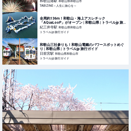
TABIZINE～人生に旅心を～
和歌山港
駅
和歌山県和歌山市
TABIZINE～人生に旅心を～
全周約136m！和歌山・海上アスレチック
「AQuaLooP」がオープン | 和歌山県 | トラベルjp 旅
行ガイド
紀三井寺
駅
和歌山県和歌山市
トラベルjp 旅行ガイド
和歌山三社参りも！和歌山電鐵のパワースポットめぐ
り | 和歌山県 | トラベルjp 旅行ガイド
日前宮
駅
和歌山県和歌山市
トラベルjp 旅行ガイド