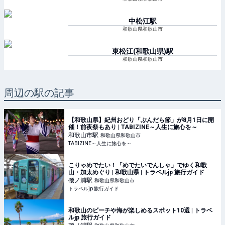
中松江
駅
和歌山県和歌山市
東松江(和歌山県)
駅
和歌山県和歌山市
周辺の駅の記事
【和歌山県】紀州おどり「ぶんだら節」が8月1日に開
催！前夜祭もあり | TABIZINE～人生に旅心を～
和歌山市
駅
和歌山県和歌山市
TABIZINE～人生に旅心を～
こりゃめでたい！「めでたいでんしゃ」でゆく和歌
山・加太めぐり | 和歌山県 | トラベルjp 旅行ガイド
磯ノ浦
駅
和歌山県和歌山市
トラベルjp 旅行ガイド
和歌山のビーチや海が楽しめるスポット10選 | トラベ
ルjp 旅行ガイド