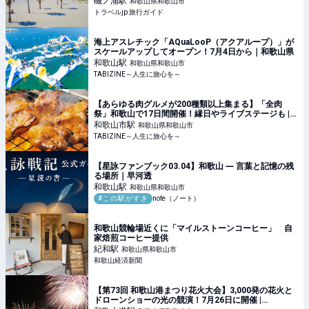
磯ノ浦
駅
和歌山県和歌山市
トラベルjp 旅行ガイド
海上アスレチック「AQuaLooP（アクアループ）」が
スケールアップしてオープン！7月4日から｜和歌山県
和歌山
駅
和歌山県和歌山市
TABIZINE～人生に旅心を～
【あらゆる肉グルメが200種類以上集まる】「全肉
祭」和歌山で17日間開催！縁日やライブステージも |
TABIZINE～人生に旅心を～
和歌山市
駅
和歌山県和歌山市
TABIZINE～人生に旅心を～
【星詠ファンブック03.04】和歌山 ― 言葉と記憶の残
る場所｜早河透
和歌山
駅
和歌山県和歌山市
#この駅がすき
note（ノート）
和歌山競輪場近くに「マイルストーンコーヒー」 自
家焙煎コーヒー提供
紀和
駅
和歌山県和歌山市
和歌山経済新聞
【第73回 和歌山港まつり花火大会】3,000発の花火と
ドローンショーの光の競演！7月26日に開催 |