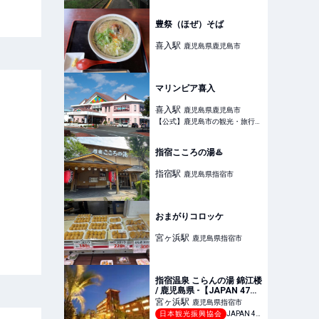
豊祭（ほぜ）そば
喜入
駅
鹿児島県鹿児島市
マリンピア喜入
喜入
駅
鹿児島県鹿児島市
【公式】鹿児島市の観光・旅行情報サイト｜かごしま市観光ナビ
指宿こころの湯♨️
指宿
駅
鹿児島県指宿市
おまがりコロッケ
宮ヶ浜
駅
鹿児島県指宿市
指宿温泉 こらんの湯 錦江楼
/ 鹿児島県 -【JAPAN 47
GO】
宮ヶ浜
駅
鹿児島県指宿市
日本観光振興協会
JAPAN 47 GO