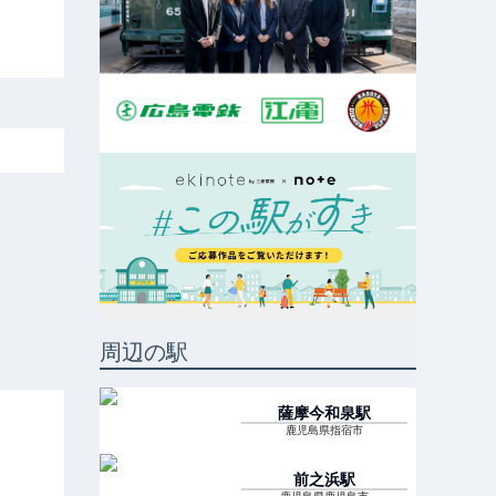
周辺の駅
薩摩今和泉
駅
鹿児島県指宿市
前之浜
駅