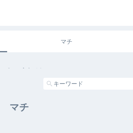
マチ
エキガタリ
する記事がありません
マチ