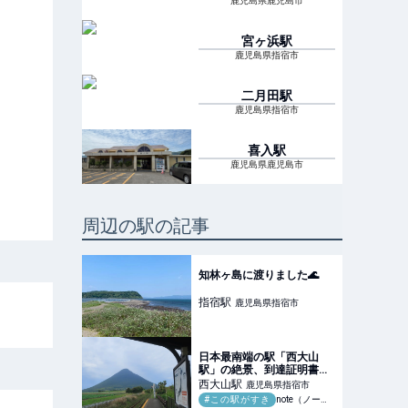
鹿児島県鹿児島市
宮ヶ浜
駅
鹿児島県指宿市
二月田
駅
鹿児島県指宿市
喜入
駅
鹿児島県鹿児島市
周辺の駅の記事
知林ヶ島に渡りました🌊
指宿
駅
鹿児島県指宿市
日本最南端の駅「西大山
駅」の絶景、到達証明書の
もらい方｜日本一周、世界
西大山
駅
鹿児島県指宿市
一周 もふP
#この駅がすき
note（ノート）