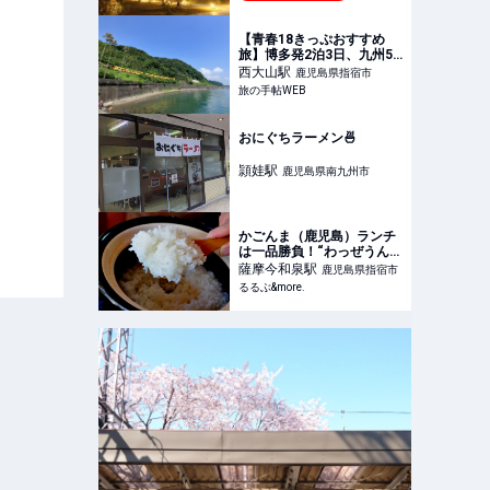
【青春18きっぷおすすめ
旅】博多発2泊3日、九州5
県をぐるりと回って指宿＆
西大山
駅
鹿児島県指宿市
日本最南端駅・西大山を目
旅の手帖WEB
指す（日豊本線・指宿枕崎
線ほか）｜旅の手帖WEB
おにぐちラーメン🍜
頴娃
駅
鹿児島県南九州市
かごんま（鹿児島）ランチ
は一品勝負！“わっぜうんま
か”土鍋ごはん｜るるぶ
薩摩今和泉
駅
鹿児島県指宿市
&more.
るるぶ&more.