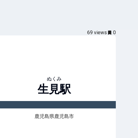
69
views
0
ぬくみ
生見
駅
鹿児島県鹿児島市