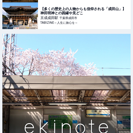
【多くの歴史上の人物からも信仰される「成田山」】
神田明神との因縁や見どこ
京成成田
駅
千葉県成田市
TABIZINE～人生に旅心を～