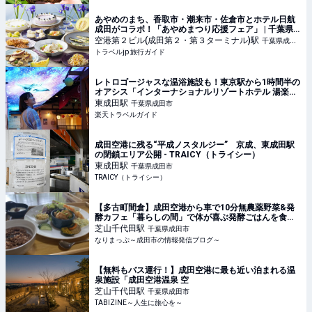
あやめのまち、香取市・潮来市・佐倉市とホテル日航
成田がコラボ！「あやめまつり応援フェア」 | 千葉県 |
トラベルjp 旅行ガイド
空港第２ビル(成田第２・第３ターミナル)
駅
千葉県成田
トラベルjp 旅行ガイド
市
レトロゴージャスな温浴施設も！東京駅から1時間半の
オアシス「インターナショナルリゾートホテル 湯楽
城」宿泊記 【楽天トラベル】
東成田
駅
千葉県成田市
楽天トラベルガイド
成田空港に残る“平成ノスタルジー” 京成、東成田駅
の閉鎖エリア公開 - TRAICY（トライシー）
東成田
駅
千葉県成田市
TRAICY（トライシー）
【多古町間倉】成田空港から車で10分無農薬野菜&発
酵カフェ「暮らしの間」で体が喜ぶ発酵ごはんを食べ
てきたよ
芝山千代田
駅
千葉県成田市
なりまっぷ～成田市の情報発信ブログ～
【無料もバス運行！】成田空港に最も近い泊まれる温
泉施設「成田空港温泉 空
芝山千代田
駅
千葉県成田市
TABIZINE～人生に旅心を～