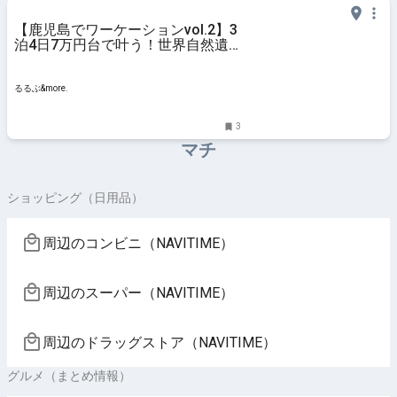
【鹿児島でワーケーションvol.2】3
泊4日7万円台で叶う！世界自然遺
産登録で注目度大！鹿児島県の離島
で大自然を味わうワーケーション体
験記｜るるぶ&more.
るるぶ&more.
3
マチ
ショッピング（日用品）
周辺のコンビニ（NAVITIME）
周辺のスーパー（NAVITIME）
周辺のドラッグストア（NAVITIME）
グルメ（まとめ情報）