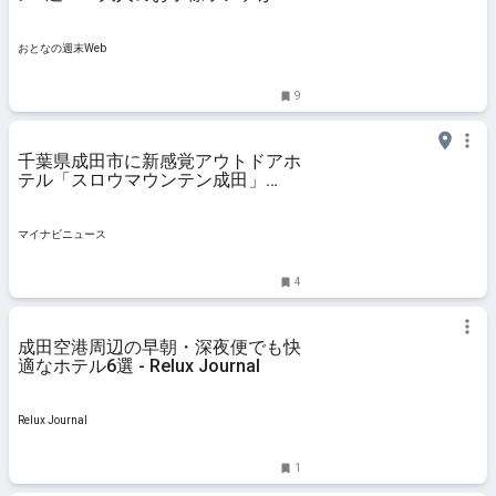
品だった - おとなの週末Web
おとなの週末Web
9
千葉県成田市に新感覚アウトドアホ
テル「スロウマウンテン成田」
2025年3月開業へ - アスレチック、
農園収穫体験も
マイナビニュース
4
成田空港周辺の早朝・深夜便でも快
適なホテル6選 - Relux Journal
Relux Journal
1