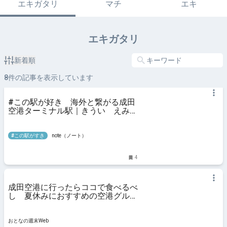
エキガタリ
マチ
エキ
エキガタリ
新着順
8
件の記事を表示しています
#この駅が好き 海外と繋がる成田
空港ターミナル駅｜きうい えみ｜
元看護師の相談屋
#この駅がすき
note（ノート）
4
成田空港に行ったらココで食べるべ
し 夏休みにおすすめの空港グルメ
が早わかり特集！ - おとなの週末
Web
おとなの週末Web