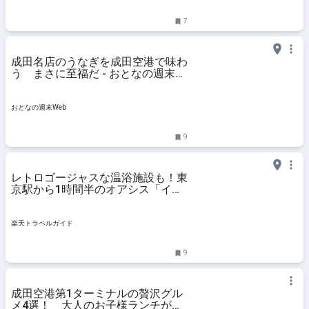
7
成田名店のうなぎを成田空港で味わ
う まさに至福だ - おとなの週末
Web
おとなの週末Web
9
レトロゴージャスな温浴施設も！東
京駅から1時間半のオアシス「イン
ターナショナルリゾートホテル 湯
楽城」宿泊記 【楽天トラベル】
楽天トラベルガイド
9
成田空港第1ターミナルの贅沢グル
メ4選！ 大人のお子様ランチが絶