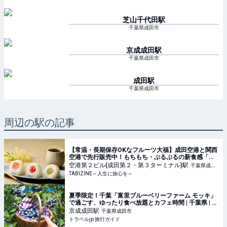
芝山千代田
駅
千葉県成田市
京成成田
駅
千葉県成田市
成田
駅
千葉県成田市
周辺の駅の記事
【常温・長期保存OKなフルーツ大福】成田空港と関西
空港で先行販売中！もちもち・ぷるぷるの新食感「も
ちふる」 | TABIZINE～人生に旅心を～
空港第２ビル(成田第２・第３ターミナル)
駅
千葉県成田
TABIZINE～人生に旅心を～
市
夏季限定！千葉「富里ブルーベリーファーム モッキ」
で過ごす、ゆったり食べ放題とカフェ時間 | 千葉県 | ト
ラベルjp 旅行ガイド
京成成田
駅
千葉県成田市
トラベルjp 旅行ガイド