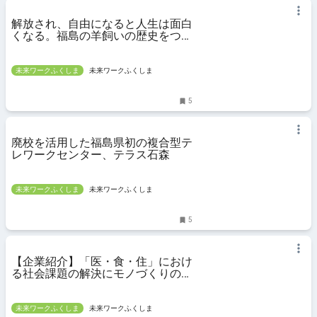
解放され、自由になると人生は面白
くなる。福島の羊飼いの歴史をつな
ごうとした吉田睦美さんは、なぜか
今、福島と北海道を行ったり来たり
している
未来ワークふくしま
未来ワークふくしま
5
廃校を活用した福島県初の複合型テ
レワークセンター、テラス石森
未来ワークふくしま
未来ワークふくしま
5
【企業紹介】「医・食・住」におけ
る社会課題の解決にモノづくりの技
で挑む
未来ワークふくしま
未来ワークふくしま