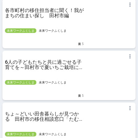
各市町村の移住担当者に聞く！我が
まちの住まい探し 田村市編
未来ワークふくしま
未来ワークふくしま
5
6人の子どもたちと共に過ごせる子
育てを～田村市で夏いちご栽培に挑
戦する大家族
未来ワークふくしま
未来ワークふくしま
5
ちょ～どいい田舎暮らしが見つか
る 田村市の移住相談窓口「たむら
移住相談室」
未来ワークふくしま
未来ワークふくしま