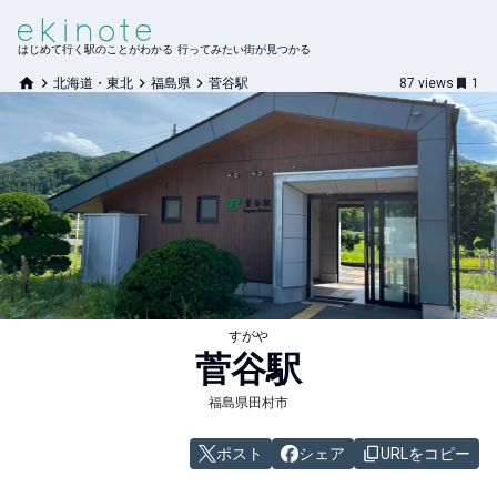
はじめて行く駅のことがわかる 行ってみたい街が見つかる
北海道・東北
福島県
菅谷駅
87
views
1
すがや
菅谷
駅
福島県田村市
ポスト
シェア
URLをコピー