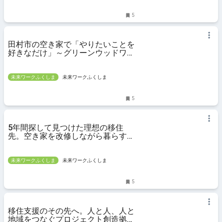
5
田村市の空き家で「やりたいことを
好きなだけ」～グリーンウッドワー
クに打ち込む自宅兼作業場に
未来ワークふくしま
未来ワークふくしま
5
5年間探して見つけた理想の移住
先。空き家を改修しながら暮らす、
田村市での新生活
未来ワークふくしま
未来ワークふくしま
5
移住支援のその先へ。人と人、人と
地域をつなぐプロジェクト創造拠点