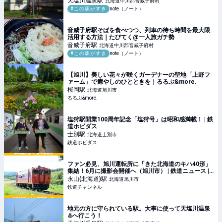
天塩川温泉
駅
北海道中川郡音威子府村
#この駅がすき
note（ノート）
音威子府駅そばを食べつつ、列車の待ち時間を最大限
活用する方法｜たびてく@一人旅ガチ勢
音威子府
駅
北海道中川郡音威子府村
#この駅がすき
note（ノート）
【旭川】美しい花々が咲くガーデナーの聖地「上野フ
ァーム」で癒やしのひとときを｜るるぶ&more.
桜岡
駅
北海道旭川市
るるぶ&more.
塩狩駅開業100周年記念「塩狩号」は昭和感満載！ | 鉄
道ホビダス
士別
駅
北海道士別市
鉄道ホビダス
ファン必見、旭川運転所に「きた北海道のキハ40形」
集結！6月に撮影会開催へ（旭川市） | 鉄道ニュース |
鉄道チャンネル
永山(北海道)
駅
北海道旭川市
鉄道チャンネル
地元の方に守られている駅。大事に使って天塩川温泉
♨️へ行こう！