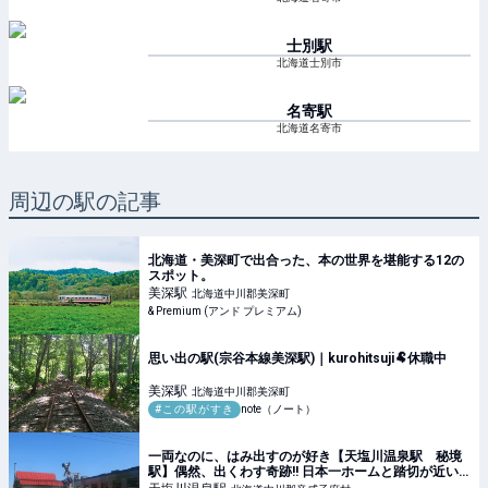
士別
駅
北海道士別市
名寄
駅
北海道名寄市
周辺の駅の記事
北海道・美深町で出合った、本の世界を堪能する12の
スポット。
美深
駅
北海道中川郡美深町
& Premium (アンド プレミアム)
思い出の駅(宗谷本線美深駅)｜kurohitsuji🐏休職中
美深
駅
北海道中川郡美深町
#この駅がすき
note（ノート）
一両なのに、はみ出すのが好き【天塩川温泉駅 秘境
駅】偶然、出くわす奇跡!! 日本一ホームと踏切が近い
駅?? ｜日本一周、世界一周 もふP