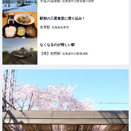
天塩川温泉
駅
北海道中川郡音威子府村
駅前の三星食堂に滑り込み！
名寄
駅
北海道名寄市
なくなるのが惜しい駅
【廃】初野
駅
北海道中川郡美深町