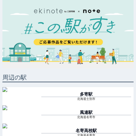
周辺の駅
多寄
駅
北海道士別市
風連
駅
北海道名寄市
名寄高校
駅
北海道名寄市