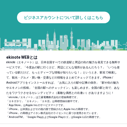
ビジネスアカウントについて詳しくはこちら
ekinote WEBとは
ekinote（エキノート）は、日本全国すべての鉄道駅と周辺の街の魅力を発見できる無料サ
ービスです。「今度あの駅に行くけど、周辺にどんな場所があるんだろう？」「いつも使
っている駅だけど、もっとディープな情報が知りたいな！」というとき、駅名で検索し
て、観光・グルメ・買い物・交通などの情報をまとめてチェックできます。iPhone /
Androidアプリをインストールすれば、「お気に入りの駅や記事の保存」「駅や街の魅力
やエキメシの投稿」「全国の駅へのチェックイン」も楽しめます。全国の駅と街で、あな
たをワクワクさせるセレンディピティ（素敵な偶然との出逢い）がありますように！
「ekinote／エキノート」は三菱電機株式会社の登録商標です。
「エキガタリ」「エキメシ」「エキ活」は商標登録出願中です。
「App Store」はApple Inc.のサービスマークです。
「iPhone」は米国およびその他の国で登録されたApple Inc.の商標です。
「iPhone」の商標はアイホン株式会社のライセンスに基づき使用されています。
「Android
TM
」「Google PlayおよびGoogle Playロゴ」はGoogle LLCの商標です。