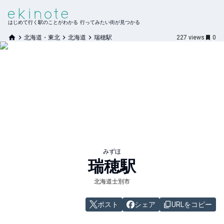
はじめて行く駅のことがわかる 行ってみたい街が見つかる
北海道・東北
北海道
瑞穂駅
227
views
0
みずほ
瑞穂
駅
北海道士別市
ポスト
シェア
URLをコピー