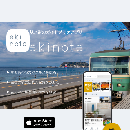
駅と街のガイドブックアプリ
▶ 駅と街の魅力やグルメを投稿
▶ 全国の駅に訪れた記録を残せる
▶ あらゆる駅と街の情報を確認