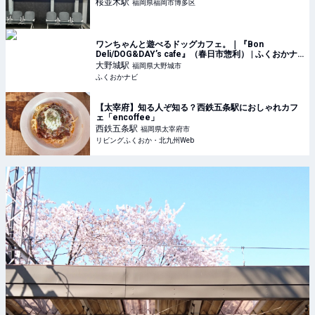
桜並木
駅
福岡県福岡市博多区
ワンちゃんと遊べるドッグカフェ。｜『Bon
Deli/DOG&DAY’s cafe』（春日市惣利） | ふくおかナ
ビ
大野城
駅
福岡県大野城市
ふくおかナビ
【太宰府】知る人ぞ知る？西鉄五条駅におしゃれカフ
ェ「encoffee」
西鉄五条
駅
福岡県太宰府市
リビングふくおか・北九州Web