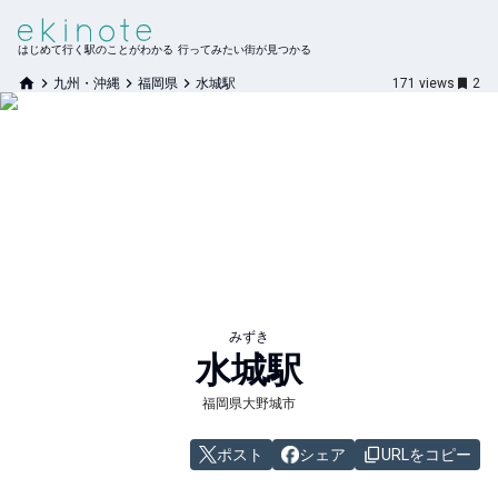
はじめて行く駅のことがわかる 行ってみたい街が見つかる
九州・沖縄
福岡県
水城駅
171
views
2
みずき
水城
駅
福岡県大野城市
ポスト
シェア
URLをコピー