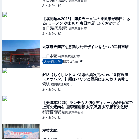
春日(福岡県)
駅
福岡県春日市
ふくおかナビ
【福岡麺本2025】 博多ラーメンの原風景が春日にあ
る/ ラーメン やまもと 春日本店 | ふくおかナビ
春日(福岡県)
駅
福岡県春日市
ふくおかナビ
太宰府天満宮を意識したデザインをもつJR二日市駅
二日市
駅
福岡県筑紫野市
大手前大学
観光ゼミ生OB
🌾🥢【ちくしレトロ -近場の異次元へ-vo.13 阿羅漢
（アラハン）】麺はパリッと野菜はふんわり 美味しい
記憶がよみがえる | ふくおかナビ
紫
駅
福岡県筑紫野市
ふくおかナビ
【美味本2025】ランチも大切なディナーも完全個室で
上質の焼肉を| 亜李蘭別邸 太宰府店 太宰府市大佐野 |
ふくおかナビ
都府楼南
駅
福岡県太宰府市
ふくおかナビ
桜並木駅。