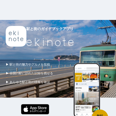
駅と街のガイドブックアプリ
▶ 駅と街の魅力やグルメを投稿
▶ 全国の駅に訪れた記録を残せる
▶ あらゆる駅と街の情報を確認