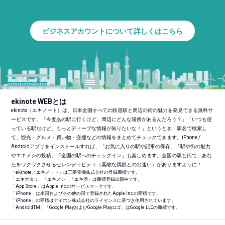
ビジネスアカウントについて詳しくはこちら
ekinote WEBとは
ekinote（エキノート）は、日本全国すべての鉄道駅と周辺の街の魅力を発見できる無料サ
ービスです。「今度あの駅に行くけど、周辺にどんな場所があるんだろう？」「いつも使
っている駅だけど、もっとディープな情報が知りたいな！」というとき、駅名で検索し
て、観光・グルメ・買い物・交通などの情報をまとめてチェックできます。iPhone /
Androidアプリをインストールすれば、「お気に入りの駅や記事の保存」「駅や街の魅力
やエキメシの投稿」「全国の駅へのチェックイン」も楽しめます。全国の駅と街で、あな
たをワクワクさせるセレンディピティ（素敵な偶然との出逢い）がありますように！
「ekinote／エキノート」は三菱電機株式会社の登録商標です。
「エキガタリ」「エキメシ」「エキ活」は商標登録出願中です。
「App Store」はApple Inc.のサービスマークです。
「iPhone」は米国およびその他の国で登録されたApple Inc.の商標です。
「iPhone」の商標はアイホン株式会社のライセンスに基づき使用されています。
「Android
TM
」「Google PlayおよびGoogle Playロゴ」はGoogle LLCの商標です。