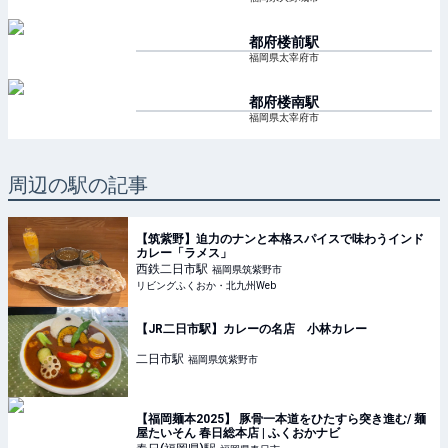
都府楼前
駅
福岡県太宰府市
都府楼南
駅
福岡県太宰府市
周辺の駅の記事
【筑紫野】迫力のナンと本格スパイスで味わうインド
カレー「ラメス」
西鉄二日市
駅
福岡県筑紫野市
リビングふくおか・北九州Web
【JR二日市駅】カレーの名店 小林カレー
二日市
駅
福岡県筑紫野市
【福岡麺本2025】 豚骨一本道をひたすら突き進む/ 麺
屋たいそん 春日総本店 | ふくおかナビ