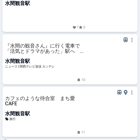
水間観音駅
7
0
『水間の観音さん』に行く電車で
「活気とドラマがあった」駅へ 車
掌の帽子をかぶって『貴重な体験』
水間観音駅
に兵動さん興奮！ 大阪・貝塚【兵
動大樹の今昔さんぽ 関西テレビ
ニュース | 関西テレビ放送 カンテレ
「newsランナー」】 | 兵動大樹の
今昔さんぽ | ニュース | 関西テレビ
10
放送 カンテレ
カフェのような待合室 まち愛
CAFE
水間観音駅
旅行
11