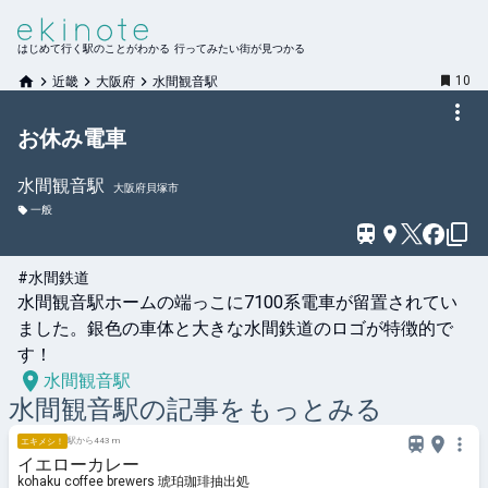
はじめて行く駅のことがわかる 行ってみたい街が見つかる
10
近畿
大阪府
水間観音駅
お休み電車
水間観音
駅
大阪府貝塚市
一般
#水間鉄道
水間観音駅ホームの端っこに7100系電車が留置されてい
ました。銀色の車体と大きな水間鉄道のロゴが特徴的で
す！
水間観音駅
水間観音
駅の記事をもっとみる
駅から443 m
エキメシ！
イエローカレー
kohaku coffee brewers 琥珀珈琲抽出処