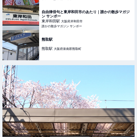
自由律俳句と東岸和田市のあたり｜誰かの散歩マガジ
ン サンポー
東岸和田
駅
大阪府岸和田市
誰かの散歩マガジン サンポー
熊取駅
熊取
駅
大阪府泉南郡熊取町