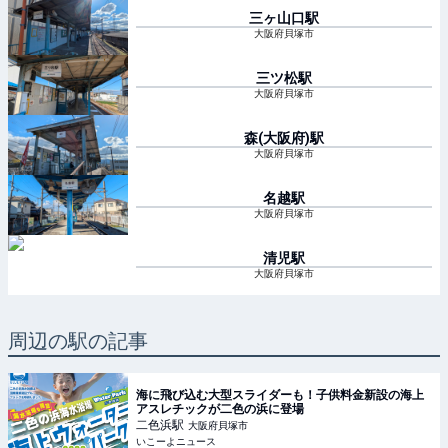
三ヶ山口
駅
大阪府貝塚市
三ツ松
駅
大阪府貝塚市
森(大阪府)
駅
大阪府貝塚市
名越
駅
大阪府貝塚市
清児
駅
大阪府貝塚市
周辺の駅の記事
海に飛び込む大型スライダーも！子供料金新設の海上
アスレチックが二色の浜に登場
二色浜
駅
大阪府貝塚市
いこーよニュース