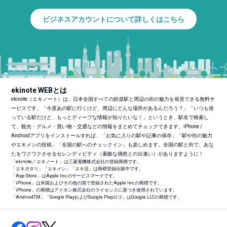
ビジネスアカウントについて詳しくはこちら
ekinote WEBとは
ekinote（エキノート）は、日本全国すべての鉄道駅と周辺の街の魅力を発見できる無料サ
ービスです。「今度あの駅に行くけど、周辺にどんな場所があるんだろう？」「いつも使
っている駅だけど、もっとディープな情報が知りたいな！」というとき、駅名で検索し
て、観光・グルメ・買い物・交通などの情報をまとめてチェックできます。iPhone /
Androidアプリをインストールすれば、「お気に入りの駅や記事の保存」「駅や街の魅力
やエキメシの投稿」「全国の駅へのチェックイン」も楽しめます。全国の駅と街で、あな
たをワクワクさせるセレンディピティ（素敵な偶然との出逢い）がありますように！
「ekinote／エキノート」は三菱電機株式会社の登録商標です。
「エキガタリ」「エキメシ」「エキ活」は商標登録出願中です。
「App Store」はApple Inc.のサービスマークです。
「iPhone」は米国およびその他の国で登録されたApple Inc.の商標です。
「iPhone」の商標はアイホン株式会社のライセンスに基づき使用されています。
「Android
TM
」「Google PlayおよびGoogle Playロゴ」はGoogle LLCの商標です。