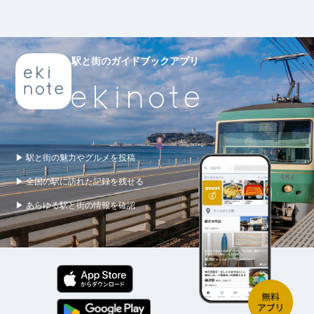
駅と街のガイドブックアプリ
▶ 駅と街の魅力やグルメを投稿
▶ 全国の駅に訪れた記録を残せる
▶ あらゆる駅と街の情報を確認