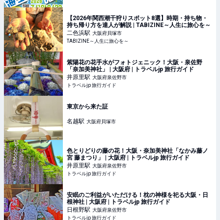
【2026年関西潮干狩りスポット8選】時期・持ち物・
持ち帰り方を達人が解説 | TABIZINE～人生に旅心を～
二色浜
駅
大阪府貝塚市
TABIZINE～人生に旅心を～
紫陽花の花手水がフォトジェニック！大阪・泉佐野
「奈加美神社」 | 大阪府 | トラベルjp 旅行ガイド
井原里
駅
大阪府泉佐野市
トラベルjp 旅行ガイド
東京から来た証
名越
駅
大阪府貝塚市
色とりどりの藤の花！大阪・奈加美神社「なかみ藤ノ
宮 藤まつり」 | 大阪府 | トラベルjp 旅行ガイド
井原里
駅
大阪府泉佐野市
トラベルjp 旅行ガイド
安眠のご利益がいただける！枕の神様を祀る大阪・日
根神社 | 大阪府 | トラベルjp 旅行ガイド
日根野
駅
大阪府泉佐野市
トラベルjp 旅行ガイド