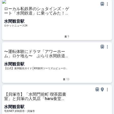
ローカル私鉄界のシュタインズ・ゲ
ート「水間鉄道」に乗ってみた！
世界線を超えて走る日本初のオール
水間観音駅
ステンレス車両
ロケットニュース24
9
〜運転体験にドラマ「アワーホー
ム」ロケ地も〜 ぶらり水間鉄道沿
線めぐり | 特集 | 【公式】泉州観光
水間観音駅
ガイド [ KIX泉州ツーリズムビュー
ロー ]
【公式】泉州観光ガイド [ KIX泉州ツーリズムビューロー
]
10
【貝塚市】「水間門前町 喫茶図書
室」と貝塚の人気店「haru食堂
＋」が最強タッグ！ここでしか味わ
水間観音駅
えないメニューが登場です。
号外NET 岸和田市・貝塚市