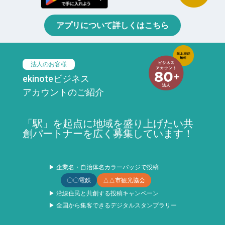
アプリについて詳しくはこちら
法人のお客様
ekinoteビジネス
アカウントのご紹介
「駅」を起点に地域を盛り上げたい共
創パートナーを広く募集しています！
▶ 企業名・自治体名カラーバッジで投稿
〇〇電鉄
△△市観光協会
▶ 沿線住民と共創する投稿キャンペーン
▶ 全国から集客できるデジタルスタンプラリー