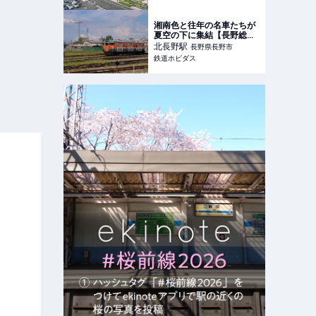
初のIMAXシアターも
湘南色と往年の名車たちが
夏空の下に集結【長野総合
車両センター】 | 鉄道ホビ
北長野
駅
長野県長野市
ダス
鉄道ホビダス