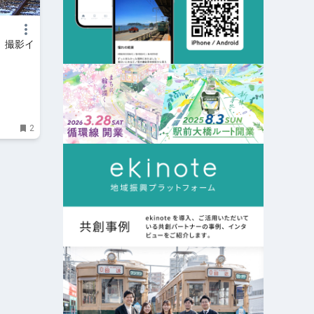
」撮影イ
2