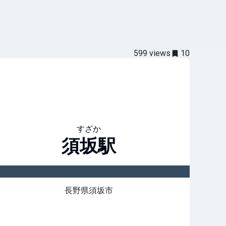
599
views
10
すざか
須坂
駅
長野県須坂市