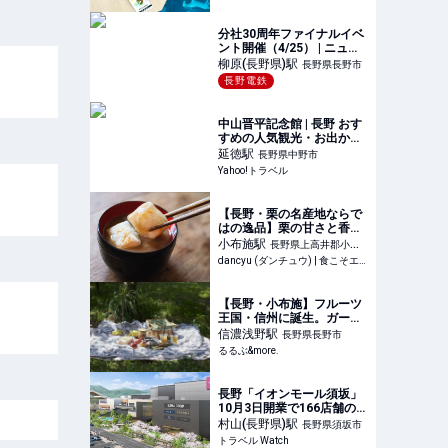
分社30周年ファイナルイベ
ント開催（4/25） | ニュー
スリリース | 長電バス株式
柳原(長野県)
駅
長野県長野市
会社
長野電鉄
中山晋平記念館 | 長野 おす
すめの人気観光・お出かけ
スポット - Yahoo!トラベル
延徳
駅
長野県中野市
Yahoo!トラベル
【長野・栗の名産地ならで
はの逸品】栗の甘さと香り
が脳天を突き抜ける！国産
小布施
駅
長野県上高井郡小布
の生栗を使った栗あん"だ
dancyu (ダンチュウ) | 食こそエンターテインメント！
施町
け"でつくる『竹風堂』の
「栗あんしるこ」 | dancyu
(ダンチュウ) | 食こそエンタ
【長野・小布施】フルーツ
ーテインメン
王国・信州に誕生。ガーデ
ンカフェ「pique-nique(ピ
信濃浅野
駅
長野県長野市
クニック)」のりんご畑で、
るるぶ&more.
さわやかなピクニックを！
｜るるぶ&more.
長野「イオンモール須坂」
10月3日開業で166店舗のリ
スト公開。地元発ショップ
村山(長野県)
駅
長野県須坂市
揃う「SUZAKA蔵」、県下
トラベル Watch