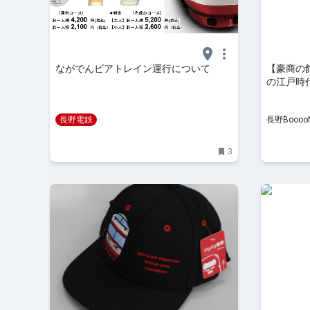
ながでんビアトレイン運行について
【豪商の館
の江戸時
長野電鉄
長野Booo
3