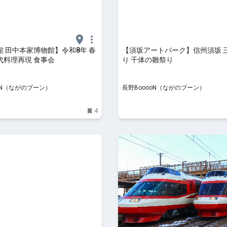
 田中本家博物館】令和8年 春
【須坂アートパーク】信州須坂 
代料理再現 食事会
り 千体の雛祭り
oN（ながのブーン）
長野BooooN（ながのブーン）
4