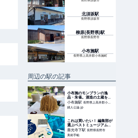
長野県須坂市
北須坂
駅
長野県須坂市
柳原(長野県)
駅
長野県長野市
小布施
駅
長野県上高井郡小布施町
周辺の駅の記事
小布施のモンブランの逸
品・朱雀。酒造の土蔵をリ
ノベーションした「小布施
小布施
駅
長野県上高井郡小布
堂」でいただく 筋肉イケオ
婦人公論.jp
施町
ジのモンブラン日記
（６）小布施堂｜連載｜婦
人公論.jp
これは買いたい！ 編集部が
選ぶベストミュージアムグ
ッズ（長野県立美術館）
善光寺下
駅
長野県長野市
美術手帖