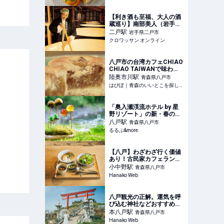
【利き酒も至福、大人の酒
蔵巡り】南部美人（岩手県
二戸市）──いざ、あの銘酒
二戸
駅
岩手県二戸市
を仕込む蔵元へ！ | くらし |
クロワッサン オンライン
クロワッサン オンライン
八戸市の台湾カフェCHIAO
CHIAO TAIWANで味わ
う、カラダが喜ぶ至福のお
陸奥市川
駅
青森県八戸市
やつ
はぴぽ｜青森のいいとこを探して、でかけよう！
「奥入瀬渓流ホテル by 星
野リゾート」の新・春の風
物詩！ 苔の花を楽しむ「春
八戸
駅
青森県八戸市
のお苔見」開催｜るるぶ
るるぶ&more.
&more.
【八戸】わざわざ行く価値
あり！古民家カフェランチ
とナチュラルワインが楽し
小中野
駅
青森県八戸市
めるビストロ
Hanako Web
八戸観光の正解。運気を呼
び込む神社などおすすめス
ポット3選
本八戸
駅
青森県八戸市
Hanako Web