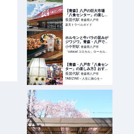
【青森】八戸の巨大市場
「八食センター」の楽しみ
方ガイド。ここだけの絶品
長苗代
駅
青森県八戸市
グルメやお土産情報も 【楽
楽天トラベルガイド
天トラベル】
ホルモンと牛バラの旨みが
ジワジワ。青森・八戸で焼
酎ハイボールに合う美食旅
小中野
駅
青森県八戸市
「colocal コロカル」ローカルを学ぶ・暮らす・旅する
【青森・八戸市「八食セン
ター」の楽しみ方】おすす
めランチの海鮮丼からレア
長苗代
駅
青森県八戸市
土産まで｜JR八戸駅から
TABIZINE～人生に旅心を～
100円バスで行ける！ |
TABIZINE～人生に旅心を
～