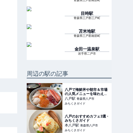
青森県三戸郡南部町
目時
駅
青森県三戸郡三戸町
苫米地
駅
青森県三戸郡南部町
金田一温泉
駅
岩手県二戸市
周辺の駅の記事
八戸で海鮮丼や朝市＆市場
の人気メニューを味わえる
店 - みちくさガイド
八戸
駅
青森県八戸市
みちくさガイド
八戸のおすすめカフェ3選 -
みちくさガイド
本八戸
駅
青森県八戸市
みちくさガイド