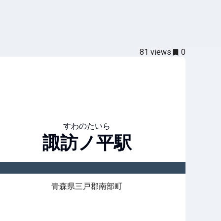
81
views
0
すわのたいら
諏訪ノ平
駅
青森県三戸郡南部町