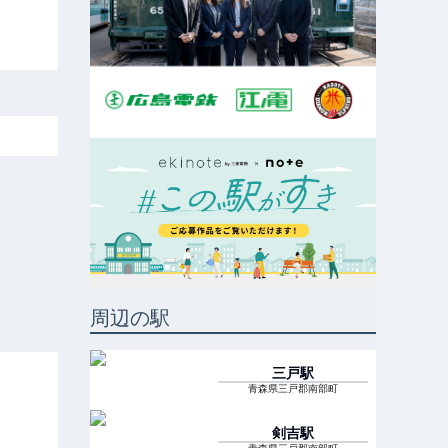
周辺の駅
三戸
駅
青森県三戸郡南部町
剣吉
駅