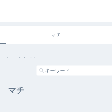
マチ
エキガタリ
する記事がありません
マチ