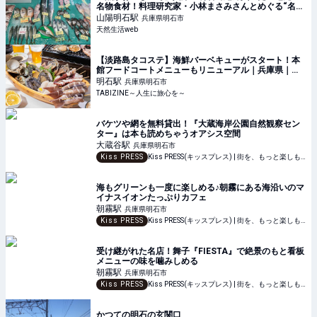
名物食材！料理研究家・小林まさみさんとめぐる“名物
の明石だこ”や練り物、とれたて野菜を楽しむ旅 - 天然
山陽明石
駅
兵庫県明石市
生活web
天然生活web
【淡路島タコステ】海鮮バーベキューがスタート！本
館フードコートメニューもリニューアル｜兵庫県｜
TABIZINE～人生に旅心を～
明石
駅
兵庫県明石市
TABIZINE～人生に旅心を～
バケツや網を無料貸出！『大蔵海岸公園自然観察セン
ター』は本も読めちゃうオアシス空間
大蔵谷
駅
兵庫県明石市
Kiss PRESS
Kiss PRESS(キッスプレス) | 街を、もっと楽しもう
海もグリーンも一度に楽しめる♪朝霧にある海沿いのマ
イナスイオンたっぷりカフェ
朝霧
駅
兵庫県明石市
Kiss PRESS
Kiss PRESS(キッスプレス) | 街を、もっと楽しもう
受け継がれた名店！舞子『FIESTA』で絶景のもと看板
メニューの味を噛みしめる
朝霧
駅
兵庫県明石市
Kiss PRESS
Kiss PRESS(キッスプレス) | 街を、もっと楽しもう
かつての明石の玄関口