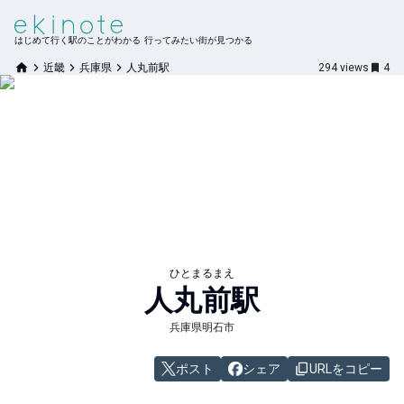
はじめて行く駅のことがわかる 行ってみたい街が見つかる
近畿
兵庫県
人丸前駅
294
views
4
ひとまるまえ
人丸前
駅
兵庫県明石市
ポスト
シェア
URLをコピー