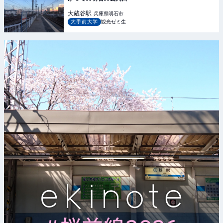
大蔵谷
駅
兵庫県明石市
大手前大学
観光ゼミ生