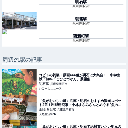
明石
駅
兵庫県明石市
朝霧
駅
兵庫県明石市
西新町
駅
兵庫県明石市
周辺の駅の記事
コビトの剥製・原画444種が明石に大集合！ 中学生
以下無料「こびとづかん」展開催
明石
駅
兵庫県明石市
いこーよニュース
「魚がおいしい町」兵庫・明石のおすすめ観光スポッ
ト2選！料理研究家・小林まさみさんとめぐる“魚の棚
商店街”、明石だこを堪能できる日本一の角打ち - 天然
山陽明石
駅
兵庫県明石市
生活web
天然生活web
「魚がおいしい町」兵庫・明石で絶対買いたい地元の