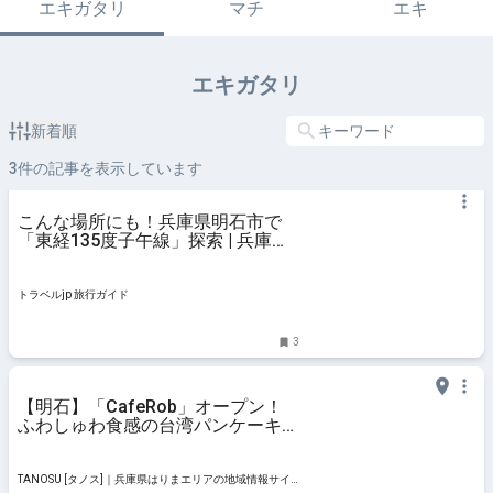
エキガタリ
マチ
エキ
エキガタリ
新着順
3
件の記事を表示しています
こんな場所にも！兵庫県明石市で
「東経135度子午線」探索 | 兵庫県 |
トラベルjp 旅行ガイド
トラベルjp 旅行ガイド
3
【明石】「CafeRob」オープン！
ふわしゅわ食感の台湾パンケーキ専
門店♪タピオカドリンクも
TANOSU [タノス]｜兵庫県はりまエリアの地域情報サイ