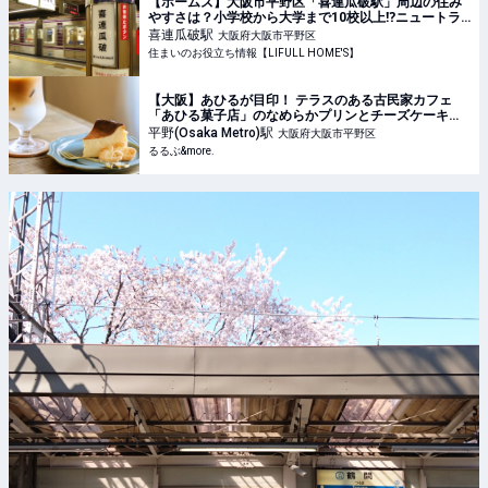
【ホームズ】大阪市平野区「喜連瓜破駅」周辺の住み
やすさは？小学校から大学まで10校以上⁉︎ニュートラ
ルな街の魅了をご紹介 | 住まいのお役立ち情報
喜連瓜破
駅
大阪府大阪市平野区
住まいのお役立ち情報【LIFULL HOME'S】
【大阪】あひるが目印！ テラスのある古民家カフェ
「あひる菓子店」のなめらかプリンとチーズケーキで
ひと休み｜るるぶ&more.
平野(Osaka Metro)
駅
大阪府大阪市平野区
るるぶ&more.