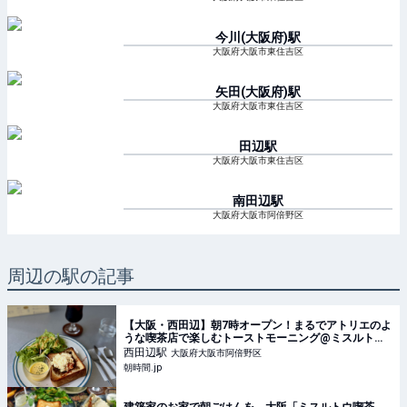
今川(大阪府)
駅
大阪府大阪市東住吉区
矢田(大阪府)
駅
大阪府大阪市東住吉区
田辺
駅
大阪府大阪市東住吉区
南田辺
駅
大阪府大阪市阿倍野区
周辺の駅の記事
【大阪・西田辺】朝7時オープン！まるでアトリエのよ
うな喫茶店で楽しむトーストモーニング@ミスルトウ
喫茶店 - 朝時間.jp
西田辺
駅
大阪府大阪市阿倍野区
朝時間.jp