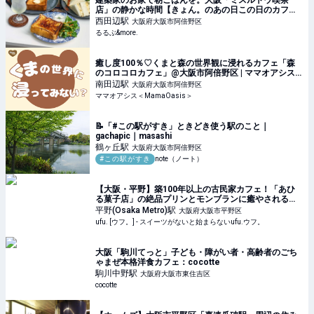
建築家のお家で朝ごはんを。大阪「ミスルトウ喫茶
店」の静かな時間【きょん。のあの日この日のカフェ
ダイアリー。】｜るるぶ&more.
西田辺
駅
大阪府大阪市阿倍野区
るるぶ&more.
癒し度100％♡くまと森の世界観に浸れるカフェ「森
のコロコロカフェ」@大阪市阿倍野区 | ママオアシス
＜MamaOasis＞
南田辺
駅
大阪府大阪市阿倍野区
ママオアシス＜MamaOasis＞
📝「#この駅がすき」ときどき使う駅のこと｜
gachapic｜masashi
鶴ヶ丘
駅
大阪府大阪市阿倍野区
#この駅がすき
note（ノート）
【大阪・平野】築100年以上の古民家カフェ！「あひ
る菓子店」の絶品プリンとモンブランに癒やされる♡ -
ufu. [ウフ。]
平野(Osaka Metro)
駅
大阪府大阪市平野区
ufu. [ウフ。] - スイーツがないと始まらないufu.ウフ。
大阪「駒川てっと」子ども・障がい者・高齢者のごち
ゃまぜ本格洋食カフェ：cocotte
駒川中野
駅
大阪府大阪市東住吉区
cocotte