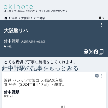
はじめて行く駅のことがわかる 行ってみたい街が見つかる
0
近畿
大阪府
針中野駅
大阪脳リハ
針中野
駅
大阪府大阪市東住吉区
一般
とても親切で丁寧な施術をしてくれます。
針中野
駅の記事をもっとみる
近鉄 セレッソ大阪コラボ記念入場
券 発売（2024年8月17日） - 鉄道
コム
針中野駅
鉄道コム
9