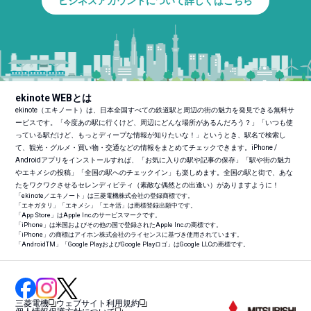
ビジネスアカウントについて詳しくはこちら
ekinote WEBとは
ekinote（エキノート）は、日本全国すべての鉄道駅と周辺の街の魅力を発見できる無料サ
ービスです。「今度あの駅に行くけど、周辺にどんな場所があるんだろう？」「いつも使
っている駅だけど、もっとディープな情報が知りたいな！」というとき、駅名で検索し
て、観光・グルメ・買い物・交通などの情報をまとめてチェックできます。iPhone /
Androidアプリをインストールすれば、「お気に入りの駅や記事の保存」「駅や街の魅力
やエキメシの投稿」「全国の駅へのチェックイン」も楽しめます。全国の駅と街で、あな
たをワクワクさせるセレンディピティ（素敵な偶然との出逢い）がありますように！
「ekinote／エキノート」は三菱電機株式会社の登録商標です。
「エキガタリ」「エキメシ」「エキ活」は商標登録出願中です。
「App Store」はApple Inc.のサービスマークです。
「iPhone」は米国およびその他の国で登録されたApple Inc.の商標です。
「iPhone」の商標はアイホン株式会社のライセンスに基づき使用されています。
「Android
TM
」「Google PlayおよびGoogle Playロゴ」はGoogle LLCの商標です。
三菱電機
ウェブサイト利用規約