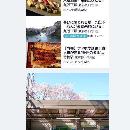
末期創業、余韻にひたる絶
品寿司は赤酢のシャリにネ
九段下
駅
東京都千代田区
タが引き立つ
おとなの週末Web
喜びに包まれる駅 九段下
｜れんげ@結果的にジョブ
ホッパーになった人
九段下
駅
東京都千代田区
#この駅がすき
note（ノート）
【竹橋】アド街で話題！職
人技が光る“静岡の名店”が
東京で食べられる幸せ｜シ
竹橋
駅
東京都千代田区
ティリビングWeb
シティリビングWeb