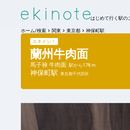
はじめて行く駅の
ホーム/検索
関東
東京都
神保町駅
エキメシ！
蘭州牛肉面
馬子禄 牛肉面
駅から
178 m
神保町
駅
東京都千代田区