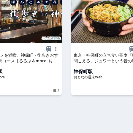
メを満喫。神保町・街歩きおす
東京・神保町の立ち食い蕎麦『
間コース【るるぶ＆more. おさ
聞こえる、ジュワーという音の
｜るるぶ&more.
麦屋の朝は6時からはじまる
駅
神保町駅
re.
おとなの週末Web
3