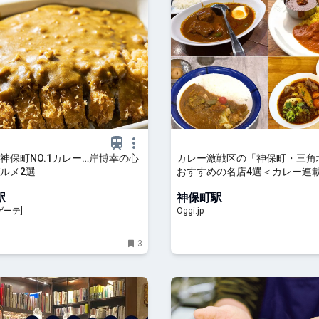
神保町NO.1カレー…岸博幸の心
カレー激戦区の「神保町・三角
ルメ2選
おすすめの名店4選＜カレー連載
| Oggi.jp
駅
神保町駅
ゲーテ]
Oggi.jp
3