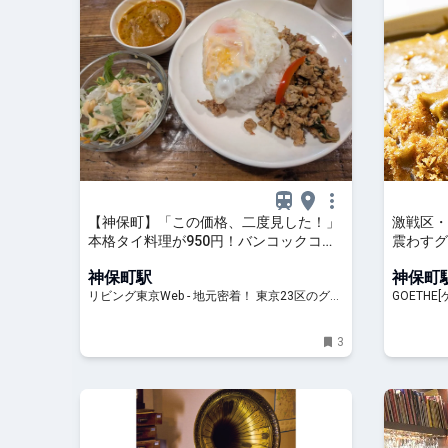
【神保町】「この価格、二度見した！」
激戦区・
本格タイ料理が950円！バンコックコス
震わすグ
モ食堂で週替わりランチ！
神保町駅
神保町
リビング東京Web - 地元密着！ 東京23区のグル
GOETHE[
メ、イベント、お出かけ、習い事情報
3