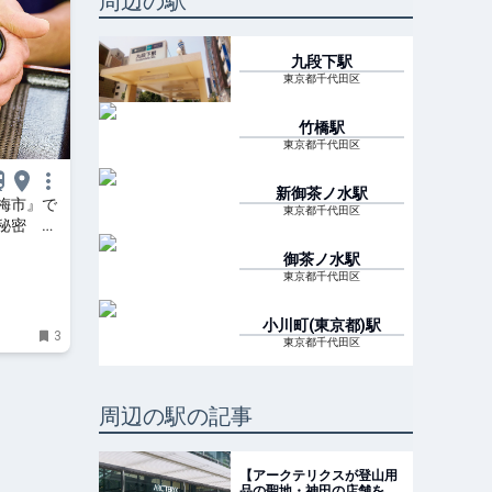
周辺の駅
九段下
駅
東京都千代田区
竹橋
駅
東京都千代田区
新御茶ノ水
駅
梅市』で
東京都千代田区
秘密 蕎
御茶ノ水
駅
東京都千代田区
小川町(東京都)
駅
3
東京都千代田区
周辺の駅の記事
【アークテリクスが登山用
品の聖地・神田の店舗をリ