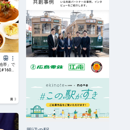
地帯」で
#160＞
3