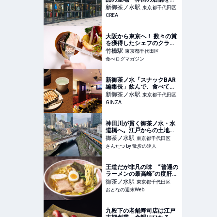
ニューアル】本格派の顧客
新御茶ノ水
駅
東京都千代田区
に合わせ、山岳ギアとの相
CREA
性を試せる工夫も
大阪から東京へ！ 数々の賞
を獲得したシェフのクラシ
ックとモダンを行き交うフ
竹橋
駅
東京都千代田区
ランス料理に陶酔！ | 食べ
食べログマガジン
ログマガジン
新御茶ノ水「スナックBAR
編集長」飲んで、食べて、
歌って口福。令和のスナッ
新御茶ノ水
駅
東京都千代田区
クに期待の新星現る
GINZA
神田川が貫く御茶ノ水・水
道橋へ。江戸からの土地の
記憶をたどり、新たな街の
御茶ノ水
駅
東京都千代田区
表情を知る【「水と歩く」
さんたつ by 散歩の達人
を歩く】｜さんたつ by 散
歩の達人
王道だが非凡の味 “普通の
ラーメンの最高峰”の度肝を
抜かれる濃密さのスープが
御茶ノ水
駅
東京都千代田区
至極
おとなの週末Web
九段下の老舗寿司店は江戸