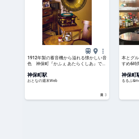
1912年製の蓄音機から溢れる懐かしい音
本とグル
色 神保町『かふぇ あたらくしあ』で聴
すめ6時
くSP盤の臨場感
んぽ部】
神保町駅
神保町
おとなの週末Web
るるぶ&mo
3