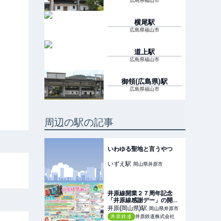
広島県福山市
横尾
駅
広島県福山市
道上
駅
広島県福山市
御領(広島県)
駅
広島県福山市
周辺の駅の記事
いわゆる聖地と言うやつ
いずえ
駅
岡山県井原市
井原線開業２７周年記念
「井原線感謝デー」の開催
について
井原(岡山県)
駅
岡山県井原市
井原鉄道
井原鉄道株式会社