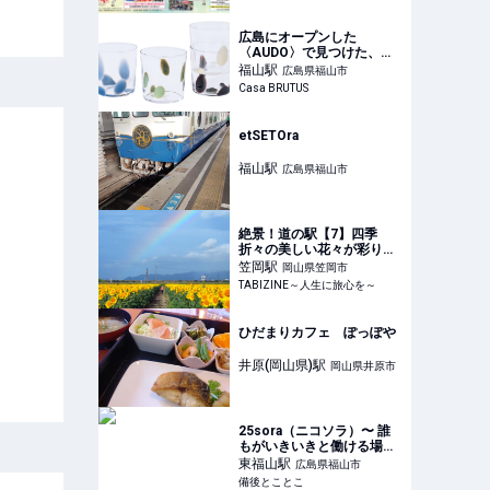
広島にオープンした
〈AUDO〉で見つけた、台
湾×スウェーデンによるガラ
福山
駅
広島県福山市
スコレクション。
Casa BRUTUS
etSETOra
福山
駅
広島県福山市
絶景！道の駅【7】四季
折々の美しい花々が彩り癒
やす！岡山県「道の駅 笠岡
笠岡
駅
岡山県笠岡市
ベイファーム」 | TABIZINE
TABIZINE～人生に旅心を～
～人生に旅心を～
ひだまりカフェ ぽっぽや
井原(岡山県)
駅
岡山県井原市
25sora（ニコソラ）〜 誰
もがいきいきと働ける場所
を目指すソフトクリーム屋
東福山
駅
広島県福山市
- 備後とことこ
備後とことこ