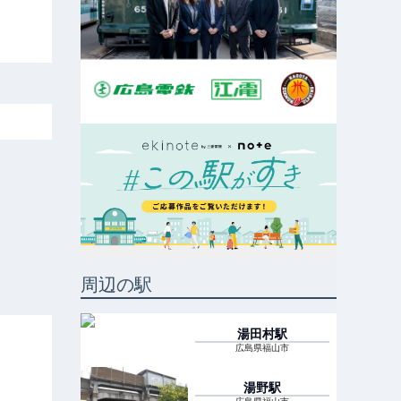
周辺の駅
湯田村
駅
広島県福山市
湯野
駅