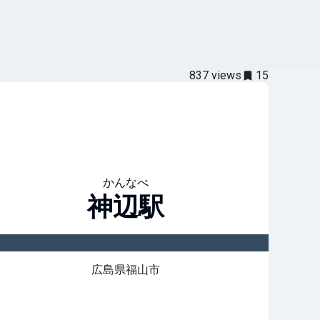
837
views
15
かんなべ
神辺
駅
広島県福山市