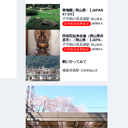
華鴒園 / 岡山県 -【JAPAN
47 GO】
子守唄の里高屋
駅
岡山県井原
日本観光振興協会
JAPAN 47 GO
市
阿弥陀如来坐像（岡山県井
原市） / 岡山県 -【JAPAN
47 GO】
子守唄の里高屋
駅
岡山県井原
日本観光振興協会
JAPAN 47 GO
市
鞆に行ってみて
備後赤坂
駅
広島県福山市