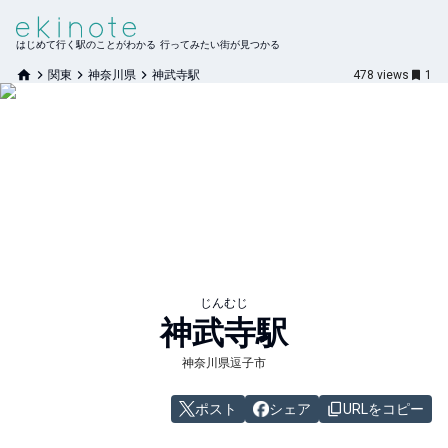
はじめて行く駅のことがわかる 行ってみたい街が見つかる
関東
神奈川県
神武寺駅
478
views
1
じんむじ
神武寺
駅
神奈川県逗子市
ポスト
シェア
URLをコピー