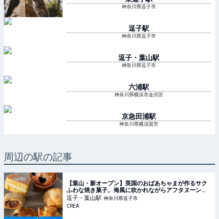
神奈川県逗子市
逗子
駅
神奈川県逗子市
逗子・葉山
駅
神奈川県逗子市
六浦
駅
神奈川県横浜市金沢区
京急田浦
駅
神奈川県横須賀市
周辺の駅の記事
【葉山・新オープン】英国のおばあちゃまが作るサク
ふわな焼き菓子。海風に吹かれながらアフタヌーンテ
ィー気分に浸る
逗子・葉山
駅
神奈川県逗子市
CREA