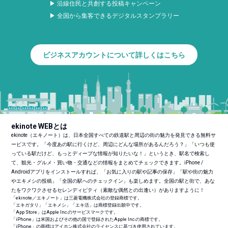
▶ 沿線住民と共創する投稿キャンペーン
▶ 全国から集客できるデジタルスタンプラリー
ビジネスアカウントについて詳しくはこちら
ekinote WEBとは
ekinote（エキノート）は、日本全国すべての鉄道駅と周辺の街の魅力を発見できる無料サ
ービスです。「今度あの駅に行くけど、周辺にどんな場所があるんだろう？」「いつも使
っている駅だけど、もっとディープな情報が知りたいな！」というとき、駅名で検索し
て、観光・グルメ・買い物・交通などの情報をまとめてチェックできます。iPhone /
Androidアプリをインストールすれば、「お気に入りの駅や記事の保存」「駅や街の魅力
やエキメシの投稿」「全国の駅へのチェックイン」も楽しめます。全国の駅と街で、あな
たをワクワクさせるセレンディピティ（素敵な偶然との出逢い）がありますように！
「ekinote／エキノート」は三菱電機株式会社の登録商標です。
「エキガタリ」「エキメシ」「エキ活」は商標登録出願中です。
「App Store」はApple Inc.のサービスマークです。
「iPhone」は米国およびその他の国で登録されたApple Inc.の商標です。
「iPhone」の商標はアイホン株式会社のライセンスに基づき使用されています。