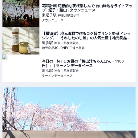
花咲計画 幻想的な夜桜楽しんで 台山緑地をライトアッ
プ | 逗子・葉山 | タウンニュース
東逗子
駅
神奈川県逗子市
タウンニュース
【横須賀】地元食材で作るコク旨プリンと野菜ドレッ
シング。「うれしたのし屋」の人気土産｜地元良品
JOURNEY-三浦半島篇-
追浜
駅
神奈川県横須賀市
地元良品JOURNEY-三浦半島篇-
今日の一杯 | しお風の「鯛出汁ちゃんぽん（1100
円）」 | ラーメンデータベース
追浜
駅
神奈川県横須賀市
ラーメンデータベース