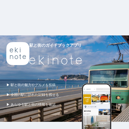
駅と街のガイドブックアプリ
▶ 駅と街の魅力やグルメを投稿
▶ 全国の駅に訪れた記録を残せる
▶ あらゆる駅と街の情報を確認