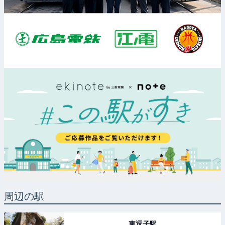
周辺の駅
東逗子
駅