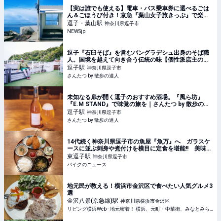
【実は誰でも使える】電車・バス乗車券に選べるごは
ん＆ごほうび付き！京急『葉山女子旅きっぷ』で楽し
む、葉山・逗子の日帰り旅 | NEWSjp
逗子・葉山
駅
神奈川県逗子市
NEWSjp
逗子『石臼そば』を営むバングラデシュ出身のそば職
人。国境を越えて向き合う伝統の味【個性派店主のド
キュメント】｜さんたつ by 散歩の達人
逗子
駅
神奈川県逗子市
さんたつ by 散歩の達人
未知なる扉が開く逗子のおすすめ酒場。『風ら坊』
『E.M STAND』で味覚の旅を｜さんたつ by 散歩の達
人
逗子
駅
神奈川県逗子市
さんたつ by 散歩の達人
14代続く神奈川県逗子市の魚屋『魚万』へ ガラスケ
ースに並ぶ刺身や煮付けを横目に定食を堪能!! 美味し
いアジフライを求めて走る旅
東逗子
駅
神奈川県逗子市
バイクのニュース
地元民が教える！横浜市金沢区で食べたい人気グルメ3
選
金沢八景(京急線)
駅
神奈川県横浜市金沢区
リビング横浜Web - 地元密着！ 横浜、元町・中華街、みなとみらいほかのグルメ、イベント、お出かけ、習い事情報