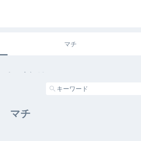
マチ
エキガタリ
する記事がありません
マチ