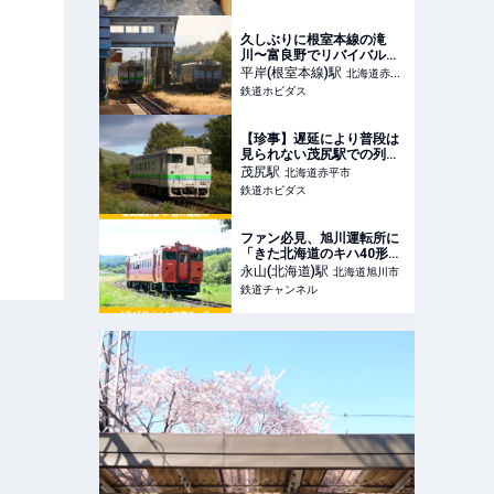
旅行ガイド
久しぶりに根室本線の滝
川〜富良野でリバイバル急
行色のキハ40 1747が運用
平岸(根室本線)
駅
北海道赤平
に！ | 鉄道ホビダス
鉄道ホビダス
市
【珍事】遅延により普段は
見られない茂尻駅での列車
交換【根室本線】 | 鉄道ホ
茂尻
駅
北海道赤平市
ビダス
鉄道ホビダス
ファン必見、旭川運転所に
「きた北海道のキハ40形」
集結！6月に撮影会開催へ
永山(北海道)
駅
北海道旭川市
（旭川市） | 鉄道ニュース |
鉄道チャンネル
鉄道チャンネル