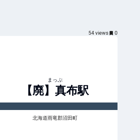
54
views
0
まっぷ
【廃】真布
駅
北海道雨竜郡沼田町