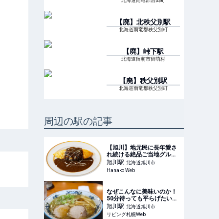
北海道雨竜郡沼田町
【廃】北秩父別
駅
北海道雨竜郡秩父別町
【廃】峠下
駅
北海道留萌市留萌村
【廃】秩父別
駅
北海道雨竜郡秩父別町
周辺の駅の記事
【旭川】地元民に長年愛さ
れ続ける絶品ご当地グルメ
&amp;スイーツ3選
旭川
駅
北海道旭川市
Hanako Web
なぜこんなに美味いのか！
50分待っても平らげたい
「らーめんや天金」【旭
旭川
駅
北海道旭川市
川】
リビング札幌Web