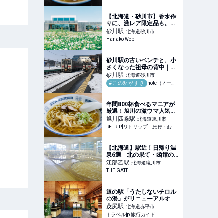
【北海道・砂川市】香水作
りに、激レア限定品も。わ
ざわざ行きたい〈SHIRO〉
砂川
駅
北海道砂川市
の工場見学
Hanako Web
砂川駅の古いベンチと、小
さくなった祖母の背中｜知
恵蔵
砂川
駅
北海道砂川市
#この駅がすき
note（ノート）
年間800杯食べるマニアが
厳選！旭川の激ウマ人気ラ
ーメン8選 | RETRIP[リトリ
旭川四条
駅
北海道旭川市
ップ]
RETRIP[リトリップ] - 旅行・おでかけメディア
【北海道】駅近！日帰り温
泉6選 北の果て・函館の
先っぽの温泉も鉄道＆路面
江部乙
駅
北海道滝川市
電車で | THE GATE
THE GATE
道の駅「うたしないチロル
の湯」がリニューアルオー
プン！テーマはサスティナ
茂尻
駅
北海道赤平市
ブル | 北海道 | トラベルjp
トラベルjp 旅行ガイド