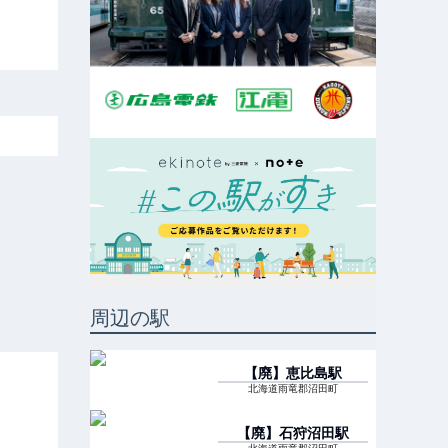
周辺の駅
【廃】恵比島
駅
北海道雨竜郡沼田町
【廃】石狩沼田
駅