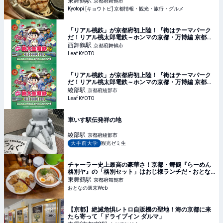
東舞鶴
駅
京都府舞鶴市
Kyotopi [キョウトピ] 京都情報・観光・旅行・グルメ
「リアル桃鉄」が京都府初上陸！『街はテーマパーク
だ！リアル桃太郎電鉄～ホンマの京都・万博編 京都を
遊ぼう！万博クイズ旅ですぞ～！』が開催／京都府内
西舞鶴
駅
京都府舞鶴市
各所
Leaf KYOTO
「リアル桃鉄」が京都府初上陸！『街はテーマパーク
だ！リアル桃太郎電鉄～ホンマの京都・万博編 京都を
遊ぼう！万博クイズ旅ですぞ～！』が開催／京都府内
綾部
駅
京都府綾部市
各所
Leaf KYOTO
車いす駅伝発祥の地
綾部
駅
京都府綾部市
大手前大学
観光ゼミ生
チャーラー史上最高の豪華さ！京都・舞鶴『らーめん
格別ヤ』の「格別セット」はおじ様ランチだ - おとな
の週末Web
東舞鶴
駅
京都府舞鶴市
おとなの週末Web
【京都】絶滅危惧レトロ自販機の聖地！海の京都に来
たら寄って「ドライブイン ダルマ」