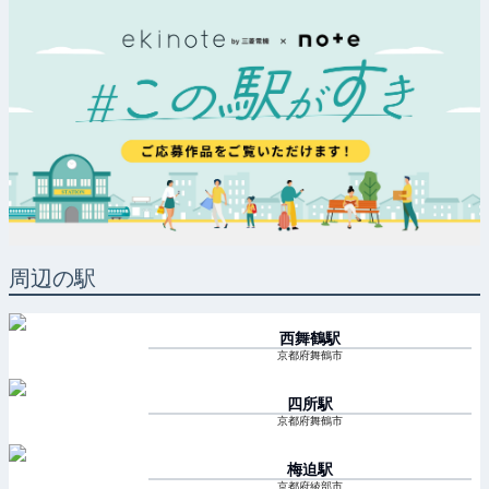
周辺の駅
西舞鶴
駅
京都府舞鶴市
四所
駅
京都府舞鶴市
梅迫
駅
京都府綾部市