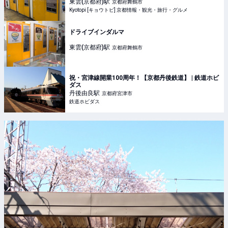
東雲(京都府)
駅
京都府舞鶴市
Kyotopi [キョウトピ] 京都情報・観光・旅行・グルメ
ドライブインダルマ
東雲(京都府)
駅
京都府舞鶴市
祝・宮津線開業100周年！【京都丹後鉄道】 | 鉄道ホビ
ダス
丹後由良
駅
京都府宮津市
鉄道ホビダス