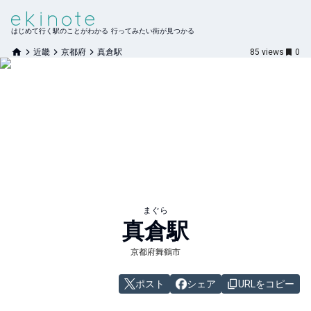
はじめて行く駅のことがわかる 行ってみたい街が見つかる
近畿
京都府
真倉駅
85
views
0
まぐら
真倉
駅
京都府舞鶴市
ポスト
シェア
URLをコピー