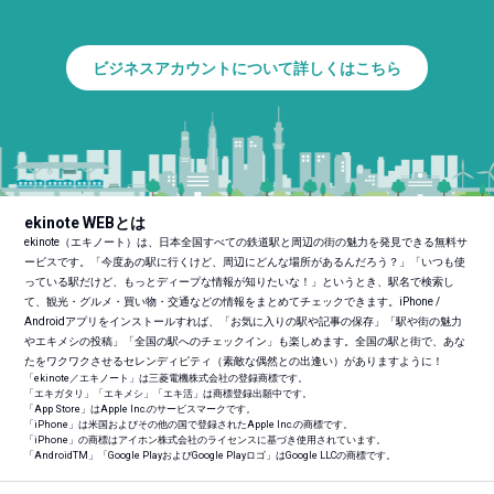
ビジネスアカウントについて詳しくはこちら
ekinote WEBとは
ekinote（エキノート）は、日本全国すべての鉄道駅と周辺の街の魅力を発見できる無料サ
ービスです。「今度あの駅に行くけど、周辺にどんな場所があるんだろう？」「いつも使
っている駅だけど、もっとディープな情報が知りたいな！」というとき、駅名で検索し
て、観光・グルメ・買い物・交通などの情報をまとめてチェックできます。iPhone /
Androidアプリをインストールすれば、「お気に入りの駅や記事の保存」「駅や街の魅力
やエキメシの投稿」「全国の駅へのチェックイン」も楽しめます。全国の駅と街で、あな
たをワクワクさせるセレンディピティ（素敵な偶然との出逢い）がありますように！
「ekinote／エキノート」は三菱電機株式会社の登録商標です。
「エキガタリ」「エキメシ」「エキ活」は商標登録出願中です。
「App Store」はApple Inc.のサービスマークです。
「iPhone」は米国およびその他の国で登録されたApple Inc.の商標です。
「iPhone」の商標はアイホン株式会社のライセンスに基づき使用されています。
「Android
TM
」「Google PlayおよびGoogle Playロゴ」はGoogle LLCの商標です。