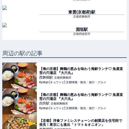
東雲(京都府)
駅
京都府舞鶴市
淵垣
駅
京都府綾部市
周辺の駅の記事
【海の京都】舞鶴の恵みを味わう海鮮ランチ♡ 魚屋直
営の穴場店 『大六丸』
西舞鶴
駅
京都府舞鶴市
Kyotopi [キョウトピ] 京都情報・観光・旅行・グルメ
【海の京都】舞鶴の恵みを味わう海鮮ランチ♡ 魚屋直
営の穴場店 『大六丸』
四所
駅
京都府舞鶴市
Kyotopi [キョウトピ] 京都情報・観光・旅行・グルメ
【京都】洋食ファミレスチェーンの創業店を住宅街で
発見！東京にも進出「トマト＆オニオン」