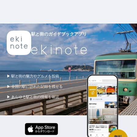
駅と街のガイドブックアプリ
▶ 駅と街の魅力やグルメを投稿
▶ 全国の駅に訪れた記録を残せる
▶ あらゆる駅と街の情報を確認