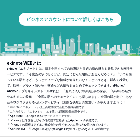
ビジネスアカウントについて詳しくはこちら
ekinote WEBとは
ekinote（エキノート）は、日本全国すべての鉄道駅と周辺の街の魅力を発見できる無料サ
ービスです。「今度あの駅に行くけど、周辺にどんな場所があるんだろう？」「いつも使
っている駅だけど、もっとディープな情報が知りたいな！」というとき、駅名で検索し
て、観光・グルメ・買い物・交通などの情報をまとめてチェックできます。iPhone /
Androidアプリをインストールすれば、「お気に入りの駅や記事の保存」「駅や街の魅力
やエキメシの投稿」「全国の駅へのチェックイン」も楽しめます。全国の駅と街で、あな
たをワクワクさせるセレンディピティ（素敵な偶然との出逢い）がありますように！
「ekinote／エキノート」は三菱電機株式会社の登録商標です。
「エキガタリ」「エキメシ」「エキ活」は商標登録出願中です。
「App Store」はApple Inc.のサービスマークです。
「iPhone」は米国およびその他の国で登録されたApple Inc.の商標です。
「iPhone」の商標はアイホン株式会社のライセンスに基づき使用されています。
「Android
TM
」「Google PlayおよびGoogle Playロゴ」はGoogle LLCの商標です。