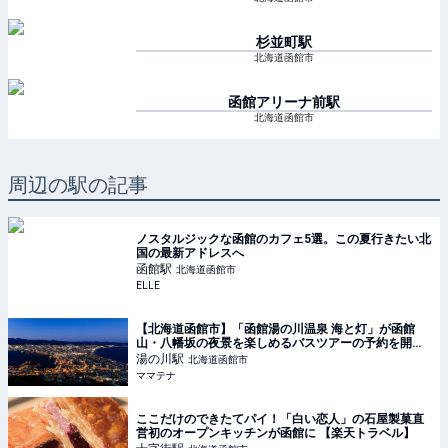
杉並町
駅
北海道函館市
函館アリーナ前
駅
北海道函館市
周辺の駅の記事
ノスタルジックな函館のカフェ5選。この夏行きたい北
国の最新アドレスへ
函館
駅
北海道函館市
ELLE
【北海道函館市】「函館湯の川温泉 海と灯」が函館
山・八幡坂の夜景を楽しめるバスツアーの予約を開始 |
ママテナ
湯の川
駅
北海道函館市
ママテナ
ここだけのできたてパイ！「白い恋人」の石屋製菓直
営初のオープンキッチンが函館に 【楽天トラベル】