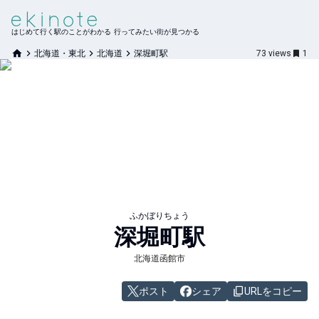
はじめて行く駅のことがわかる 行ってみたい街が見つかる
北海道・東北
北海道
深堀町駅
73
views
1
ふかぼりちょう
深堀町
駅
北海道函館市
ポスト
シェア
URLをコピー