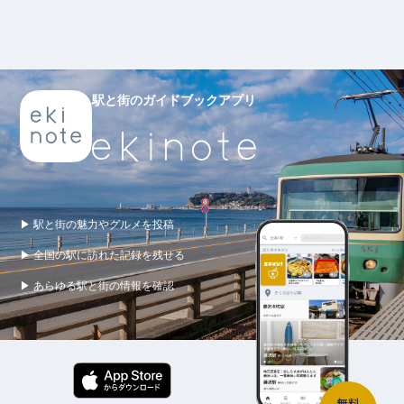
駅と街のガイドブックアプリ
▶ 駅と街の魅力やグルメを投稿
▶ 全国の駅に訪れた記録を残せる
▶ あらゆる駅と街の情報を確認