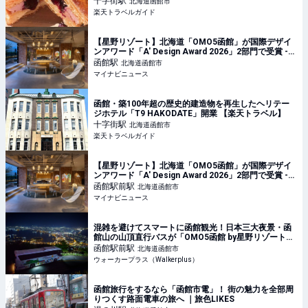
十字街
駅
北海道函館市
楽天トラベルガイド
【星野リゾート】北海道「OMO5函館」が国際デザイ
ンアワード「A' Design Award 2026」2部門で受賞 -
どんなホテル?
函館
駅
北海道函館市
マイナビニュース
函館・築100年超の歴史的建造物を再生したヘリテー
ジホテル「T9 HAKODATE」開業 【楽天トラベル】
十字街
駅
北海道函館市
楽天トラベルガイド
【星野リゾート】北海道「OMO5函館」が国際デザイ
ンアワード「A' Design Award 2026」2部門で受賞 -
どんなホテル?
函館駅前
駅
北海道函館市
マイナビニュース
混雑を避けてスマートに函館観光！日本三大夜景・函
館山の山頂直行バスが「OMO5函館 by星野リゾート」
で運行開始｜ウォーカープラス
函館駅前
駅
北海道函館市
ウォーカープラス（Walkerplus）
函館旅行をするなら「函館市電」！ 街の魅力を全部周
りつくす路面電車の旅へ ｜旅色LIKES