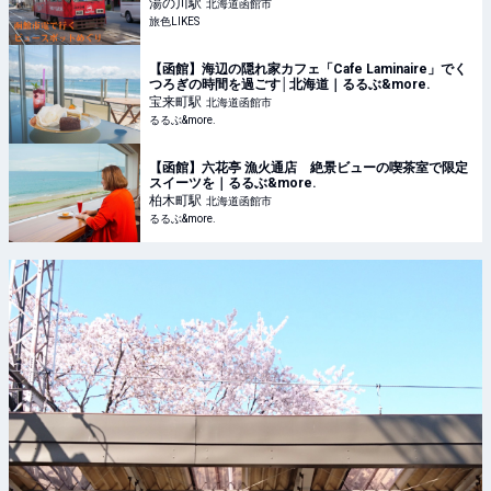
湯の川
駅
北海道函館市
旅色LIKES
【函館】海辺の隠れ家カフェ「Cafe Laminaire」でく
つろぎの時間を過ごす│北海道｜るるぶ&more.
宝来町
駅
北海道函館市
るるぶ&more.
【函館】六花亭 漁火通店 絶景ビューの喫茶室で限定
スイーツを｜るるぶ&more.
柏木町
駅
北海道函館市
るるぶ&more.