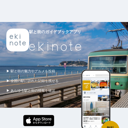
駅と街のガイドブックアプリ
▶ 駅と街の魅力やグルメを投稿
▶ 全国の駅に訪れた記録を残せる
▶ あらゆる駅と街の情報を確認