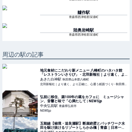
艫作
駅
青森県西津軽郡深浦町
陸奥岩崎
駅
青森県西津軽郡深浦町
周辺の駅の記事
地元食材にこだわり新メニュー 八峰町のハタハタ館
「レストランいさりび」 - 北羽新報社｜より速く、よ
り正確に、心通う紙面づくり
あきた白神
駅
秋田県山本郡八峰町
北羽新報社｜より速く、より正確に、心通う紙面づくり - 秋田県能代市、三種町、八峰町、藤里町の情報をお届けします
弘前に移住、築100年の蔵をカフェに ミュージシャ
ン、音響と味で「心満たして | NEWSjp
中央弘前
駅
青森県弘前市
NEWSjp
五能線【秘境・追良瀬駅】断崖絶壁とパッチワーク水
田を駆け抜けるリゾートしらかみ橅｜青森｜日本一
周、世界一周 もふP