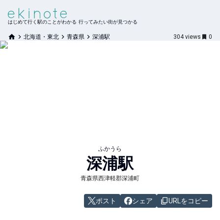
はじめて行く駅のことがわかる 行ってみたい街が見つかる
北海道・東北
青森県
深浦駅
304
views
0
ふかうら
深浦
駅
青森県西津軽郡深浦町
ポスト
シェア
URLをコピー