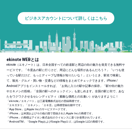
ビジネスアカウントについて詳しくはこちら
ekinote WEBとは
ekinote（エキノート）は、日本全国すべての鉄道駅と周辺の街の魅力を発見できる無料サ
ービスです。「今度あの駅に行くけど、周辺にどんな場所があるんだろう？」「いつも使
っている駅だけど、もっとディープな情報が知りたいな！」というとき、駅名で検索し
て、観光・グルメ・買い物・交通などの情報をまとめてチェックできます。iPhone /
Androidアプリをインストールすれば、「お気に入りの駅や記事の保存」「駅や街の魅力
やエキメシの投稿」「全国の駅へのチェックイン」も楽しめます。全国の駅と街で、あな
たをワクワクさせるセレンディピティ（素敵な偶然との出逢い）がありますように！
「ekinote／エキノート」は三菱電機株式会社の登録商標です。
「エキガタリ」「エキメシ」「エキ活」は商標登録出願中です。
「App Store」はApple Inc.のサービスマークです。
「iPhone」は米国およびその他の国で登録されたApple Inc.の商標です。
「iPhone」の商標はアイホン株式会社のライセンスに基づき使用されています。
「Android
TM
」「Google PlayおよびGoogle Playロゴ」はGoogle LLCの商標です。