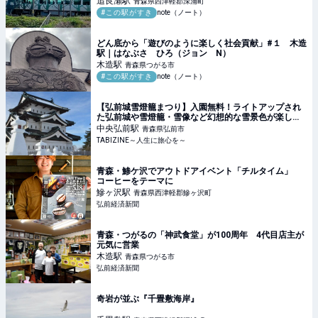
追良瀬
駅
青森県西津軽郡深浦町
#この駅がすき
note（ノート）
どん底から「遊びのように楽しく社会貢献」#１ 木造
駅｜はなぶさ ひろ（ジョン N）
木造
駅
青森県つがる市
#この駅がすき
note（ノート）
【弘前城雪燈籠まつり】入園無料！ライトアップされ
た弘前城や雪燈籠・雪像など幻想的な雪景色が楽しめ
る｜青森県 | TABIZINE～人生に旅心を～
中央弘前
駅
青森県弘前市
TABIZINE～人生に旅心を～
青森・鯵ケ沢でアウトドアイベント「チルタイム」
コーヒーをテーマに
鰺ヶ沢
駅
青森県西津軽郡鰺ヶ沢町
弘前経済新聞
青森・つがるの「神武食堂」が100周年 4代目店主が
元気に営業
木造
駅
青森県つがる市
弘前経済新聞
奇岩が並ぶ『千畳敷海岸』