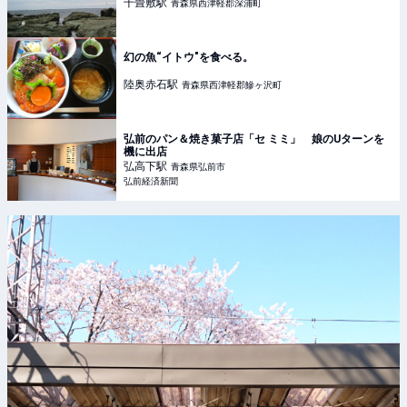
千畳敷
駅
青森県西津軽郡深浦町
幻の魚“イトウ"を食べる。
陸奥赤石
駅
青森県西津軽郡鰺ヶ沢町
弘前のパン＆焼き菓子店「セ ミミ」 娘のUターンを
機に出店
弘高下
駅
青森県弘前市
弘前経済新聞