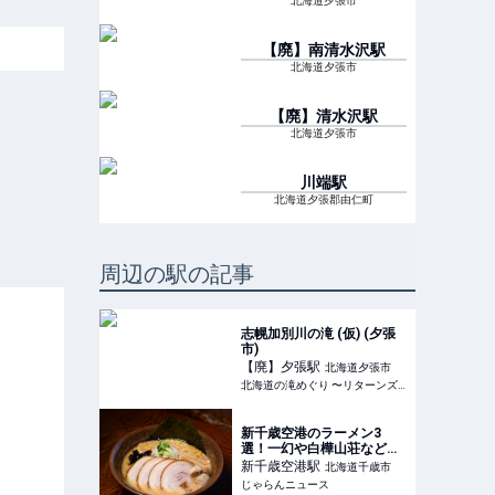
北海道夕張市
【廃】南清水沢
駅
北海道夕張市
【廃】清水沢
駅
北海道夕張市
川端
駅
北海道夕張郡由仁町
周辺の駅の記事
志幌加別川の滝 (仮) (夕張
市)
【廃】夕張
駅
北海道夕張市
北海道の滝めぐり 〜リターンズ〜
新千歳空港のラーメン3
選！一幻や白樺山荘など紹
介＜北海道・2026＞ ｜じ
新千歳空港
駅
北海道千歳市
ゃらんニュース
じゃらんニュース