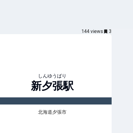
144
views
3
しんゆうばり
新夕張
駅
北海道夕張市