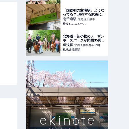
ッスンvol.8】｜るるぶ
&more.
「国鉄初の空港駅」どうな
ってる？ 現存する駅舎に
は”面影”が… 話題の「成田
南千歳
駅
北海道千歳市
空港駅の将来」とは異なる
乗りものニュース
現在 | 乗りものニュース
北海道・苫小牧のノーザン
ホースパークが開園35周
年 記念イベントも
遠浅
駅
北海道勇払郡安平町
札幌経済新聞