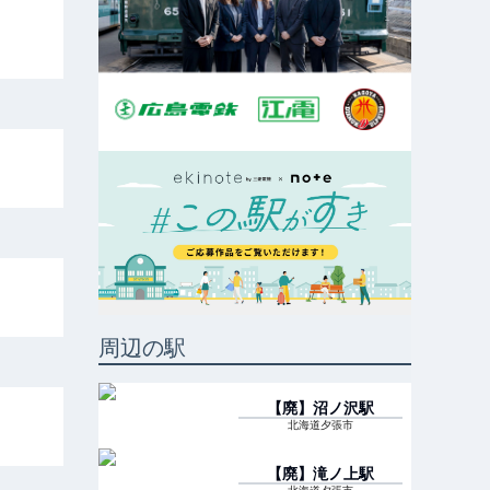
周辺の駅
【廃】沼ノ沢
駅
北海道夕張市
【廃】滝ノ上
駅