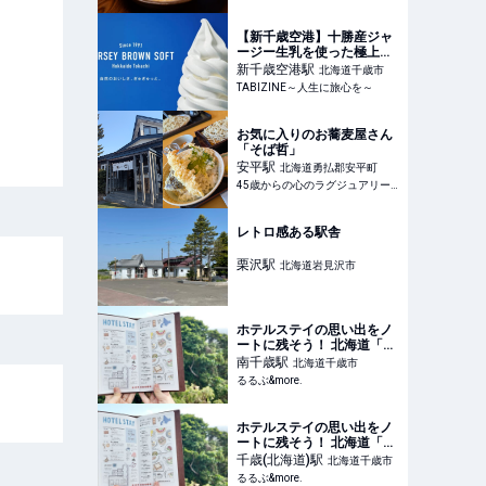
【新千歳空港】十勝産ジャ
ージー生乳を使った極上の
ソフトクリーム「JERSEY
新千歳空港
駅
北海道千歳市
BROWN SOFT」リニュー
TABIZINE～人生に旅心を～
アルオープン | TABIZINE～
人生に旅心を～
お気に入りのお蕎麦屋さん
「そば哲」
安平
駅
北海道勇払郡安平町
45歳からの心のラグジュアリーメディア
レトロ感ある駅舎
栗沢
駅
北海道岩見沢市
ホテルステイの思い出をノ
ートに残そう！ 北海道「雨
ノ日と夕やけ」へ
南千歳
駅
北海道千歳市
【mini_minorの旅ノートレ
るるぶ&more.
ッスンvol.8】｜るるぶ
&more.
ホテルステイの思い出をノ
ートに残そう！ 北海道「雨
ノ日と夕やけ」へ
千歳(北海道)
駅
北海道千歳市
【mini_minorの旅ノートレ
るるぶ&more.