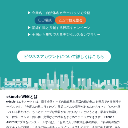
▶ 企業名・自治体名カラーバッジで投稿
〇〇電鉄
△△市観光協会
▶ 沿線住民と共創する投稿キャンペーン
▶ 全国から集客できるデジタルスタンプラリー
ビジネスアカウントについて詳しくはこちら
ekinote WEBとは
ekinote（エキノート）は、日本全国すべての鉄道駅と周辺の街の魅力を発見できる無料サ
ービスです。「今度あの駅に行くけど、周辺にどんな場所があるんだろう？」「いつも使
っている駅だけど、もっとディープな情報が知りたいな！」というとき、駅名で検索し
て、観光・グルメ・買い物・交通などの情報をまとめてチェックできます。iPhone /
Androidアプリをインストールすれば、「お気に入りの駅や記事の保存」「駅や街の魅力
やエキメシの投稿」「全国の駅へのチェックイン」も楽しめます。全国の駅と街で、あな