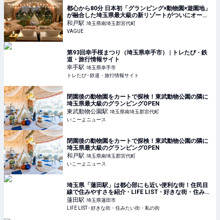
都心から80分 日本初「グランピング×動物園×遊園地」
が融合した埼玉県最大級の新リゾートがついにオープ
ン！ 夜の動物園などを巡れる多彩なコンテンツも用意
和戸
駅
埼玉県南埼玉郡宮代町
| VAGUE(ヴァーグ)
VAGUE
第93回幸手桜まつり（埼玉県幸手市） | トレたび - 鉄
道・旅行情報サイト
幸手
駅
埼玉県幸手市
トレたび - 鉄道・旅行情報サイト
閉園後の動物園をカートで探検！東武動物公園の隣に
埼玉県最大級のグランピングOPEN
東武動物公園
駅
埼玉県南埼玉郡宮代町
いこーよニュース
閉園後の動物園をカートで探検！東武動物公園の隣に
埼玉県最大級のグランピングOPEN
和戸
駅
埼玉県南埼玉郡宮代町
いこーよニュース
埼玉県「蓮田駅」は都心部にも近い便利な街！住民目
線で住みやすさを紹介 - LIFE LIST - 好きな街・住みた
い街・私の街
蓮田
駅
埼玉県蓮田市
LIFE LIST - 好きな街・住みたい街・私の街