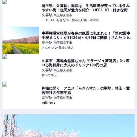
埼玉県「久喜駅」周辺は、生活環境が整っている住み
やすい街！住民が魅力を紹介 - LIFE LIST - 好きな街・
住みたい街・私の街
久喜
駅
埼玉県久喜市
LIFE LIST - 好きな街・住みたい街・私の街
幸手権現堂桜堤が春色の絶景に包まれる！「第92回幸
手桜まつり」が3月26日～4月9日に開催｜さんたつ by
散歩の達人
幸手
駅
埼玉県幸手市
さんたつ by 散歩の達人
久喜市「築地食堂源ちゃん モラージュ菖蒲店」3つ選
べる海鮮丼に大人のドリンク190円の店
久喜
駅
埼玉県久喜市
食べて埼玉
神職に聞く アニメ「らき☆すた」の聖地、埼玉・鷲
宮神社の年末年始
鷲宮
駅
埼玉県久喜市
withnews