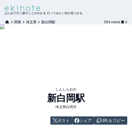
はじめて行く駅のことがわかる 行ってみたい街が見つかる
関東
埼玉県
新白岡駅
584
views
6
しんしらおか
新白岡
駅
埼玉県白岡市
ポスト
シェア
URLをコピー