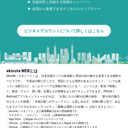
▶ 沿線住民と共創する投稿キャンペーン
▶ 全国から集客できるデジタルスタンプラリー
ビジネスアカウントについて詳しくはこちら
ekinote WEBとは
ekinote（エキノート）は、日本全国すべての鉄道駅と周辺の街の魅力を発見できる無料サ
ービスです。「今度あの駅に行くけど、周辺にどんな場所があるんだろう？」「いつも使
っている駅だけど、もっとディープな情報が知りたいな！」というとき、駅名で検索し
て、観光・グルメ・買い物・交通などの情報をまとめてチェックできます。iPhone /
Androidアプリをインストールすれば、「お気に入りの駅や記事の保存」「駅や街の魅力
やエキメシの投稿」「全国の駅へのチェックイン」も楽しめます。全国の駅と街で、あな
たをワクワクさせるセレンディピティ（素敵な偶然との出逢い）がありますように！
「ekinote／エキノート」は三菱電機株式会社の登録商標です。
「エキガタリ」「エキメシ」「エキ活」は商標登録出願中です。
「App Store」はApple Inc.のサービスマークです。
「iPhone」は米国およびその他の国で登録されたApple Inc.の商標です。
「iPhone」の商標はアイホン株式会社のライセンスに基づき使用されています。