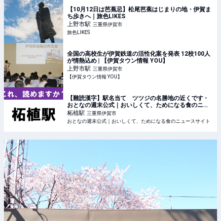
【10月12日は芭蕉忌】松尾芭蕉はじまりの地・伊賀ま
ち歩きへ｜旅色LIKES
上野市
駅
三重県伊賀市
旅色LIKES
全国の高校生が伊賀鉄道の活性化案を発表 12校100人
が情熱込め | 【伊賀タウン情報 YOU】
上野市
駅
三重県伊賀市
【伊賀タウン情報 YOU】
【難読漢字】駅名当て ツツジの名勝地の近くです -
おとなの週末公式｜おいしくて、ためになる食のニュ
ースサイト
柘植
駅
三重県伊賀市
おとなの週末公式｜おいしくて、ためになる食のニュースサイト