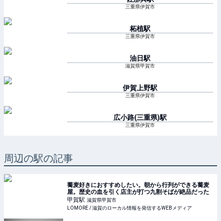
三重県伊賀市
柘植
駅
三重県伊賀市
油日
駅
滋賀県甲賀市
伊賀上野
駅
三重県伊賀市
広小路(三重県)
駅
三重県伊賀市
周辺の駅の記事
蕎麦好きにおすすめしたい。朝から行列ができる蕎麦
屋。歴史の血を引く店主が打つ九割そばが絶品だった
甲賀
駅
滋賀県甲賀市
LOMORE / 滋賀のローカル情報を発信するWEBメディア