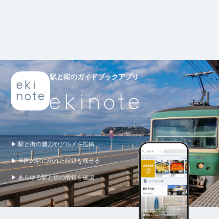
駅と街のガイドブックアプリ
▶ 駅と街の魅力やグルメを投稿
▶ 全国の駅に訪れた記録を残せる
▶ あらゆる駅と街の情報を確認