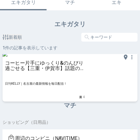
エキガタリ
マチ
エキ
エキガタリ
新着順
1
件の記事を表示しています
コーヒー片手にゆっくり&のんびり
過ごせる【三重・伊賀市】話題の図
書館「BOOKMARK STORAGE」と
周辺スポット | 日刊KELLY｜名古屋
の最新情報を毎日配信！
日刊KELLY｜名古屋の最新情報を毎日配信！
4
マチ
ショッピング（日用品）
周辺のコンビニ（NAVITIME）