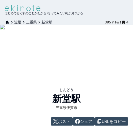
はじめて行く駅のことがわかる 行ってみたい街が見つかる
近畿
三重県
新堂駅
385
views
4
しんどう
新堂
駅
三重県伊賀市
ポスト
シェア
URLをコピー