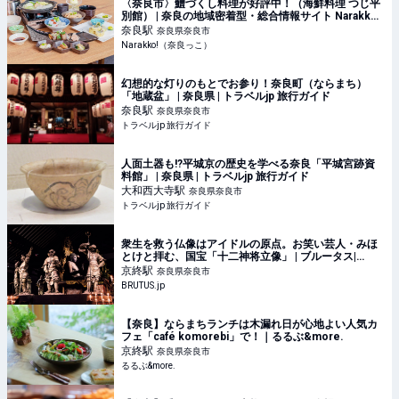
〈奈良市〉鱧づくし料理が好評中！（海鮮料理 つじ平
別館） | 奈良の地域密着型・総合情報サイト Narakko!
（奈良っこ）
奈良
駅
奈良県奈良市
Narakko!（奈良っこ）
幻想的な灯りのもとでお参り！奈良町（ならまち）
「地蔵盆」 | 奈良県 | トラベルjp 旅行ガイド
奈良
駅
奈良県奈良市
トラベルjp 旅行ガイド
人面土器も!?平城京の歴史を学べる奈良「平城宮跡資
料館」 | 奈良県 | トラベルjp 旅行ガイド
大和西大寺
駅
奈良県奈良市
トラベルjp 旅行ガイド
衆生を救う仏像はアイドルの原点。お笑い芸人・みほ
とけと拝む、国宝「十二神将立像」 | ブルータス|
BRUTUS.jp
京終
駅
奈良県奈良市
BRUTUS.jp
【奈良】ならまちランチは木漏れ日が心地よい人気カ
フェ「café komorebi」で！｜るるぶ&more.
京終
駅
奈良県奈良市
るるぶ&more.