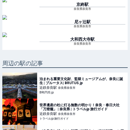
京終
駅
奈良県奈良市
尼ヶ辻
駅
奈良県奈良市
大和西大寺
駅
奈良県奈良市
周辺の駅の記事
泊まれる重要文化財、監獄ミュージアムが、奈良に誕
生 | ブルータス| BRUTUS.jp
近鉄奈良
駅
奈良県奈良市
BRUTUS.jp
世界遺産の杜に灯る無数の明かり！奈良・春日大社
「万燈籠」 | 奈良県 | トラベルjp 旅行ガイド
近鉄奈良
駅
奈良県奈良市
トラベルjp 旅行ガイド