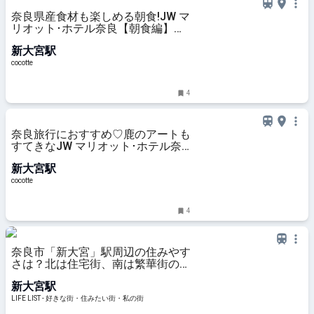
奈良県産食材も楽しめる朝食!JW マ
リオット･ホテル奈良【朝食編】：
cocotte
新大宮駅
cocotte
4
奈良旅行におすすめ♡鹿のアートも
すてきなJW マリオット･ホテル奈
良に宿泊してみた【客室編】：
新大宮駅
cocotte
cocotte
4
奈良市「新大宮」駅周辺の住みやす
さは？北は住宅街、南は繁華街の新
大宮の魅力 - LIFE LIST - 好きな街・
新大宮駅
住みたい街・私の街
LIFE LIST - 好きな街・住みたい街・私の街