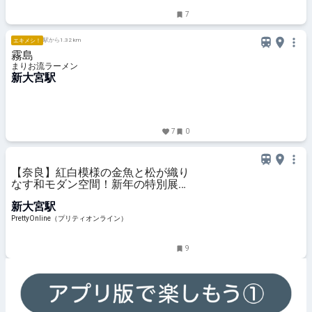
7
駅から1.32 km
エキメシ！
霧島
まりお流ラーメン
新大宮駅
7
0
【奈良】紅白模様の金魚と松が織り
なす和モダン空間！新年の特別展示
開催 | PrettyOnline
新大宮駅
PrettyOnline（プリティオンライン）
9