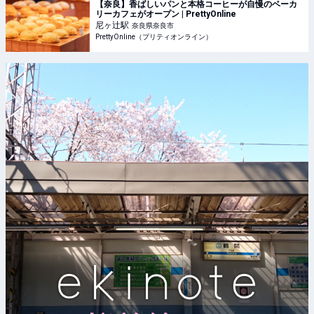
【奈良】香ばしいパンと本格コーヒーが自慢のベーカ
リーカフェがオープン | PrettyOnline
尼ヶ辻
駅
奈良県奈良市
PrettyOnline（プリティオンライン）