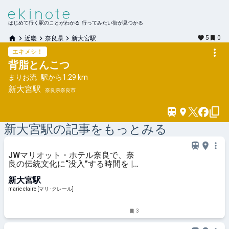
はじめて行く駅のことがわかる 行ってみたい街が見つかる
5
0
近畿
奈良県
新大宮駅
エキメシ！
背脂とんこつ
まりお流
駅から
1.29 km
新大宮
駅
奈良県奈良市
新大宮
駅の記事をもっとみる
JWマリオット・ホテル奈良で、奈
良の伝統文化に“没入”する時間を |
marie claire [マリ･クレール]
新大宮駅
marie claire [マリ･クレール]
3