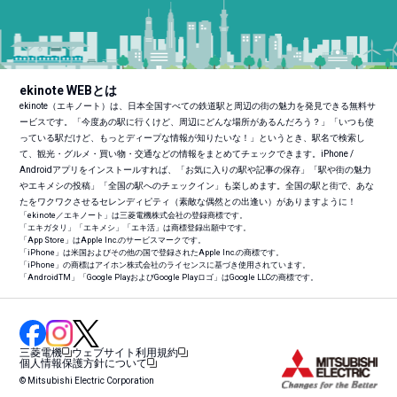
ekinote WEBとは
ekinote（エキノート）は、日本全国すべての鉄道駅と周辺の街の魅力を発見できる無料サ
ービスです。「今度あの駅に行くけど、周辺にどんな場所があるんだろう？」「いつも使
っている駅だけど、もっとディープな情報が知りたいな！」というとき、駅名で検索し
て、観光・グルメ・買い物・交通などの情報をまとめてチェックできます。iPhone /
Androidアプリをインストールすれば、「お気に入りの駅や記事の保存」「駅や街の魅力
やエキメシの投稿」「全国の駅へのチェックイン」も楽しめます。全国の駅と街で、あな
たをワクワクさせるセレンディピティ（素敵な偶然との出逢い）がありますように！
「ekinote／エキノート」は三菱電機株式会社の登録商標です。
「エキガタリ」「エキメシ」「エキ活」は商標登録出願中です。
「App Store」はApple Inc.のサービスマークです。
「iPhone」は米国およびその他の国で登録されたApple Inc.の商標です。
「iPhone」の商標はアイホン株式会社のライセンスに基づき使用されています。
「Android
TM
」「Google PlayおよびGoogle Playロゴ」はGoogle LLCの商標です。
三菱電機
ウェブサイト利用規約
個人情報保護方針について
© Mitsubishi Electric Corporation