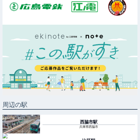
周辺の駅
西脇市
駅
兵庫県西脇市