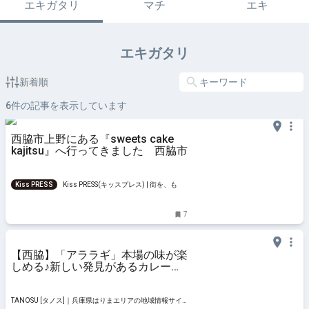
エキガタリ
マチ
エキ
エキガタリ
新着順
6
件の記事を表示しています
西脇市上野にある『sweets cake
kajitsu』へ行ってきました 西脇市
Kiss PRESS
Kiss PRESS(キッスプレス) | 街を、もっ
と楽しもう
7
【西脇】「アララギ」本場の味が楽
しめる♪新しい発見があるカレーと
アジア料理
TANOSU [タノス]｜兵庫県はりまエリアの地域情報サイ