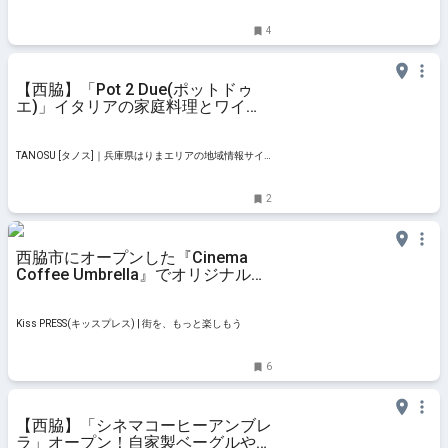
ト
4
【西脇】「Pot 2 Due(ポットドゥ
エ)」イタリアの家庭料理とワイン
を♪惣菜のテイクアウトも
TANOSU [タノス]｜兵庫県はりまエリアの地域情報サイ
ト
2
西脇市にオープンした『Cinema
Coffee Umbrella』でオリジナル珈
琲を味わってきました
Kiss PRESS(キッスプレス) | 街を、もっと楽しもう
6
【西脇】「シネマコーヒーアンブレ
ラ」オープン！自家製ベーグルやス