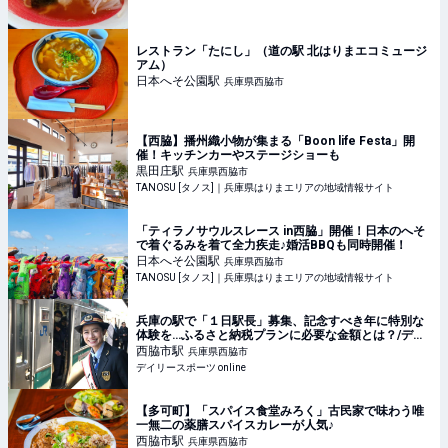
レストラン「たにし」（道の駅 北はりまエコミュージ
アム）
日本へそ公園
駅
兵庫県西脇市
【西脇】播州織小物が集まる「Boon life Festa」開
催！キッチンカーやステージショーも
黒田庄
駅
兵庫県西脇市
TANOSU [タノス]｜兵庫県はりまエリアの地域情報サイト
「ティラノサウルスレース in西脇」開催！日本のへそ
で着ぐるみを着て全力疾走♪婚活BBQも同時開催！
日本へそ公園
駅
兵庫県西脇市
TANOSU [タノス]｜兵庫県はりまエリアの地域情報サイト
兵庫の駅で「１日駅長」募集、記念すべき年に特別な
体験を…ふるさと納税プランに必要な金額とは？/デイ
リースポーツ online
西脇市
駅
兵庫県西脇市
デイリースポーツ online
【多可町】「スパイス食堂みろく」古民家で味わう唯
一無二の薬膳スパイスカレーが人気♪
西脇市
駅
兵庫県西脇市