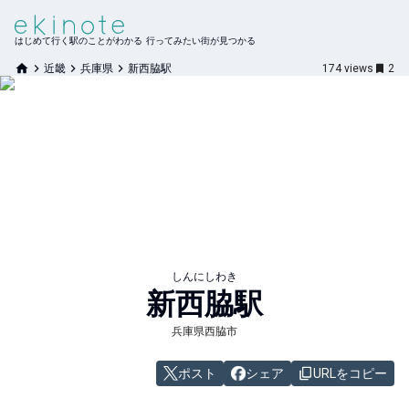
はじめて行く駅のことがわかる 行ってみたい街が見つかる
近畿
兵庫県
新西脇駅
174
views
2
しんにしわき
新西脇
駅
兵庫県西脇市
ポスト
シェア
URLをコピー