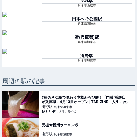
比延
駅
兵庫県西脇市
日本へそ公園
駅
兵庫県西脇市
滝(兵庫県)
駅
兵庫県加東市
滝野
駅
兵庫県加東市
周辺の駅の記事
3種のきな粉で味わう本格わらび餅！「門藤 播磨店」
が兵庫県に6月13日オープン | TABIZINE～人生に旅心
を～
滝野
駅
兵庫県加東市
TABIZINE～人生に旅心を～
元祖★播州ラーメン🍜
滝野
駅
兵庫県加東市