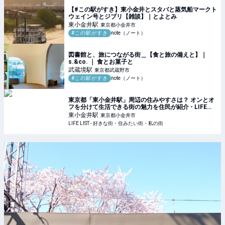
【#この駅がすき】東小金井とスタバと蒸気船マークト
ウェイン号とジブリ【雑談】｜とよとみ
東小金井
駅
東京都小金井市
#この駅がすき
note（ノート）
図書館と、旅につながる街＿【食と旅の備えと】｜
s.&co. ｜ 食とお菓子と
武蔵境
駅
東京都武蔵野市
#この駅がすき
note（ノート）
東京都「東小金井駅」周辺の住みやすさは？ オンとオ
フを分けて生活できる街の魅力を住民が紹介 - LIFE
LIST - 好きな街・住みたい街・私の街
東小金井
駅
東京都小金井市
LIFE LIST - 好きな街・住みたい街・私の街