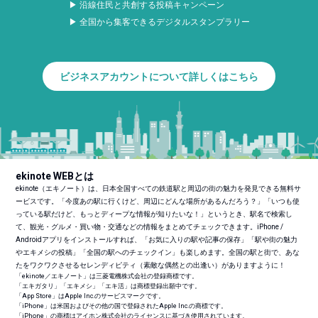
▶ 沿線住民と共創する投稿キャンペーン
▶ 全国から集客できるデジタルスタンプラリー
ビジネスアカウントについて詳しくはこちら
ekinote WEBとは
ekinote（エキノート）は、日本全国すべての鉄道駅と周辺の街の魅力を発見できる無料サ
ービスです。「今度あの駅に行くけど、周辺にどんな場所があるんだろう？」「いつも使
っている駅だけど、もっとディープな情報が知りたいな！」というとき、駅名で検索し
て、観光・グルメ・買い物・交通などの情報をまとめてチェックできます。iPhone /
Androidアプリをインストールすれば、「お気に入りの駅や記事の保存」「駅や街の魅力
やエキメシの投稿」「全国の駅へのチェックイン」も楽しめます。全国の駅と街で、あな
たをワクワクさせるセレンディピティ（素敵な偶然との出逢い）がありますように！
「ekinote／エキノート」は三菱電機株式会社の登録商標です。
「エキガタリ」「エキメシ」「エキ活」は商標登録出願中です。
「App Store」はApple Inc.のサービスマークです。
「iPhone」は米国およびその他の国で登録されたApple Inc.の商標です。
「iPhone」の商標はアイホン株式会社のライセンスに基づき使用されています。