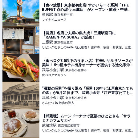
【食べ放題】東京都初出店! すかいらーく系列「THE
BUFFET 点心甜心 三鷹店」がオープン - 飲茶・中華・
麻辣湯と選べるスイーツ
多磨
駅
東京都府中市
マイナビニュース
【開店】名店ご夫婦の集大成！三鷹駅南口に
「RAMEN-YA SORA」が誕生！
三鷹
駅
東京都三鷹市
リビングむさしのWeb - 地元密着！ 吉祥寺、荻窪、西荻窪、三鷹ほかのグルメ、イベント、お出かけ、習い事情報
〈食べログ3.5以下のうまい店〉甘辛いサルサソースが
美味！ 5つ星ホテル出身オーナーが提供する進化系沖
縄タコス | 食べログマガジン
武蔵小金井
駅
東京都小金井市
食べログマガジン
“激動の昭和”を振り返る「昭和100年と江戸東京たても
の園」が6月21日まで、武蔵小金井『江戸東京たても
の園』で開催中｜さんたつ by 散歩の達人
武蔵小金井
駅
東京都小金井市
さんたつ by 散歩の達人
【武蔵境】ムーンドーナツで至福のひとときを「サラ
ミナカフェサカイ」
武蔵境
駅
東京都武蔵野市
リビングむさしのWeb - 地元密着！ 吉祥寺、荻窪、西荻窪、三鷹ほかのグルメ、イベント、お出かけ、習い事情報