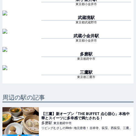
東京都小金井市
武蔵境
駅
東京都武蔵野市
武蔵小金井
駅
東京都小金井市
多磨
駅
東京都府中市
三鷹
駅
東京都三鷹市
周辺の駅の記事
【三鷹】新オープン「THE BUFFET 点心甜心」本格中
華とスイーツに多幸感で満たされる！
多磨
駅
東京都府中市
リビングむさしのWeb - 地元密着！ 吉祥寺、荻窪、西荻窪、三鷹ほかのグルメ、イベント、お出かけ、習い事情報