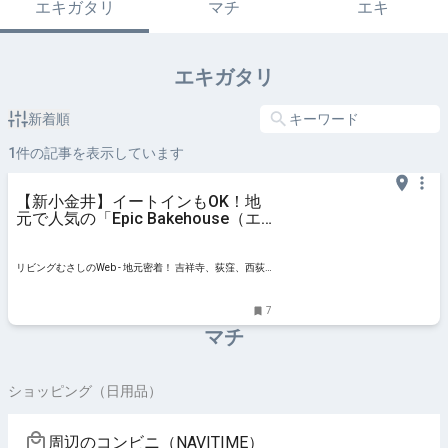
エキガタリ
マチ
エキ
エキガタリ
新着順
1
件の記事を表示しています
【新小金井】イートインもOK！地
元で人気の「Epic Bakehouse（エ
ピック ベイクハウス）」
リビングむさしのWeb - 地元密着！ 吉祥寺、荻窪、西荻
窪、三鷹ほかのグルメ、イベント、お出かけ、習い事情
報
7
マチ
ショッピング（日用品）
周辺のコンビニ（NAVITIME）