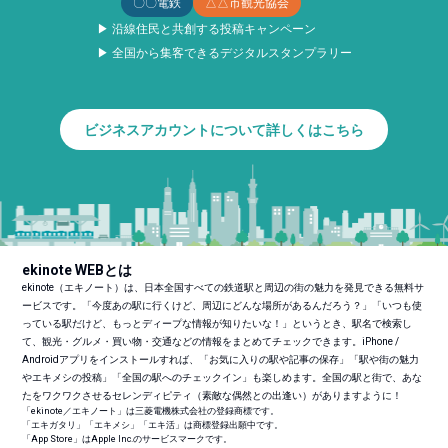
〇〇電鉄
△△市観光協会
▶ 沿線住民と共創する投稿キャンペーン
▶ 全国から集客できるデジタルスタンプラリー
ビジネスアカウントについて詳しくはこちら
ekinote WEBとは
ekinote（エキノート）は、日本全国すべての鉄道駅と周辺の街の魅力を発見できる無料サ
ービスです。「今度あの駅に行くけど、周辺にどんな場所があるんだろう？」「いつも使
っている駅だけど、もっとディープな情報が知りたいな！」というとき、駅名で検索し
て、観光・グルメ・買い物・交通などの情報をまとめてチェックできます。iPhone /
Androidアプリをインストールすれば、「お気に入りの駅や記事の保存」「駅や街の魅力
やエキメシの投稿」「全国の駅へのチェックイン」も楽しめます。全国の駅と街で、あな
たをワクワクさせるセレンディピティ（素敵な偶然との出逢い）がありますように！
「ekinote／エキノート」は三菱電機株式会社の登録商標です。
「エキガタリ」「エキメシ」「エキ活」は商標登録出願中です。
「App Store」はApple Inc.のサービスマークです。