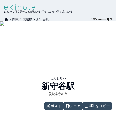
はじめて行く駅のことがわかる 行ってみたい街が見つかる
関東
茨城県
新守谷駅
195
views
3
しんもりや
新守谷
駅
茨城県守谷市
ポスト
シェア
URLをコピー