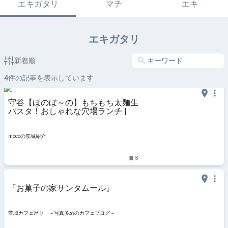
エキガタリ
マチ
エキ
エキガタリ
新着順
4
件の記事を表示しています
守谷【ほのぼ～の】もちもち太麺生
パスタ！おしゃれな穴場ランチ |
mocoの茨城紹介
8
『お菓子の家サンタムール』
茨城カフェ巡り ～写真多めのカフェブログ～