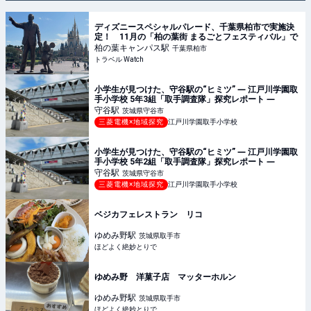
ディズニースペシャルパレード、千葉県柏市で実施決
定！ 11月の「柏の葉街 まるごとフェスティバル」で
柏の葉キャンパス
駅
千葉県柏市
トラベル Watch
小学生が見つけた、守谷駅の“ヒミツ” ― 江戸川学園取
手小学校 5年3組「取手調査隊」探究レポート ―
守谷
駅
茨城県守谷市
三菱電機×地域探究
江戸川学園取手小学校
小学生が見つけた、守谷駅の“ヒミツ” ― 江戸川学園取
手小学校 5年2組「取手調査隊」探究レポート ―
守谷
駅
茨城県守谷市
三菱電機×地域探究
江戸川学園取手小学校
ベジカフェレストラン リコ
ゆめみ野
駅
茨城県取手市
ほどよく絶妙とりで
ゆめみ野 洋菓子店 マッターホルン
ゆめみ野
駅
茨城県取手市
ほどよく絶妙とりで