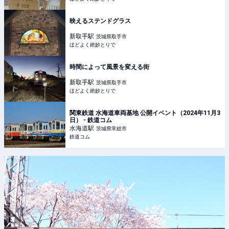
映えるステンドグラス
新取手
駅
茨城県取手市
ほどよく絶妙とりで
時間によって風景を変える街
新取手
駅
茨城県取手市
ほどよく絶妙とりで
関東鉄道 水海道車両基地 公開イベント（2024年11月3
日） - 鉄道コム
水海道
駅
茨城県常総市
鉄道コム