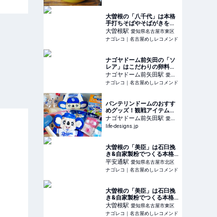
大曽根の「八千代」は本格
手打ちそばやそばがきを使
ったぜんざいが必見の店
大曽根
駅
愛知県名古屋市東区
ナゴレコ｜名古屋めしレコメンド
ナゴヤドーム前矢田の「ソ
レア」はこだわりの卵料理
が楽しめるカフェ&バー
ナゴヤドーム前矢田
駅
愛知
ナゴレコ｜名古屋めしレコメンド
県名古屋市東区
バンテリンドームのおすす
めグッズ！観戦アイテム＆
ドアラグッズ｜名古屋 東区
ナゴヤドーム前矢田
駅
愛知
のおでかけスポット＞その
life-designs.jp
県名古屋市東区
他（おでかけスポット）｜
Life Designs（ライフデザ
インズ）｜東海の暮らしの
大曽根の「美臣」は石臼挽
ウェブマガジン
き&自家製粉でつくる本格
手打ち蕎麦専門店
平安通
駅
愛知県名古屋市北区
ナゴレコ｜名古屋めしレコメンド
大曽根の「美臣」は石臼挽
き&自家製粉でつくる本格
手打ち蕎麦専門店
大曽根
駅
愛知県名古屋市東区
ナゴレコ｜名古屋めしレコメンド