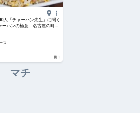
000人「チャーハン先生」に聞く
ャーハンの極意 名古屋の町中
る味
ース
1
マチ