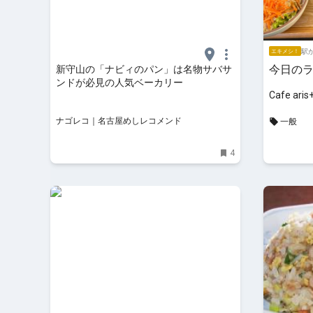
駅か
エキメシ！
今日の
新守山の「ナビィのパン」は名物サバサ
ンドが必見の人気ベーカリー
Cafe aris
ナゴレコ｜名古屋めしレコメンド
一般
4