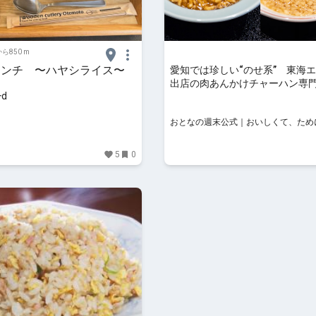
ら850 m
ランチ 〜ハヤシライス〜
愛知では珍しい“のせ系” 東海
出店の肉あんかけチャーハン専
+d
王』でチャーラーチャレンジ - 
週末公式｜おいしくて、ために
おとなの週末公式｜おいしくて、ため
ニュースサイト
のニュースサイト
5
0