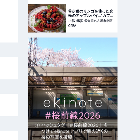
希少種のリンゴを使った究
極のアップルパイ…“カフェ
タナカのスペシャリテ”誕生
上飯田
駅
愛知県名古屋市北区
の物語
CREA