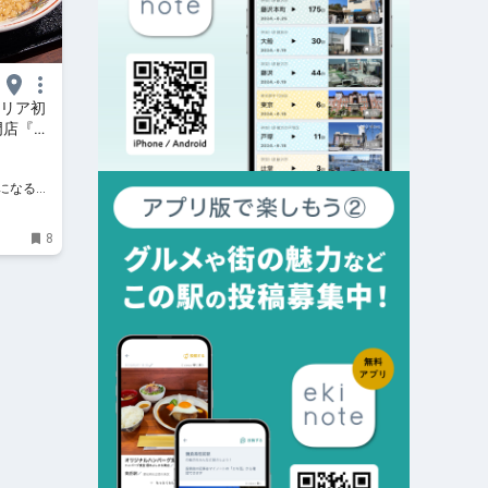
エリア初
門店『炒
おとなの
なる食の
になる食
8