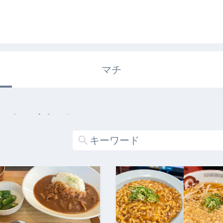
マチ
エキガタリ