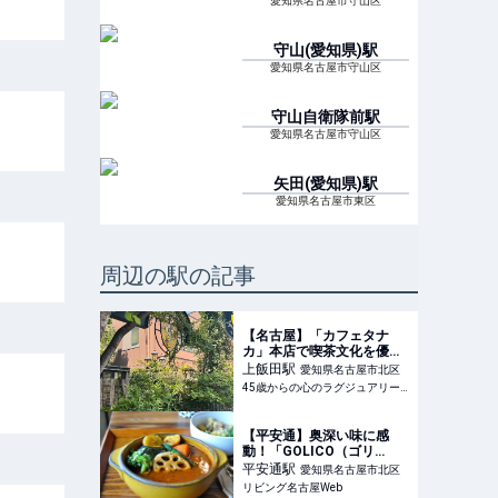
愛知県名古屋市守山区
守山(愛知県)
駅
愛知県名古屋市守山区
守山自衛隊前
駅
愛知県名古屋市守山区
矢田(愛知県)
駅
愛知県名古屋市東区
周辺の駅の記事
【名古屋】「カフェタナ
カ」本店で喫茶文化を優雅
に楽しむ、贅沢ランチ
上飯田
駅
愛知県名古屋市北区
45歳からの心のラグジュアリーメディア
【平安通】奥深い味に感
動！「GOLICO（ゴリ
コ）」の絶品スープカレー
平安通
駅
愛知県名古屋市北区
リビング名古屋Web