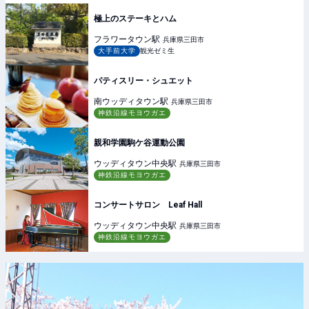
極上のステーキとハム
フラワータウン
駅
兵庫県三田市
大手前大学
観光ゼミ生
パティスリー・シュエット
南ウッディタウン
駅
兵庫県三田市
神鉄沿線モヨウガエ
親和学園駒ケ谷運動公園
ウッディタウン中央
駅
兵庫県三田市
神鉄沿線モヨウガエ
コンサートサロン Leaf Hall
ウッディタウン中央
駅
兵庫県三田市
神鉄沿線モヨウガエ