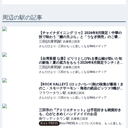
周辺の駅の記事
【チャイナダイニング リゥ】2026年8月限定！中華の
技で味わう「鱧の天ぷら」と「うなぎ焼売」のご褒美
ランチ | さんだびより - 三田がもっと楽しくなるWeb
三田(兵庫県)
駅
兵庫県三田市
メディア
さんだびより - 三田がもっと楽しくなるWebメディア
【台湾茶屋 な菜】ピリリとしびれる青山椒が効いた旬
の鮮魚！夏の底力をもらう2026年8月限定ランチ | さん
だびより - 三田がもっと楽しくなるWebメディア
三田(兵庫県)
駅
兵庫県三田市
さんだびより - 三田がもっと楽しくなるWebメディア
【ROCK VALLEY】(ロックバレー)秋の味覚が爆発！き
のこ・スモークサーモン・海老の絶品ピッツァ3種が登
場♪ | さんだびより - 三田がもっと楽しくなるWebメデ
フラワータウン
駅
兵庫県三田市
ィア
さんだびより - 三田がもっと楽しくなるWebメディア
三田市の『アトリエチャット』は手芸好きも雑貨好き
も、心がときめくハンドメイドのお店
南ウッディタウン
駅
兵庫県三田市
Kiss PRESS
Kiss PRESS(キッスプレス) | 街を、もっと楽しもう