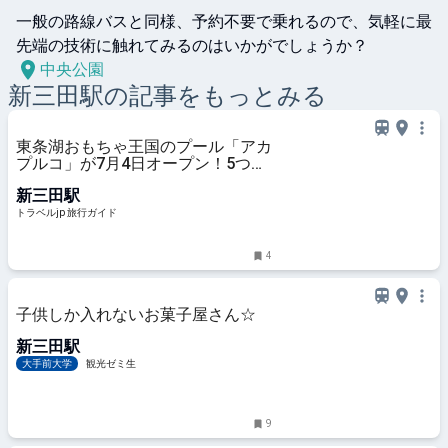
一般の路線バスと同様、予約不要で乗れるので、気軽に最
先端の技術に触れてみるのはいかがでしょうか？
中央公園
新三田
駅の記事をもっとみる
東条湖おもちゃ王国のプール「アカ
プルコ」が7月4日オープン！5つの
プールや人気スライダーを満喫 | 兵
新三田駅
庫県 | トラベルjp 旅行ガイド
トラベルjp 旅行ガイド
4
子供しか入れないお菓子屋さん☆
新三田駅
大手前大学
観光ゼミ生
9