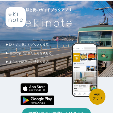
駅と街のガイドブックアプリ
▶ 駅と街の魅力やグルメを投稿
▶ 全国の駅に訪れた記録を残せる
▶ あらゆる駅と街の情報を確認