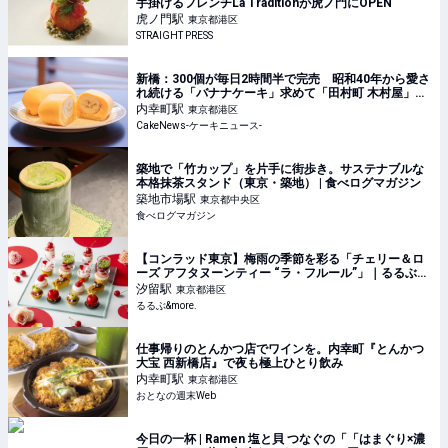
手掛けるフレンチLa Traditionが虎ノ門にOPEN
虎ノ門
駅
東京都港区
STRAIGHT PRESS
新橋：300個が毎日2時間半で完売 昭和40年から愛さ
れ続ける「バナナケーキ」求めて「田村町 木村屋」を
訪問
内幸町
駅
東京都港区
CakeNews-ケーキニュース-
築地で「竹カップ」を片手に街歩き。サステナブルな
本格抹茶スタンド（東京・築地） | 食べログマガジン
築地市場
駅
東京都中央区
食べログマガジン
【コンラッド東京】梅雨の季節を彩る「チェリー＆ロ
ーズ アフタヌーンティー “ラ・フルール”」｜るるぶ
&more.
汐留
駅
東京都港区
るるぶ&more.
仕事帰りのとんかつ店でワインを。内幸町『とんかつ
大宝 西新橋店』で夜も極上ひとり飲み
内幸町
駅
東京都港区
おとなの週末Web
今日の一杯 | Ramen 塩と貝 つなぐの「「はまぐり×濃