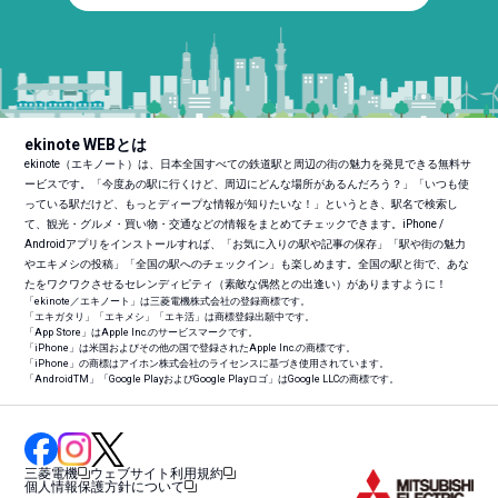
ekinote WEBとは
ekinote（エキノート）は、日本全国すべての鉄道駅と周辺の街の魅力を発見できる無料サ
ービスです。「今度あの駅に行くけど、周辺にどんな場所があるんだろう？」「いつも使
っている駅だけど、もっとディープな情報が知りたいな！」というとき、駅名で検索し
て、観光・グルメ・買い物・交通などの情報をまとめてチェックできます。iPhone /
Androidアプリをインストールすれば、「お気に入りの駅や記事の保存」「駅や街の魅力
やエキメシの投稿」「全国の駅へのチェックイン」も楽しめます。全国の駅と街で、あな
たをワクワクさせるセレンディピティ（素敵な偶然との出逢い）がありますように！
「ekinote／エキノート」は三菱電機株式会社の登録商標です。
「エキガタリ」「エキメシ」「エキ活」は商標登録出願中です。
「App Store」はApple Inc.のサービスマークです。
「iPhone」は米国およびその他の国で登録されたApple Inc.の商標です。
「iPhone」の商標はアイホン株式会社のライセンスに基づき使用されています。
「Android
TM
」「Google PlayおよびGoogle Playロゴ」はGoogle LLCの商標です。
三菱電機
ウェブサイト利用規約
個人情報保護方針について