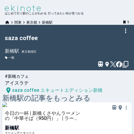
はじめて行く駅のことがわかる 行ってみたい街が見つかる
9
関東
東京都
新橋駅
saza coffee
新橋
駅
東京都港区
一般
#新橋カフェ
アイスラテ
saza coffee エキュートエディション新橋
新橋
駅の記事をもっとみる
今日の一杯 | 新橋くさやんラーメン
の「中華そば（950円）」 | ラーメ
ンデータベース
新橋駅
ラーメンデータベース