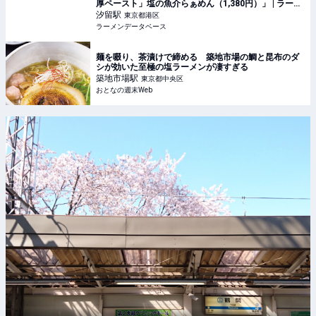
厚ペースト」塩の魚介らぁめん（1,380円）」 | ラーメ
ンデータベース
汐留
駅
東京都港区
ラーメンデータベース
麺を啜り、茶漬けで締める 築地市場の鯛と昆布のダ
シが効いた至極の塩ラーメンが凄すぎる
築地市場
駅
東京都中央区
おとなの週末Web