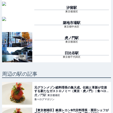
汐留
駅
東京都港区
築地市場
駅
東京都中央区
虎ノ門
駅
東京都港区
日比谷
駅
東京都千代田区
周辺の駅の記事
元グランメゾン総料理長の集大成。伝統と革新が交差
する新たなガストロノミー（東京・虎ノ門） | 食べロ
グマガジン
虎ノ門
駅
東京都港区
食べログマガジン
【東京都港区】銀座レカン8代目料理長・栗田シェフが