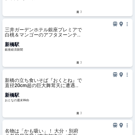
3
三井ガーデンホテル銀座プレミアで
白桃＆マンゴーのアフタヌーンティ
ー
新橋駅
銀座経済新聞
3
新橋の立ち食いそば『おくとね』で
直径20cm超の巨大舞茸天に遭遇。
削り節のツユと絡めたら極楽だった
新橋駅
おとなの週末Web
3
名物は「かも吸い」！ 大分・別府