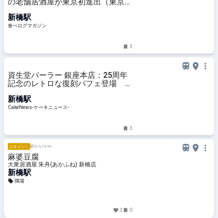
の老舗居酒屋が東京初進出（東京・
新橋） | 食べログマガジン
新橋駅
食べログマガジン
3
資生堂パーラー 銀座本店：25周年
記念のレトロな復刻パフェ登場 旬
のメロン＆さくらんぼ使った6月限
新橋駅
定メニューも展開へ
CakeNews-ケーキニュース-
3
駅から73 m
エキメシ！
麻婆豆腐
大衆居酒屋 朱舟(あかふね) 新橋店
新橋駅
職場
3
0