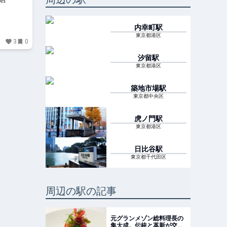
内幸町
駅
東京都港区
3
0
汐留
駅
東京都港区
築地市場
駅
東京都中央区
虎ノ門
駅
東京都港区
日比谷
駅
東京都千代田区
周辺の駅の記事
元グランメゾン総料理長の
集大成。伝統と革新が交差