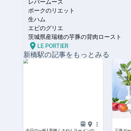
レバームース

ポークのリエット

生ハム

エビのグリエ

茨城県産瑞穂の芋豚の背肉ロースト
LE PORTIER
新橋
駅の記事をもっとみる
今日の一杯 | 新橋くさやんラーメンの
三井ガー