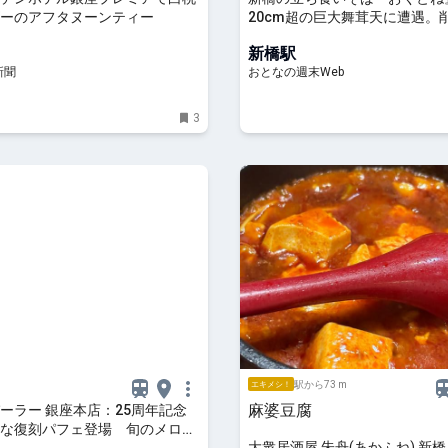
ーのアフタヌーンティー
20cm超の巨大舞茸天に遭遇。
ツユと絡めたら極楽だった
新橋駅
新聞
おとなの週末Web
3
駅から73 m
エキメシ！
麻婆豆腐
ーラー 銀座本店：25周年記念
な復刻パフェ登場 旬のメロン
大衆居酒屋 朱舟(あかふね) 新