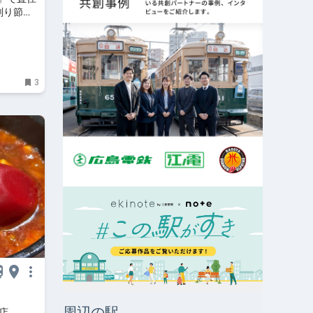
削り節の
3
周辺の駅
橋店