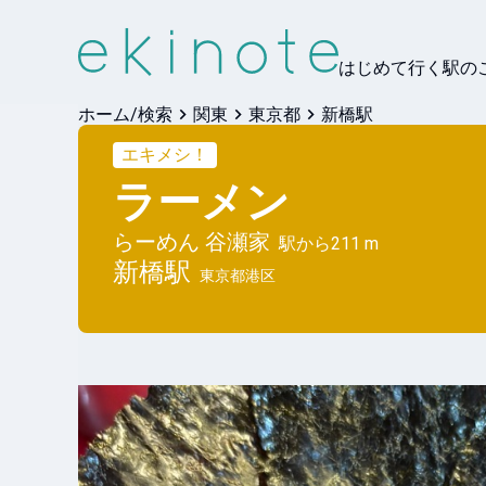
はじめて行く駅の
ホーム/検索
関東
東京都
新橋駅
エキメシ！
ラーメン
らーめん 谷瀬家
駅から
211 m
新橋
駅
東京都港区