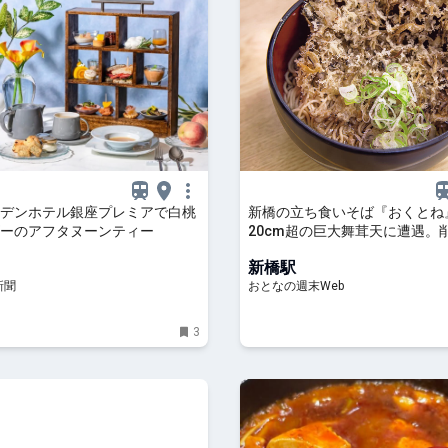
デンホテル銀座プレミアで白桃
新橋の立ち食いそば『おくとね
ーのアフタヌーンティー
20cm超の巨大舞茸天に遭遇。
ツユと絡めたら極楽だった
新橋駅
新聞
おとなの週末Web
3