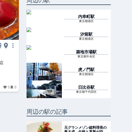
周辺の駅
内幸町
駅
東京都港区
汐留
駅
東京都港区
築地市場
駅
東京都中央区
橋店
虎ノ門
駅
東京都港区
日比谷
駅
3
0
東京都千代田区
周辺の駅の記事
元グランメゾン総料理長の
集大成。伝統と革新が交差