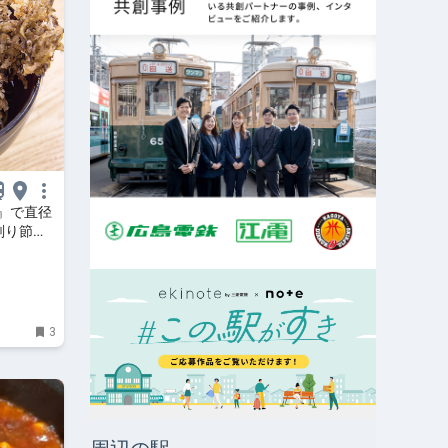
』で直径
削り節の
3