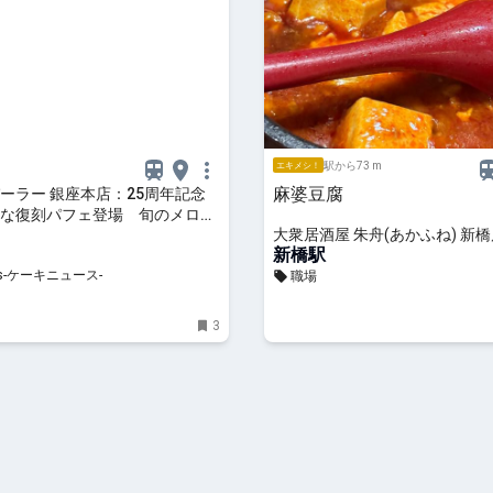
駅から73 m
エキメシ！
麻婆豆腐
ーラー 銀座本店：25周年記念
な復刻パフェ登場 旬のメロン
大衆居酒屋 朱舟(あかふね) 新
んぼ使った6月限定メニューも
新橋駅
ws-ケーキニュース-
職場
3