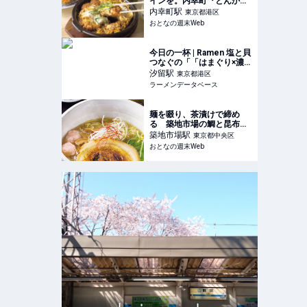
インを。内幸町『とんかつ
大宝 西新橋店』で夜も極上
内幸町
駅
東京都港区
ひとり飲み
おとなの週末Web
今日の一杯 | Ramen 塩と貝
つなぐの「「はまぐり×濃厚
ペースト」塩の魚介らぁめ
汐留
駅
東京都港区
ん（1,380円）」 | ラーメン
ラーメンデータベース
データベース
麺を啜り、茶漬けで締め
る 築地市場の鯛と昆布の
ダシが効いた至極の塩ラー
築地市場
駅
東京都中央区
メンが凄すぎる
おとなの週末Web