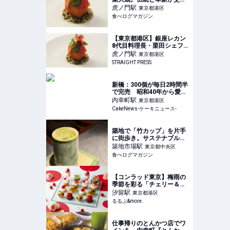
する新たなガストロノミー
虎ノ門
駅
東京都港区
（東京・虎ノ門） | 食べロ
食べログマガジン
グマガジン
【東京都港区】銀座レカン
8代目料理長・栗田シェフ
が手掛けるフレンチLa
虎ノ門
駅
東京都港区
Traditionが虎ノ門にOPEN
STRAIGHT PRESS
新橋：300個が毎日2時間半
で完売 昭和40年から愛さ
れ続ける「バナナケーキ」
内幸町
駅
東京都港区
求めて「田村町 木村屋」を
CakeNews-ケーキニュース-
訪問
築地で「竹カップ」を片手
に街歩き。サステナブルな
本格抹茶スタンド（東京・
築地市場
駅
東京都中央区
築地） | 食べログマガジン
食べログマガジン
【コンラッド東京】梅雨の
季節を彩る「チェリー＆ロ
ーズ アフタヌーンティー
汐留
駅
東京都港区
“ラ・フルール”」｜るるぶ
るるぶ&more.
&more.
仕事帰りのとんかつ店でワ