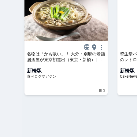
名物は「かも吸い」！ 大分・別府の老舗
資生堂パ
居酒屋が東京初進出（東京・新橋） | 食
のレトロ
べログマガジン
＆さくら
新橋駅
新橋駅
展開へ
食べログマガジン
CakeNe
3