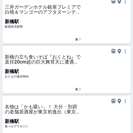
三井ガーデンホテル銀座プレミアで
白桃＆マンゴーのアフタヌーンティ
ー
新橋駅
銀座経済新聞
3
新橋の立ち食いそば『おくとね』で
直径20cm超の巨大舞茸天に遭遇。
削り節のツユと絡めたら極楽だった
新橋駅
おとなの週末Web
3
名物は「かも吸い」！ 大分・別府
の老舗居酒屋が東京初進出（東京・
新橋） | 食べログマガジン
新橋駅
食べログマガジン