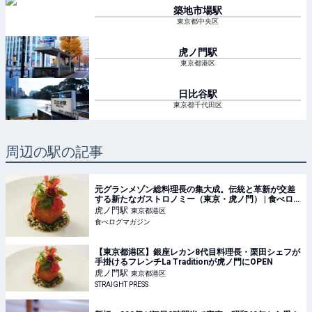
築地市場
駅
東京都中央区
虎ノ門
駅
東京都港区
日比谷
駅
東京都千代田区
周辺の駅の記事
元グランメゾン総料理長の集大成。伝統と革新が交差
する新たなガストロノミー（東京・虎ノ門） | 食べロ
グマガジン
虎ノ門
駅
東京都港区
食べログマガジン
【東京都港区】銀座レカン8代目料理長・栗田シェフが
手掛けるフレンチLa Traditionが虎ノ門にOPEN
虎ノ門
駅
東京都港区
STRAIGHT PRESS