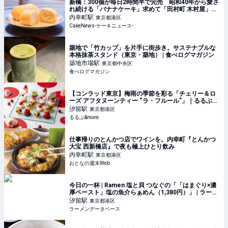
新橋：300個が毎日2時間半で完売 昭和40年から愛さ
れ続ける「バナナケーキ」求めて「田村町 木村屋」を
訪問
内幸町
駅
東京都港区
CakeNews-ケーキニュース-
築地で「竹カップ」を片手に街歩き。サステナブルな
本格抹茶スタンド（東京・築地） | 食べログマガジン
築地市場
駅
東京都中央区
食べログマガジン
【コンラッド東京】梅雨の季節を彩る「チェリー＆ロ
ーズ アフタヌーンティー “ラ・フルール”」｜るるぶ
&more.
汐留
駅
東京都港区
るるぶ&more.
仕事帰りのとんかつ店でワインを。内幸町『とんかつ
大宝 西新橋店』で夜も極上ひとり飲み
内幸町
駅
東京都港区
おとなの週末Web
今日の一杯 | Ramen 塩と貝 つなぐの「「はまぐり×濃
厚ペースト」塩の魚介らぁめん（1,380円）」 | ラーメ
ンデータベース
汐留
駅
東京都港区
ラーメンデータベース