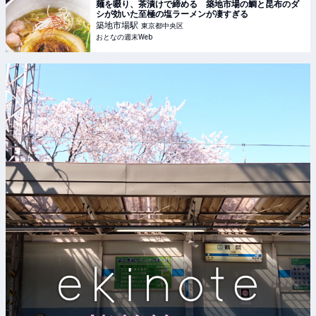
麺を啜り、茶漬けで締める 築地市場の鯛と昆布のダ
シが効いた至極の塩ラーメンが凄すぎる
築地市場
駅
東京都中央区
おとなの週末Web