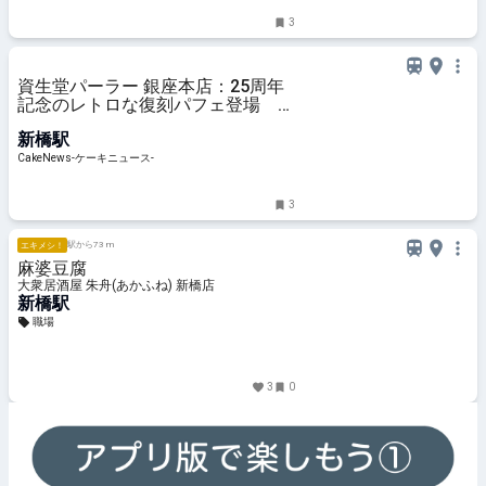
3
資生堂パーラー 銀座本店：25周年
記念のレトロな復刻パフェ登場 旬
のメロン＆さくらんぼ使った6月限
新橋駅
定メニューも展開へ
CakeNews-ケーキニュース-
3
駅から73 m
エキメシ！
麻婆豆腐
大衆居酒屋 朱舟(あかふね) 新橋店
新橋駅
職場
3
0