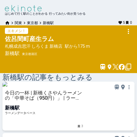
はじめて行く駅のことがわかる 行ってみたい街が見つかる
5
0
関東
東京都
新橋駅
エキメシ！
佐呂間町産生ラム
札幌成吉思汗 しろくま 新橋店
駅から
175 m
新橋
駅
東京都港区
新橋
駅の記事をもっとみる
今日の一杯 | 新橋くさやんラーメン
の「中華そば（950円）」 | ラーメ
ンデータベース
新橋駅
ラーメンデータベース
3