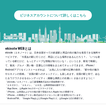
ビジネスアカウントについて詳しくはこちら
ekinote WEBとは
ekinote（エキノート）は、日本全国すべての鉄道駅と周辺の街の魅力を発見できる無料サ
ービスです。「今度あの駅に行くけど、周辺にどんな場所があるんだろう？」「いつも使
っている駅だけど、もっとディープな情報が知りたいな！」というとき、駅名で検索し
て、観光・グルメ・買い物・交通などの情報をまとめてチェックできます。iPhone /
Androidアプリをインストールすれば、「お気に入りの駅や記事の保存」「駅や街の魅力
やエキメシの投稿」「全国の駅へのチェックイン」も楽しめます。全国の駅と街で、あな
たをワクワクさせるセレンディピティ（素敵な偶然との出逢い）がありますように！
「ekinote／エキノート」は三菱電機株式会社の登録商標です。
「エキガタリ」「エキメシ」「エキ活」は商標登録出願中です。
「App Store」はApple Inc.のサービスマークです。
「iPhone」は米国およびその他の国で登録されたApple Inc.の商標です。
「iPhone」の商標はアイホン株式会社のライセンスに基づき使用されています。
「Android
TM
」「Google PlayおよびGoogle Playロゴ」はGoogle LLCの商標です。