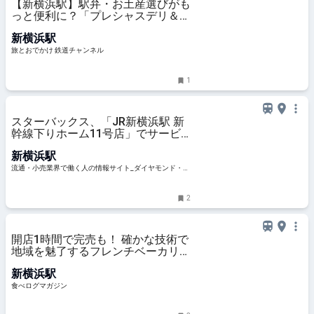
【新横浜駅】駅弁・お土産選びがも
っと便利に？「プレシャスデリ＆ギ
フト新横浜」がオープン 場所や営
新横浜駅
業時間・限定弁当を紹介 | 旅とおで
かけ 鉄道チャンネル
旅とおでかけ 鉄道チャンネル
1
スターバックス、「JR新横浜駅 新
幹線下りホーム11号店」でサービ
ス拡充 | 流通・小売業界で働く人の
新横浜駅
情報サイト_ダイヤモンド・チェー
ンストアオンライン
流通・小売業界で働く人の情報サイト_ダイヤモンド・チ
ェーンストアオンライン
2
開店1時間で完売も！ 確かな技術で
地域を魅了するフレンチベーカリー
（神奈川・新横浜） | 食べログマガ
新横浜駅
ジン
食べログマガジン