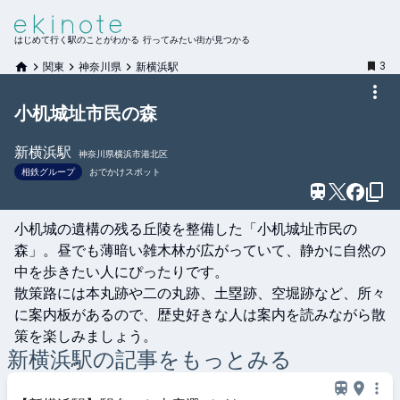
はじめて行く駅のことがわかる 行ってみたい街が見つかる
3
関東
神奈川県
新横浜駅
小机城址市民の森
新横浜
駅
神奈川県横浜市港北区
相鉄グループ
おでかけスポット
小机城の遺構の残る丘陵を整備した「小机城址市民の
森」。昼でも薄暗い雑木林が広がっていて、静かに自然の
中を歩きたい人にぴったりです。

散策路には本丸跡や二の丸跡、土塁跡、空堀跡など、所々
に案内板があるので、歴史好きな人は案内を読みながら散
策を楽しみましょう。
新横浜
駅の記事をもっとみる