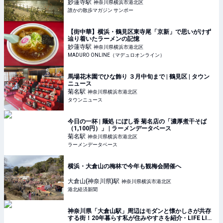
妙蓮寺
駅
神奈川県横浜市港北区
誰かの散歩マガジン サンポー
【街中華】横浜・鶴見区東寺尾「京新」で思いがけず
辿り着いたラーメンの記憶
妙蓮寺
駅
神奈川県横浜市港北区
MADURO ONLINE（マデュロオンライン）
馬場花木園でひな飾り ３月中旬まで | 鶴見区 | タウン
ニュース
菊名
駅
神奈川県横浜市港北区
タウンニュース
今日の一杯 | 麺処 にぼし香 菊名店の「濃厚煮干そば
（1,100円）」 | ラーメンデータベース
菊名
駅
神奈川県横浜市港北区
ラーメンデータベース
横浜・大倉山の梅林で今年も観梅会開催へ
大倉山(神奈川県)
駅
神奈川県横浜市港北区
港北経済新聞
神奈川県「大倉山駅」周辺はモダンと懐かしさが共存
する街！20年暮らす私が住みやすさを紹介 - LIFE LIST