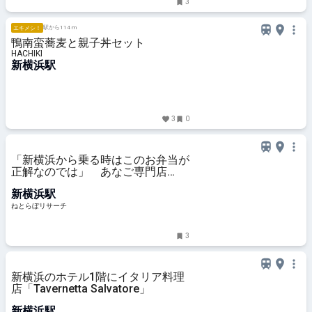
3
駅から114 m
エキメシ！
鴨南蛮蕎麦と親子丼セット
HACHIKI
新横浜駅
3
0
「新横浜から乗る時はこのお弁当が
正解なのでは」 あなご専門店
の“できたて弁当”が大人気「アッツ
新横浜駅
アツのホックホク」「ひっくり返る
くらい美味しかった」（1/3） | グ
ねとらぼリサーチ
ルメ ねとらぼリサーチ
3
新横浜のホテル1階にイタリア料理
店「Tavernetta Salvatore」
新横浜駅