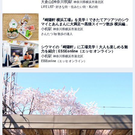
- 好きな街・住みたい街・私の街
大倉山(神奈川県)
駅
神奈川県横浜市港北区
LIFE LIST - 好きな街・住みたい街・私の街
『崎陽軒 横浜工場』を見学！できたてアツアツのシウ
マイとあんまんに大満足〜黒猫スイーツ散歩 横浜編
⑧〜｜さんたつ by 散歩の達人
小机
駅
神奈川県横浜市港北区
さんたつ by 散歩の達人
シウマイの「崎陽軒」に工場見学！大人も楽しめる魅
力を紹介 | ESSEonline（エッセ オンライン）
小机
駅
神奈川県横浜市港北区
ESSEonline（エッセ オンライン）