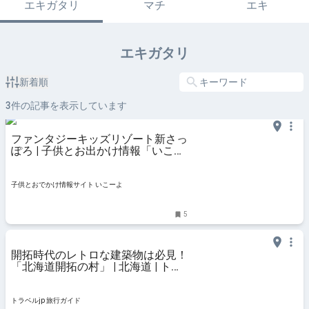
エキガタリ
マチ
エキ
エキガタリ
新着順
3
件の記事を表示しています
ファンタジーキッズリゾート新さっ
ぽろ | 子供とお出かけ情報「いこー
よ」
子供とおでかけ情報サイト いこーよ
5
開拓時代のレトロな建築物は必見！
「北海道開拓の村」 | 北海道 | トラ
ベルjp 旅行ガイド
トラベルjp 旅行ガイド