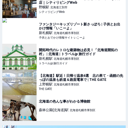
店｜シティリビングWeb
野幌
駅
北海道江別市
シティリビングWeb
ファンタジーキッズリゾート新さっぽろ | 子供とお出
かけ情報「いこーよ」
新札幌
駅
北海道札幌市厚別区
子供とおでかけ情報サイト いこーよ
開拓時代のレトロな建築物は必見！「北海道開拓の
村」 | 北海道 | トラベルjp 旅行ガイド
新札幌
駅
北海道札幌市厚別区
トラベルjp 旅行ガイド
【北海道】駅近！日帰り温泉6選 北の果て・函館の先
っぽの温泉も鉄道＆路面電車で | THE GATE
上野幌
駅
北海道札幌市厚別区
THE GATE
北海道の色んな事がわかる博物館
森林公園(北海道)
駅
北海道札幌市厚別区