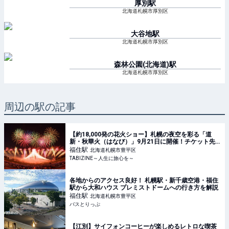
厚別
駅
北海道札幌市厚別区
大谷地
駅
北海道札幌市厚別区
森林公園(北海道)
駅
北海道札幌市厚別区
周辺の駅の記事
【約18,000発の花火ショー】札幌の夜空を彩る「道
新・秋華火（はなび）」9月21日に開催！チケット先
行販売中 | TABIZINE～人生に旅心を～
福住
駅
北海道札幌市豊平区
TABIZINE～人生に旅心を～
各地からのアクセス良好！ 札幌駅・新千歳空港・福住
駅から大和ハウス プレミストドームへの行き方を解説
福住
駅
北海道札幌市豊平区
バスとりっぷ
【江別】サイフォンコーヒーが楽しめるレトロな喫茶