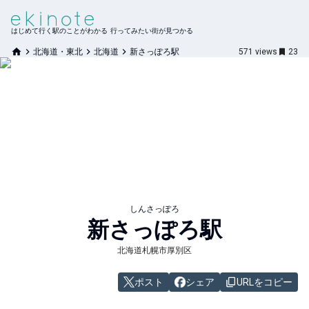
はじめて行く駅のことがわかる 行ってみたい街が見つかる
北海道・東北
北海道
新さっぽろ駅
571
views
23
しんさっぽろ
新さっぽろ
駅
北海道札幌市厚別区
ポスト
シェア
URLをコピー