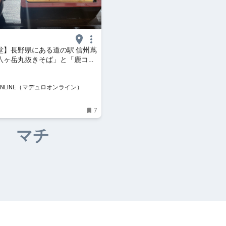
堂】長野県にある道の駅 信州蔦
八ヶ岳丸抜きそば」と「鹿コロ
楽しむ
 ONLINE（マデュロオンライン）
7
マチ