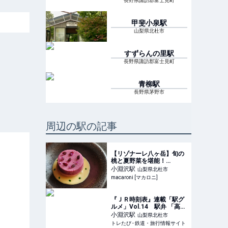
長野県諏訪郡富士見町
甲斐小泉
駅
山梨県北杜市
すずらんの里
駅
長野県諏訪郡富士見町
青柳
駅
長野県茅野市
周辺の駅の記事
【リゾナーレ八ヶ岳】旬の
桃と夏野菜を堪能！
「OTTO SETTE」で夏限定
小淵沢
駅
山梨県北杜市
ディナーコースが登場 -
macaroni [マカロニ]
macaroni
『ＪＲ時刻表』連載「駅グ
ルメ」Vol.14 駅弁 「高原
野菜とカツの弁当」 | トレ
小淵沢
駅
山梨県北杜市
たび - 鉄道・旅行情報サイ
トレたび - 鉄道・旅行情報サイト