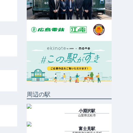
周辺の駅
小淵沢
駅
山梨県北杜市
富士見
駅