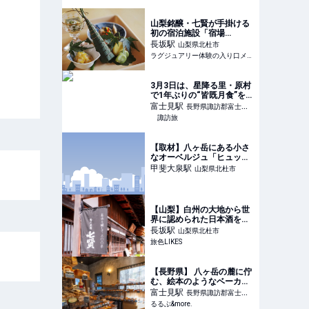
ト
山梨銘醸・七賢が手掛ける
初の宿泊施設「宿場
esoto」が開業！五感を満
長坂
駅
山梨県北杜市
たす美食や体験、アメニテ
ラグジュアリー体験の入り口メディア
ィまで
3月3日は、星降る里・原村
で1年ぶりの“皆既月食”を眺
めよう！ 八ヶ岳自然文化
富士見
駅
長野県諏訪郡富士見
園にて「星空観察会」開催
諏訪旅
町
【取材】八ヶ岳にある小さ
なオーベルジュ「ヒュッ
テ・エミール」で、美食や
甲斐大泉
駅
山梨県北杜市
インテリアを楽しむ上質な
ひととき | 一休コンシェル
ジュ
【山梨】白州の大地から世
界に認められた日本酒を生
み出す七賢酒蔵｜旅色
長坂
駅
山梨県北杜市
LIKES
旅色LIKES
【長野県】 八ヶ岳の麓に佇
む、絵本のようなベーカリ
ー。薪窯食パンをはじめ、
富士見
駅
長野県諏訪郡富士見
種類豊富なパンに心躍る｜
るるぶ&more.
町