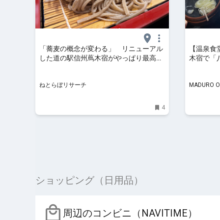
「蕎麦の概念が変わる」 リニューアル
【温泉食
した道の駅信州蔦木宿がやっぱり最高
木宿で「
「打ちたて蕎麦の喉越しに涙」「露天風
ッケ」を
呂の開放感が宇宙レベル」（1/4） | 長野
ねとらぼリサーチ
MADURO
県 ねとらぼリサーチ
4
ショッピング（日用品）
周辺のコンビニ（NAVITIME）