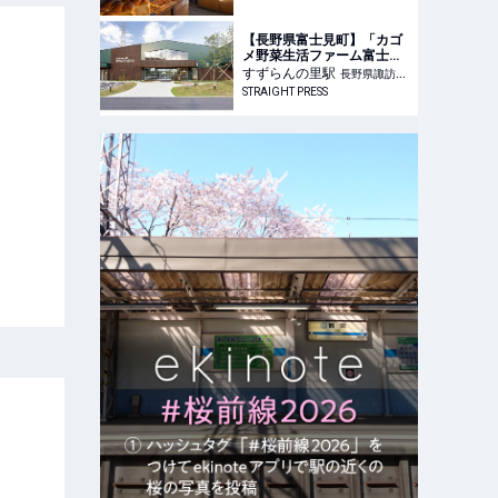
るるぶ&more.
【長野県富士見町】「カゴ
メ野菜生活ファーム富士
見」新シーズン開始！工場
すずらんの里
駅
長野県諏訪郡
見学とレストランの予約受
STRAIGHT PRESS
富士見町
付中