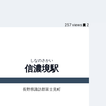
257
views
2
しなのさかい
信濃境
駅
長野県諏訪郡富士見町