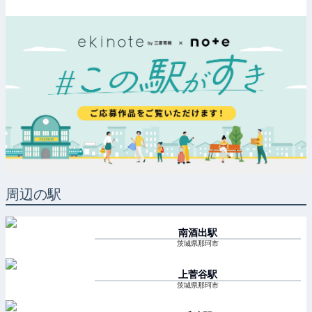
周辺の駅
南酒出
駅
茨城県那珂市
上菅谷
駅
茨城県那珂市