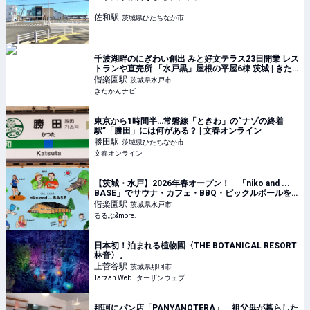
佐和
駅
茨城県ひたちなか市
千波湖畔のにぎわい創出 みと好文テラス23日開業 レス
トランや直売所 「水戸黒」屋根の平屋6棟 茨城 | きた
かんナビ
偕楽園
駅
茨城県水戸市
きたかんナビ
東京から1時間半…常磐線「ときわ」の“ナゾの終着
駅”「勝田」には何がある？ | 文春オンライン
勝田
駅
茨城県ひたちなか市
文春オンライン
【茨城・水戸】2026年春オープン！ 「niko and ...
BASE」でサウナ・カフェ・BBQ・ピックルボールを
楽しもう｜るるぶ&more.
偕楽園
駅
茨城県水戸市
るるぶ&more.
日本初！泊まれる植物園〈THE BOTANICAL RESORT
林音〉。
上菅谷
駅
茨城県那珂市
Tarzan Web | ターザンウェブ
那珂にパン店「PANYANOTERA」 祖父母が暮らした