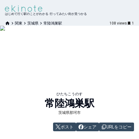
はじめて行く駅のことがわかる 行ってみたい街が見つかる
関東
茨城県
常陸鴻巣駅
108
views
1
ひたちこうのす
常陸鴻巣
駅
茨城県那珂市
ポスト
シェア
URLをコピー