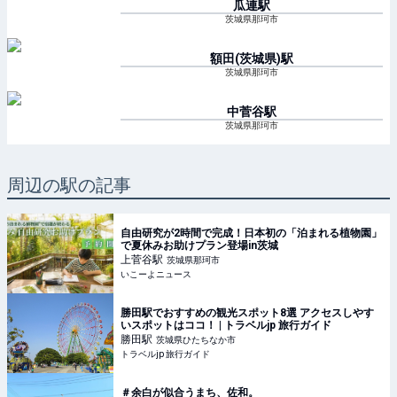
瓜連
駅
茨城県那珂市
額田(茨城県)
駅
茨城県那珂市
中菅谷
駅
茨城県那珂市
周辺の駅の記事
自由研究が2時間で完成！日本初の「泊まれる植物園」
で夏休みお助けプラン登場in茨城
上菅谷
駅
茨城県那珂市
いこーよニュース
勝田駅でおすすめの観光スポット8選 アクセスしやす
いスポットはココ！ | トラベルjp 旅行ガイド
勝田
駅
茨城県ひたちなか市
トラベルjp 旅行ガイド
＃余白が似合うまち、佐和。