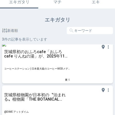
エキガタリ
マチ
エキ
エキガタリ
新着順
3
件の記事を表示しています
茨城県初のおふろcafe「おふろ
cafe りんねの湯」が、2025年11月
29日THE BOTANICAL RESORT 林音
内にグランドオープンします！ | コ
ーヒーステーション
コーヒーステーション | 日本最大級のコーヒーWEBメデ
ィア
6
茨城県植物園が日本初の〝泊まれ
る〟植物園「THE BOTANICAL
RESORT 林音」としてリニューアル
オープン｜@DIME アットダイム
@DIME アットダイム