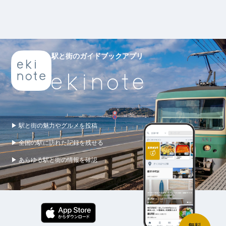
駅と街のガイドブックアプリ
▶ 駅と街の魅力やグルメを投稿
▶ 全国の駅に訪れた記録を残せる
▶ あらゆる駅と街の情報を確認