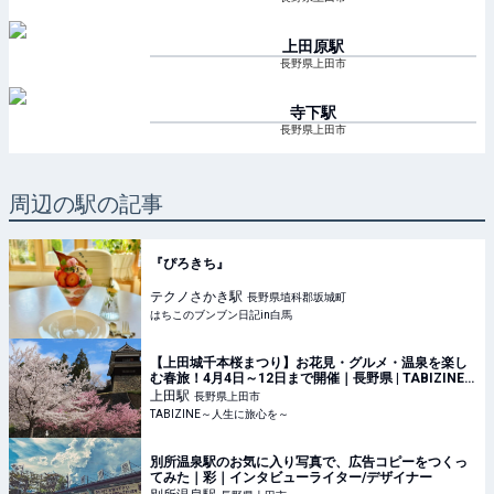
上田原
駅
長野県上田市
寺下
駅
長野県上田市
周辺の駅の記事
『ぴろきち』
テクノさかき
駅
長野県埴科郡坂城町
はちこのブンブン日記in白馬
【上田城千本桜まつり】お花見・グルメ・温泉を楽し
む春旅！4月4日～12日まで開催｜長野県 | TABIZINE
～人生に旅心を～
上田
駅
長野県上田市
TABIZINE～人生に旅心を～
別所温泉駅のお気に入り写真で、広告コピーをつくっ
てみた｜彩｜インタビューライター/デザイナー