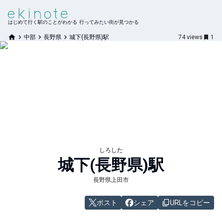
はじめて行く駅のことがわかる 行ってみたい街が見つかる
中部
長野県
城下(長野県)駅
74
views
1
しろした
城下(長野県)
駅
長野県上田市
ポスト
シェア
URLをコピー