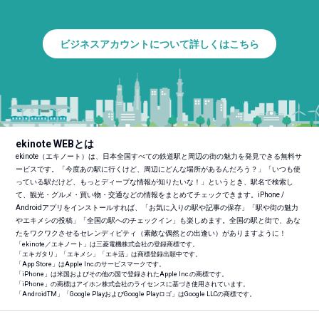
ビジネスアカウントについて詳しくはこちら
ekinote WEBとは
ekinote（エキノート）は、日本全国すべての鉄道駅と周辺の街の魅力を発見できる無料サ
ービスです。「今度あの駅に行くけど、周辺にどんな場所があるんだろう？」「いつも使
っている駅だけど、もっとディープな情報が知りたいな！」というとき、駅名で検索し
て、観光・グルメ・買い物・交通などの情報をまとめてチェックできます。iPhone /
Androidアプリをインストールすれば、「お気に入りの駅や記事の保存」「駅や街の魅力
やエキメシの投稿」「全国の駅へのチェックイン」も楽しめます。全国の駅と街で、あな
たをワクワクさせるセレンディピティ（素敵な偶然との出逢い）がありますように！
「ekinote／エキノート」は三菱電機株式会社の登録商標です。
「エキガタリ」「エキメシ」「エキ活」は商標登録出願中です。
「App Store」はApple Inc.のサービスマークです。
「iPhone」は米国およびその他の国で登録されたApple Inc.の商標です。
「iPhone」の商標はアイホン株式会社のライセンスに基づき使用されています。
「Android
TM
」「Google PlayおよびGoogle Playロゴ」はGoogle LLCの商標です。