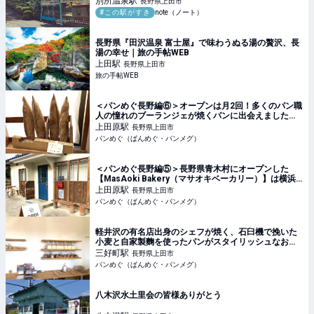
別所温泉
駅
長野県上田市
#この駅がすき
note（ノート）
長野県『田沢温泉 富士屋』で味わうぬる湯の贅沢、長
湯の幸せ｜旅の手帖WEB
上田
駅
長野県上田市
旅の手帖WEB
＜パンめぐ長野編⑥＞オープンは月2回！多くのパン職
人の憧れのブーランジェが焼くパンに出会えました！
【木村製パン】（長野県・上田市）
上田原
駅
長野県上田市
パンめぐ（ぱんめぐ・パンメグ）
＜パンめぐ長野編⑤＞長野県青木村にオープンした
【MasAoki Bakery（マサオキベーカリー）】は横浜
のあの名店の創業者が移住して開いたお店だった！
上田原
駅
長野県上田市
（長野県・小県郡）
パンめぐ（ぱんめぐ・パンメグ）
軽井沢の有名店出身のシェフが焼く、石臼機で挽いた
小麦と自家製麴を使ったパンがスタイリッシュなお店
に並ぶ【elnice(エルニス)】（長野県・上田市）
三好町
駅
長野県上田市
パンめぐ（ぱんめぐ・パンメグ）
八木沢水土里会の皆様ありがとう