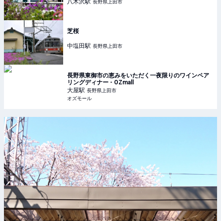
八木沢
駅
長野県上田市
芝桜
中塩田
駅
長野県上田市
長野県東御市の恵みをいただく一夜限りのワインペア
リングディナー - OZmall
大屋
駅
長野県上田市
オズモール