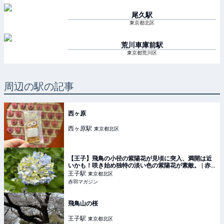
尾久
駅
東京都北区
荒川車庫前
駅
東京都荒川区
周辺の駅の記事
西ヶ原
西ヶ原
駅
東京都北区
【王子】飛鳥の小径の紫陽花が見頃に突入、満開は近
いかも！咲き始め独特の淡い色の紫陽花が素敵。 | 赤
羽マガジン
王子
駅
東京都北区
赤羽マガジン
飛鳥山の桜
王子
駅
東京都北区