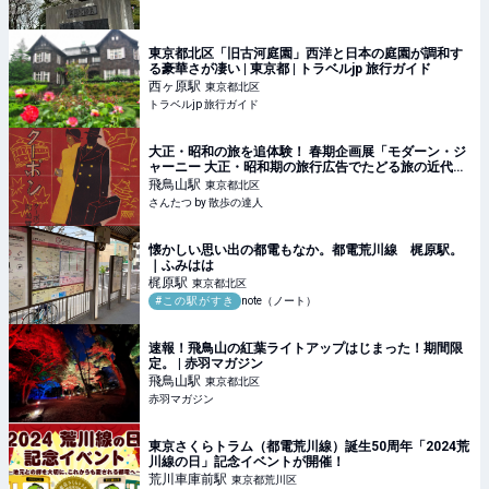
東京都北区「旧古河庭園」西洋と日本の庭園が調和す
る豪華さが凄い | 東京都 | トラベルjp 旅行ガイド
西ヶ原
駅
東京都北区
トラベルjp 旅行ガイド
大正・昭和の旅を追体験！ 春期企画展「モダーン・ジ
ャーニー 大正・昭和期の旅行広告でたどる旅の近代
史」が3月20日～5月17日、王子『北区飛鳥山博物館』
飛鳥山
駅
東京都北区
で開催｜さんたつ by 散歩の達人
さんたつ by 散歩の達人
懐かしい思い出の都電もなか。都電荒川線 梶原駅。
｜ふみはは
梶原
駅
東京都北区
#この駅がすき
note（ノート）
速報！飛鳥山の紅葉ライトアップはじまった！期間限
定。 | 赤羽マガジン
飛鳥山
駅
東京都北区
赤羽マガジン
東京さくらトラム（都電荒川線）誕生50周年「2024荒
川線の日」記念イベントが開催！
荒川車庫前
駅
東京都荒川区