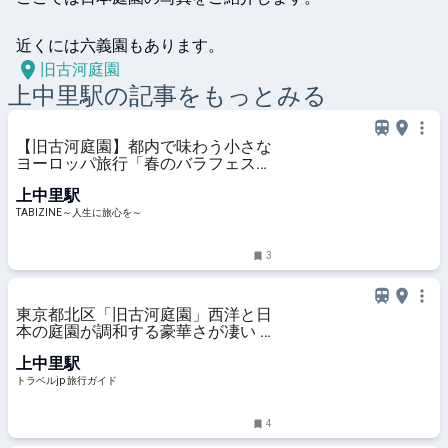
近くには六義園もあります。
旧古河庭園
上中里
駅の記事をもっとみる
【旧古河庭園】都内で味わう小さな
ヨーロッパ旅行「春のバラフェステ
ィバル」現地ルポ | TABIZINE～人生
上中里駅
に旅心を～
TABIZINE～人生に旅心を～
3
東京都北区「旧古河庭園」西洋と日
本の庭園が調和する豪華さが凄い |
東京都 | トラベルjp 旅行ガイド
上中里駅
トラベルjp 旅行ガイド
4