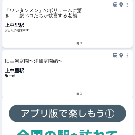
「ワンタンメン」のボリュームに驚
き！ 腹ペコたちが歓喜する老舗の
町中華 - おとなの週末Web
上中里駅
おとなの週末Web
9
旧古河庭園〜洋風庭園編〜
上中里駅
一般
3