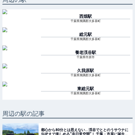
西畑
駅
千葉県夷隅郡大多喜町
総元
駅
千葉県夷隅郡大多喜町
養老渓谷
駅
千葉県市原市
久我原
駅
千葉県夷隅郡大多喜町
東総元
駅
千葉県夷隅郡大多喜町
周辺の駅の記事
都心から80分とは思えない… 渓谷でととのうサウナに
SUPまで楽しめる“非日常空間”！ 千葉・市原に誕生し