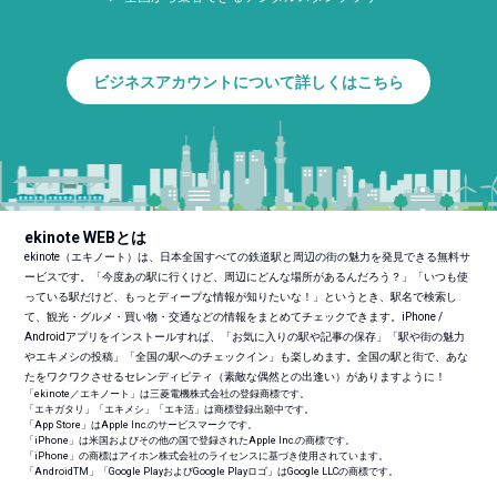
ビジネスアカウントについて詳しくはこちら
ekinote WEBとは
ekinote（エキノート）は、日本全国すべての鉄道駅と周辺の街の魅力を発見できる無料サ
ービスです。「今度あの駅に行くけど、周辺にどんな場所があるんだろう？」「いつも使
っている駅だけど、もっとディープな情報が知りたいな！」というとき、駅名で検索し
て、観光・グルメ・買い物・交通などの情報をまとめてチェックできます。iPhone /
Androidアプリをインストールすれば、「お気に入りの駅や記事の保存」「駅や街の魅力
やエキメシの投稿」「全国の駅へのチェックイン」も楽しめます。全国の駅と街で、あな
たをワクワクさせるセレンディピティ（素敵な偶然との出逢い）がありますように！
「ekinote／エキノート」は三菱電機株式会社の登録商標です。
「エキガタリ」「エキメシ」「エキ活」は商標登録出願中です。
「App Store」はApple Inc.のサービスマークです。
「iPhone」は米国およびその他の国で登録されたApple Inc.の商標です。
「iPhone」の商標はアイホン株式会社のライセンスに基づき使用されています。
「Android
TM
」「Google PlayおよびGoogle Playロゴ」はGoogle LLCの商標です。