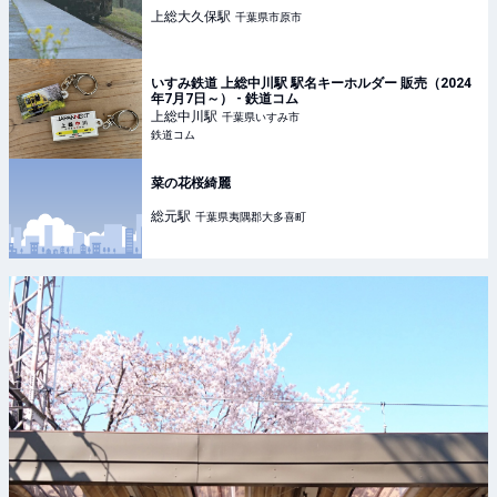
上総大久保
駅
千葉県市原市
いすみ鉄道 上総中川駅 駅名キーホルダー 販売（2024
年7月7日～） - 鉄道コム
上総中川
駅
千葉県いすみ市
鉄道コム
菜の花桜綺麗
総元
駅
千葉県夷隅郡大多喜町