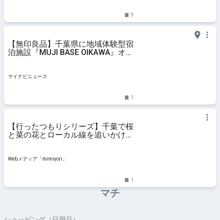
9
【無印良品】千葉県に地域体験型宿
泊施設『MUJI BASE OIKAWA』オー
プン - 「へー、楽しそうだなぁ」
「地域の活性化に繋げて欲しい」と
話題
マイナビニュース
1
【行ったつもりシリーズ】千葉で桜
と菜の花とローカル線を追いかける
サイクリング（2）上総中野駅～城
見ヶ丘駅 - Webメディア
「mimiyori」
Webメディア「mimiyori」
1
マチ
ショッピング（日用品）