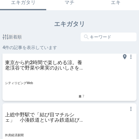
エキガタリ
マチ
エキ
エキガタリ
新着順
4
件の記事を表示しています
東京から約2時間で楽しめる涼。養
老渓谷で野菜や果実のおいしさをそ
のまま詰め込んだ「山里のジェラテ
リア 山猫」｜シティリビングWeb
シティリビングWeb
7
上総中野駅で「結び目マチルシ
ェ」 小湊鉄道といすみ鉄道結び地
域盛り上げ
外房経済新聞