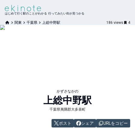
はじめて行く駅のことがわかる 行ってみたい街が見つかる
関東
千葉県
上総中野駅
186
views
4
かずさなかの
上総中野
駅
千葉県夷隅郡大多喜町
ポスト
シェア
URLをコピー