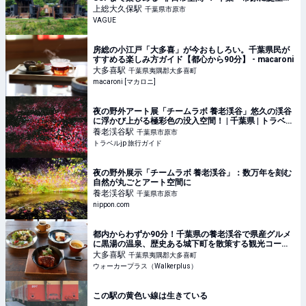
た至れり尽くせりの「一棟貸しヴィラ」とは |
上総大久保
駅
千葉県市原市
VAGUE(ヴァーグ)
VAGUE
房総の小江戸「大多喜」が今おもしろい。千葉県民が
すすめる楽しみ方ガイド【都心から90分】 - macaroni
大多喜
駅
千葉県夷隅郡大多喜町
macaroni [マカロニ]
夜の野外アート展「チームラボ 養老渓谷」悠久の渓谷
に浮かび上がる極彩色の没入空間！ | 千葉県 | トラベル
jp 旅行ガイド
養老渓谷
駅
千葉県市原市
トラベルjp 旅行ガイド
夜の野外展示「チームラボ 養老渓谷」：数万年を刻む
自然が丸ごとアート空間に
養老渓谷
駅
千葉県市原市
nippon.com
都内からわずか90分！千葉県の養老渓谷で県産グルメ
に黒湯の温泉、歴史ある城下町を散策する観光コース
｜ウォーカープラス
大多喜
駅
千葉県夷隅郡大多喜町
ウォーカープラス（Walkerplus）
この駅の黄色い線は生きている