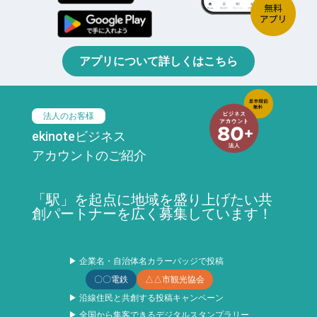
アプリについて詳しくはこちら
法人のお客様
ekinoteビジネス
アカウントのご紹介
「駅」を起点に地域を盛り上げたい共
創パートナーを広く募集しています！
▶ 企業名・自治体名カラーバッジで投稿
〇〇電鉄
△△市観光協会
▶ 沿線住民と共創する投稿キャンペーン
▶ 全国から集客できるデジタルスタンプラリー