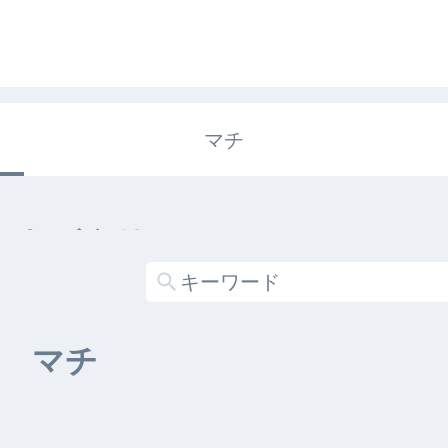
マチ
エキガタリ
する記事がありません
マチ