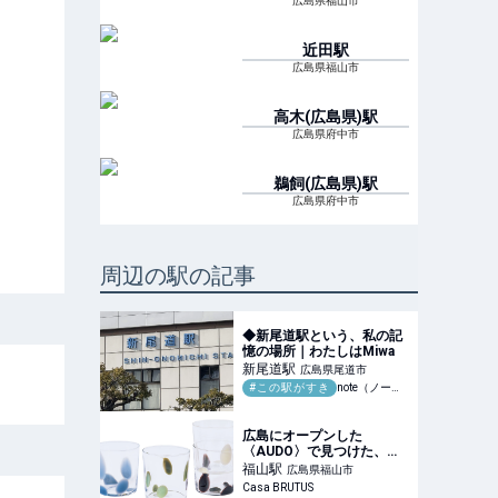
広島県福山市
近田
駅
広島県福山市
高木(広島県)
駅
広島県府中市
鵜飼(広島県)
駅
広島県府中市
周辺の駅の記事
◆新尾道駅という、私の記
憶の場所｜わたしはMiwa
新尾道
駅
広島県尾道市
#この駅がすき
note（ノート）
広島にオープンした
〈AUDO〉で見つけた、台
湾×スウェーデンによるガラ
福山
駅
広島県福山市
スコレクション。
Casa BRUTUS