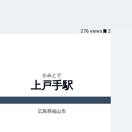
276
views
2
かみとで
上戸手
駅
広島県福山市