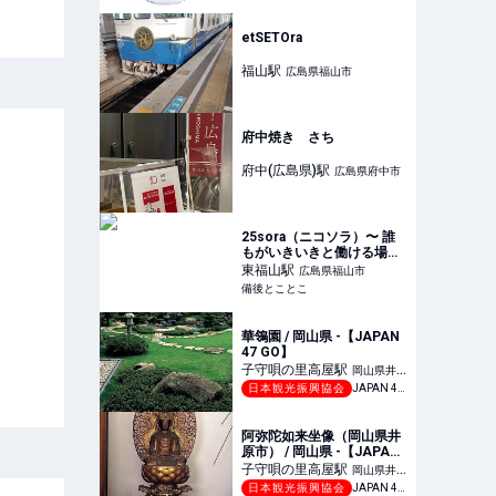
etSETOra
福山
駅
広島県福山市
府中焼き さち
府中(広島県)
駅
広島県府中市
25sora（ニコソラ）〜 誰
もがいきいきと働ける場所
を目指すソフトクリーム屋
東福山
駅
広島県福山市
- 備後とことこ
備後とことこ
華鴒園 / 岡山県 -【JAPAN
47 GO】
子守唄の里高屋
駅
岡山県井原
日本観光振興協会
JAPAN 47 GO
市
阿弥陀如来坐像（岡山県井
原市） / 岡山県 -【JAPAN
47 GO】
子守唄の里高屋
駅
岡山県井原
日本観光振興協会
JAPAN 47 GO
市