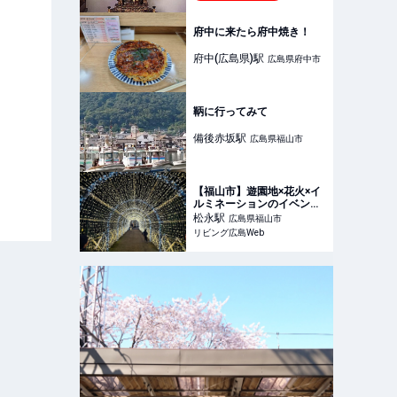
府中に来たら府中焼き！
府中(広島県)
駅
広島県府中市
鞆に行ってみて
備後赤坂
駅
広島県福山市
【福山市】遊園地×花火×イ
ルミネーションのイベント
に参加「みろくの里」
松永
駅
広島県福山市
リビング広島Web