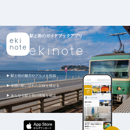
駅と街のガイドブックアプリ
▶ 駅と街の魅力やグルメを投稿
▶ 全国の駅に訪れた記録を残せる
▶ あらゆる駅と街の情報を確認