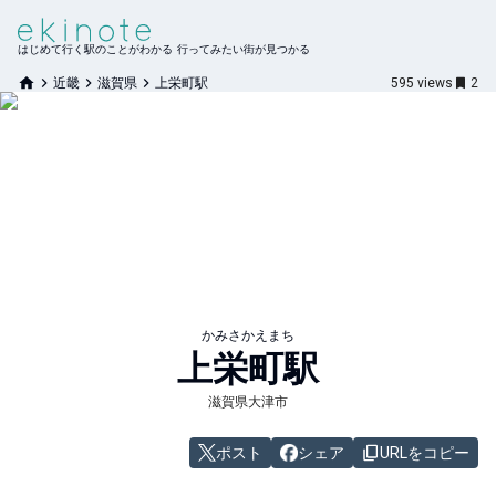
はじめて行く駅のことがわかる 行ってみたい街が見つかる
近畿
滋賀県
上栄町駅
595
views
2
かみさかえまち
上栄町
駅
滋賀県大津市
ポスト
シェア
URLをコピー