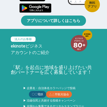
アプリについて詳しくはこちら
法人のお客様
ekinoteビジネス
アカウントのご紹介
「駅」を起点に地域を盛り上げたい共
創パートナーを広く募集しています！
▶ 企業名・自治体名カラーバッジで投稿
〇〇電鉄
△△市観光協会
▶ 沿線住民と共創する投稿キャンペーン
▶ 全国から集客できるデジタルスタンプラリー