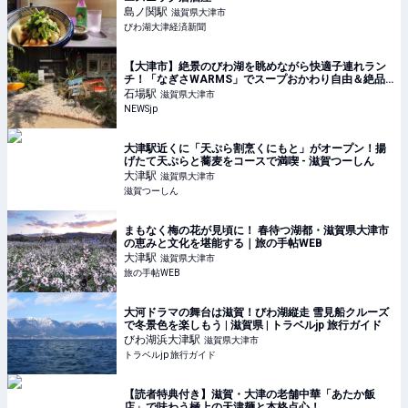
島ノ関
駅
滋賀県大津市
びわ湖大津経済新聞
【大津市】絶景のびわ湖を眺めながら快適子連れラン
チ！「なぎさWARMS」でスープおかわり自由＆絶品
スイーツまで満喫しました♪ | NEWSjp
石場
駅
滋賀県大津市
NEWSjp
大津駅近くに「天ぷら割烹くにもと」がオープン！揚
げたて天ぷらと蕎麦をコースで満喫 - 滋賀つーしん
大津
駅
滋賀県大津市
滋賀つーしん
まもなく梅の花が見頃に！ 春待つ湖都・滋賀県大津市
の恵みと文化を堪能する｜旅の手帖WEB
大津
駅
滋賀県大津市
旅の手帖WEB
大河ドラマの舞台は滋賀！びわ湖縦走 雪見船クルーズ
で冬景色を楽しもう | 滋賀県 | トラベルjp 旅行ガイド
びわ湖浜大津
駅
滋賀県大津市
トラベルjp 旅行ガイド
【読者特典付き】滋賀・大津の老舗中華「あたか飯
店」で味わう極上の天津麺と本格点心！