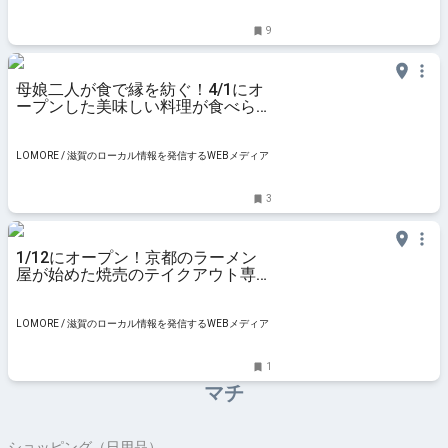
ュースサイト
スサイト
9
母娘二人が食で縁を紡ぐ！4/1にオ
ープンした美味しい料理が食べられ
る『紡衣』 / 大津市長等
LOMORE / 滋賀のローカル情報を発信するWEBメディア
3
1/12にオープン！京都のラーメン
屋が始めた焼売のテイクアウト専門
店『楠焼売』 / 大津市長等
LOMORE / 滋賀のローカル情報を発信するWEBメディア
1
マチ
ショッピング（日用品）