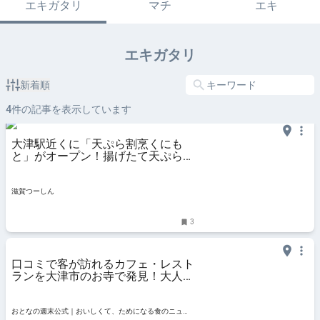
エキガタリ
マチ
エキ
エキガタリ
新着順
4
件の記事を表示しています
大津駅近くに「天ぷら割烹くにも
と」がオープン！揚げたて天ぷらと
蕎麦をコースで満喫 - 滋賀つーしん
滋賀つーしん
3
口コミで客が訪れるカフェ・レスト
ランを大津市のお寺で発見！大人気
のキャラメルシフォンケーキはビタ
ーな大人のケーキ - おとなの週末公
式｜おいしくて、ためになる食のニ
おとなの週末公式｜おいしくて、ためになる食のニュー