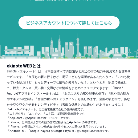
ビジネスアカウントについて詳しくはこちら
ekinote WEBとは
ekinote（エキノート）は、日本全国すべての鉄道駅と周辺の街の魅力を発見できる無料サ
ービスです。「今度あの駅に行くけど、周辺にどんな場所があるんだろう？」「いつも使
っている駅だけど、もっとディープな情報が知りたいな！」というとき、駅名で検索し
て、観光・グルメ・買い物・交通などの情報をまとめてチェックできます。iPhone /
Androidアプリをインストールすれば、「お気に入りの駅や記事の保存」「駅や街の魅力
やエキメシの投稿」「全国の駅へのチェックイン」も楽しめます。全国の駅と街で、あな
たをワクワクさせるセレンディピティ（素敵な偶然との出逢い）がありますように！
「ekinote／エキノート」は三菱電機株式会社の登録商標です。
「エキガタリ」「エキメシ」「エキ活」は商標登録出願中です。
「App Store」はApple Inc.のサービスマークです。
「iPhone」は米国およびその他の国で登録されたApple Inc.の商標です。
「iPhone」の商標はアイホン株式会社のライセンスに基づき使用されています。
「Android
TM
」「Google PlayおよびGoogle Playロゴ」はGoogle LLCの商標です。