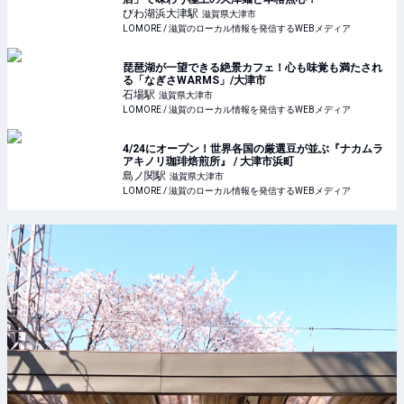
びわ湖浜大津
駅
滋賀県大津市
LOMORE / 滋賀のローカル情報を発信するWEBメディア
琵琶湖が一望できる絶景カフェ！心も味覚も満たされ
る「なぎさWARMS」/大津市
石場
駅
滋賀県大津市
LOMORE / 滋賀のローカル情報を発信するWEBメディア
4/24にオープン！世界各国の厳選豆が並ぶ『ナカムラ
アキノリ珈琲焙煎所』 / 大津市浜町
島ノ関
駅
滋賀県大津市
LOMORE / 滋賀のローカル情報を発信するWEBメディア