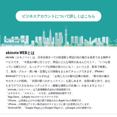
ビジネスアカウントについて詳しくはこちら
ekinote WEBとは
ekinote（エキノート）は、日本全国すべての鉄道駅と周辺の街の魅力を発見できる無料サ
ービスです。「今度あの駅に行くけど、周辺にどんな場所があるんだろう？」「いつも使
っている駅だけど、もっとディープな情報が知りたいな！」というとき、駅名で検索し
て、観光・グルメ・買い物・交通などの情報をまとめてチェックできます。iPhone /
Androidアプリをインストールすれば、「お気に入りの駅や記事の保存」「駅や街の魅力
やエキメシの投稿」「全国の駅へのチェックイン」も楽しめます。全国の駅と街で、あな
たをワクワクさせるセレンディピティ（素敵な偶然との出逢い）がありますように！
「ekinote／エキノート」は三菱電機株式会社の登録商標です。
「エキガタリ」「エキメシ」「エキ活」は商標登録出願中です。
「App Store」はApple Inc.のサービスマークです。
「iPhone」は米国およびその他の国で登録されたApple Inc.の商標です。
「iPhone」の商標はアイホン株式会社のライセンスに基づき使用されています。
「Android
TM
」「Google PlayおよびGoogle Playロゴ」はGoogle LLCの商標です。