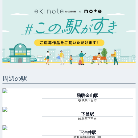
周辺の駅
飛騨金山
駅
岐阜県下呂市
下呂
駅
岐阜県下呂市
下油井
駅
岐阜県加茂郡白川町