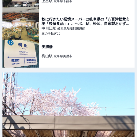
上呂
駅
岐阜県下呂市
秋に行きたい辺境スーパーは岐阜県の『八百津松茸市
場「後藤食品」』。ヘボ、鮎、松茸、自家製おかずを
忘れずに｜旅の手帖WEB
中川辺
駅
岐阜県加茂郡川辺町
旅の手帖WEB
美濃橋
梅山
駅
岐阜県美濃市