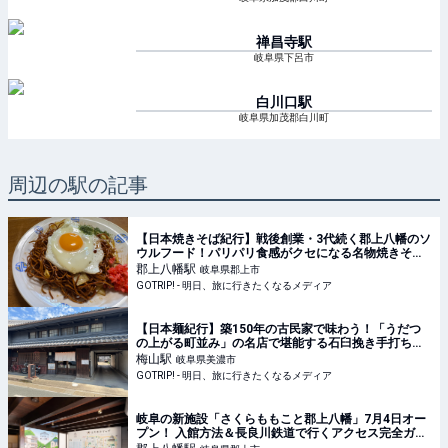
禅昌寺
駅
岐阜県下呂市
白川口
駅
岐阜県加茂郡白川町
周辺の駅の記事
【日本焼きそば紀行】戦後創業・3代続く郡上八幡のソ
ウルフード！パリパリ食感がクセになる名物焼きそば
とは？ / 岐阜県郡上市八幡町の「かたぎり」 -
郡上八幡
駅
岐阜県郡上市
GOTRIP!
GOTRIP! - 明日、旅に行きたくなるメディア
【日本麺紀行】築150年の古民家で味わう！「うだつ
の上がる町並み」の名店で堪能する石臼挽き手打ち蕎
麦とは？ / 岐阜県美濃市の「そば切り まる伍」 -
梅山
駅
岐阜県美濃市
GOTRIP!
GOTRIP! - 明日、旅に行きたくなるメディア
岐阜の新施設「さくらももこと郡上八幡」7月4日オー
プン！ 入館方法＆長良川鉄道で行くアクセス完全ガイ
ド（6/27事前予約開始） | 旅とおでかけ 鉄道チャンネ