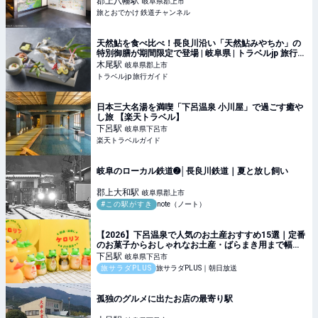
郡上八幡
駅
岐阜県郡上市
ル
旅とおでかけ 鉄道チャンネル
天然鮎を食べ比べ！長良川沿い「天然鮎みやちか」の
特別御膳が期間限定で登場 | 岐阜県 | トラベルjp 旅行ガ
イド
木尾
駅
岐阜県郡上市
トラベルjp 旅行ガイド
日本三大名湯を満喫「下呂温泉 小川屋」で過ごす癒や
し旅 【楽天トラベル】
下呂
駅
岐阜県下呂市
楽天トラベルガイド
岐阜のローカル鉄道➋│長良川鉄道｜夏と放し飼い
郡上大和
駅
岐阜県郡上市
#この駅がすき
note（ノート）
【2026】下呂温泉で人気のお土産おすすめ15選｜定番
のお菓子からおしゃれなお土産・ばらまき用まで幅広
く紹介
下呂
駅
岐阜県下呂市
旅サラダPLUS
旅サラダPLUS｜朝日放送
孤独のグルメに出たお店の最寄り駅