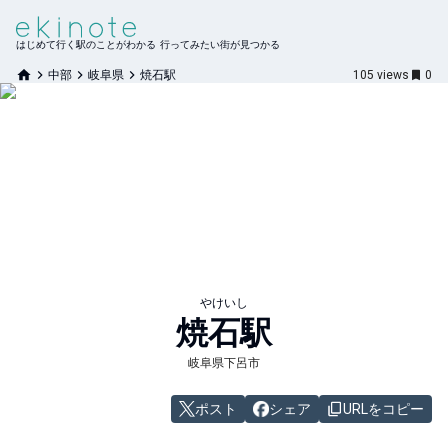
はじめて行く駅のことがわかる 行ってみたい街が見つかる
中部
岐阜県
焼石駅
105
views
0
やけいし
焼石
駅
岐阜県下呂市
ポスト
シェア
URLをコピー