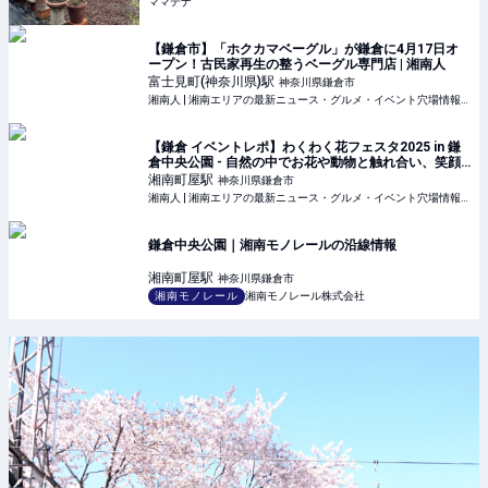
ママテナ
【鎌倉市】「ホクカマベーグル」が鎌倉に4月17日オ
ープン！古民家再生の整うベーグル専門店 | 湘南人
富士見町(神奈川県)
駅
神奈川県鎌倉市
湘南人 | 湘南エリアの最新ニュース・グルメ・イベント穴場情報満載！
【鎌倉 イベントレポ】わくわく花フェスタ2025 in 鎌
倉中央公園 - 自然の中でお花や動物と触れ合い、笑顔
溢れるイベント！ | 湘南人
湘南町屋
駅
神奈川県鎌倉市
湘南人 | 湘南エリアの最新ニュース・グルメ・イベント穴場情報満載！
鎌倉中央公園｜湘南モノレールの沿線情報
湘南町屋
駅
神奈川県鎌倉市
湘南モノレール
湘南モノレール株式会社