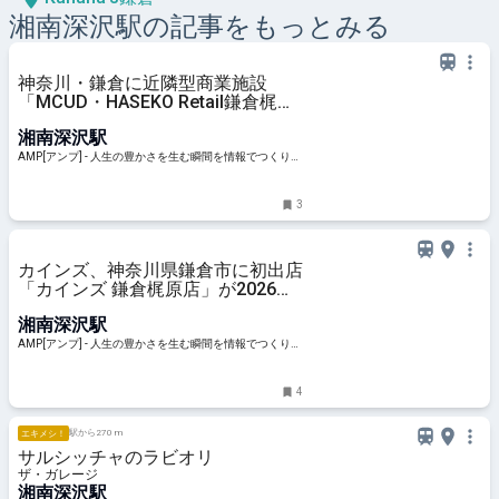
湘南深沢
駅の記事をもっとみる
神奈川・鎌倉に近隣型商業施設
「MCUD・HASEKO Retail鎌倉梶
原」が竣工 カインズとライフが出
湘南深沢駅
店 | AMP[アンプ] - 人生の豊かさを
生む瞬間を情報でつくりだす新世代
AMP[アンプ] - 人生の豊かさを生む瞬間を情報でつくりだ
向けビジネスメディア
す新世代向けビジネスメディア
3
カインズ、神奈川県鎌倉市に初出店
「カインズ 鎌倉梶原店」が2026年
秋オープン | AMP[アンプ] - 人生の
湘南深沢駅
豊かさを生む瞬間を情報でつくりだ
す新世代向けビジネスメディア
AMP[アンプ] - 人生の豊かさを生む瞬間を情報でつくりだ
す新世代向けビジネスメディア
4
駅から270 m
エキメシ！
サルシッチャのラビオリ
ザ・ガレージ
湘南深沢駅