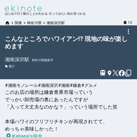
はじめて行く駅のことがわかる 行ってみたい街が見つかる
10
関東
神奈川県
湘南深沢駅
こんなところでハワイアン!? 現地の味が楽し
めます
湘南深沢
駅
神奈川県鎌倉市
遊び
#湘南モノレール
#湘南深沢
#湘南
#鎌倉
#グルメ
このお店の場所は鎌倉青果市場っていう

でっかい卸売場の奥にあったんですが

「入って大丈夫なのかな？」っていう場所でした笑

本場ハワイのフリフリチキンが再現されてて、

めっちゃ美味しかった！
Kahana’s鎌倉