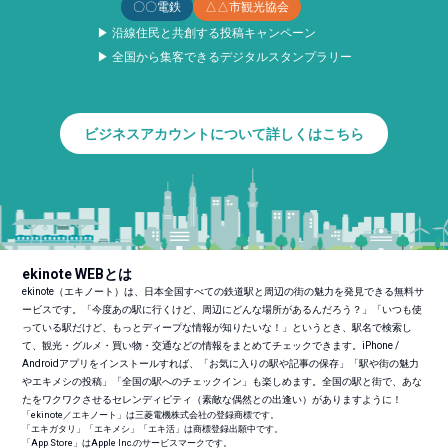
〇〇電鉄
△△市観光協会
▶ 沿線住民と共創する投稿キャンペーン
▶ 全国から集客できるデジタルスタンプラリー
ビジネスアカウントについて詳しくはこちら
ekinote WEBとは
ekinote（エキノート）は、日本全国すべての鉄道駅と周辺の街の魅力を発見できる無料サ
ービスです。「今度あの駅に行くけど、周辺にどんな場所があるんだろう？」「いつも使
っている駅だけど、もっとディープな情報が知りたいな！」というとき、駅名で検索し
て、観光・グルメ・買い物・交通などの情報をまとめてチェックできます。iPhone /
Androidアプリをインストールすれば、「お気に入りの駅や記事の保存」「駅や街の魅力
やエキメシの投稿」「全国の駅へのチェックイン」も楽しめます。全国の駅と街で、あな
たをワクワクさせるセレンディピティ（素敵な偶然との出逢い）がありますように！
「ekinote／エキノート」は三菱電機株式会社の登録商標です。
「エキガタリ」「エキメシ」「エキ活」は商標登録出願中です。
「App Store」はApple Inc.のサービスマークです。