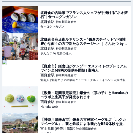
北鎌倉の古民家でフランス人シェフが手掛ける“ネオ懐
石” | 食べログマガジン
北鎌倉
駅
神奈川県鎌倉市
食べログマガジン
北鎌倉台商店街ルネサンス～“鎌倉のチベット”が個性
豊かな面々の力で新たなステージへ～｜さんたつ by 散
歩の達人
北鎌倉
駅
神奈川県鎌倉市
さんたつ by 散歩の達人
【鎌倉市】鎌倉山がケンゾー エステイトのプレミアム
ワイン全6銘柄の提供を開始 | 湘南人
西鎌倉
駅
神奈川県鎌倉市
湘南人 | 湘南エリアの最新ニュース・グルメ・イベント穴場情報満載！
【数量・期間限定販売】鎌倉の〈茶の子〉とHanakoの
コラボ上生菓子が発売されます！
西鎌倉
駅
神奈川県鎌倉市
Hanako Web
【神奈川県鎌倉市】鎌倉の古民家ベーグル店「ホクカ
マベーグル」、薪と鉄板による新たなBBQ体験を提供 |
ママテナ
富士見町(神奈川県)
駅
神奈川県鎌倉市