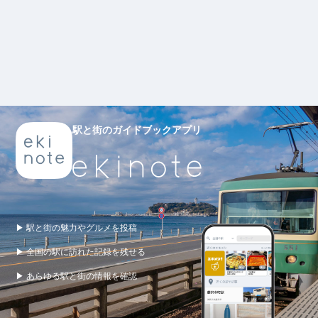
駅と街のガイドブックアプリ
▶ 駅と街の魅力やグルメを投稿
▶ 全国の駅に訪れた記録を残せる
▶ あらゆる駅と街の情報を確認