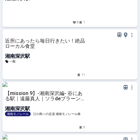
8
1
近所にあったら毎日行きたい！絶品
ローカル食堂
湘南深沢駅
一般
11
【mission 9】-湘南深沢編- 谷にあ
る駅｜遠藤真人｜ソラdeブラーン
｜湘南モノレール株式会社
湘南深沢駅
湘南モノレール
江の島への近道 湘南モノレール株式
会社
9