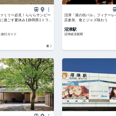
ァミリー必見！らららサンビー
沼津「港の街バル」フィナーレへ
過ごす夏休み | 静岡県 | トラ
店参加、食とジャズ味わう
 旅行ガイド
沼津駅
p 旅行ガイド
沼津経済新聞
2