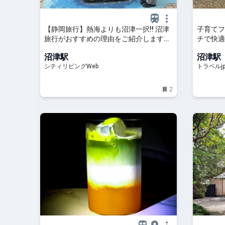
【静岡旅行】熱海よりも沼津一択!! 沼津
子育てフ
旅行がおすすめの理由をご紹介します！
チで快適に
｜シティリビングWeb
ベルjp
沼津駅
沼津駅
シティリビングWeb
トラベルj
2