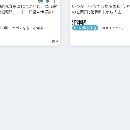
駿河湾を望む地に佇む、隠れ家
いつか、いつでも帰る場所 心
倶楽部」 ｜ 和樂web 美の国
の玄関口 沼津駅｜からうま
をもっと知る！
沼津駅
 美の国ニッポンをもっと知る！
#この駅がすき
note（ノート）
4