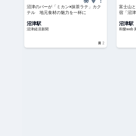
沼津のバーが「ミカン×抹茶ラテ」カク
富士山と
テル 地元食材の魅力を一杯に
宿「沼津
ニッポン
沼津駅
沼津駅
沼津経済新聞
和樂web
2