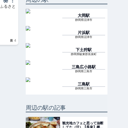
のふるさと
大岡
駅
静岡県沼津市
片浜
駅
静岡県沼津市
4
下土狩
駅
静岡県駿東郡長泉町
三島広小路
駅
静岡県三島市
三島
駅
静岡県三島市
周辺の駅の記事
観光地カフェと思って油断
してた（汗）【長泉】概念