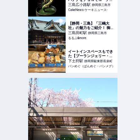
ング 新感覚バナナスイー
三島広小路
駅
静岡県三島市
ツ展開する「富士
CakeNews-ケーキニュース-
BANANA-dip-」3月11日オ
ープン
【静岡・三島】「三嶋大
社」の魅力をご紹介！ 御守
や御朱印、縁起餅「福太
三島田町
駅
静岡県三島市
郎」も｜るるぶ&more.
るるぶ&more.
イートインスペースもでき
た【ブーランジェリー・ア
ダチ】では焼きたてパンも
下土狩
駅
静岡県駿東郡長泉町
イートイン可能（静岡県・
パンめぐ（ぱんめぐ・パンメグ）
駿東郡）