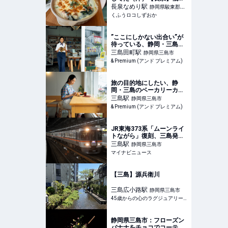
覆る！「1000円台で本格ラ
長泉なめり
駅
静岡県駿東郡長
ンチ」「完全に穴場スポッ
くふうロコしずおか
泉町
ト」子連れに最高 | くふう
ロコしずおか
”ここにしかない出合い”が
待っている、静岡・三島の
書店『ヨット』。
三島田町
駅
静岡県三島市
& Premium (アンド プレミアム)
旅の目的地にしたい、静
岡・三島のベーカリーカフ
ェ『loska』。
三島
駅
静岡県三島市
& Premium (アンド プレミアム)
JR東海373系「ムーンライ
トながら」復刻、三島発大
垣行の特別列車
三島
駅
静岡県三島市
マイナビニュース
【三島】源兵衛川
三島広小路
駅
静岡県三島市
45歳からの心のラグジュアリーメディア
静岡県三島市：フローズン
バナナをチョコでコーティ