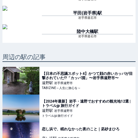
平田(岩手県)
駅
岩手県釜石市
陸中大橋
駅
岩手県釜石市
周辺の駅の記事
【日本の不思議スポット4】かつて顔の赤いカッパが目
撃されていた!?「カッパ淵」〜岩手県遠野市〜
遠野
駅
岩手県遠野市
TABIZINE～人生に旅心を～
【2024年最新】岩手・遠野でおすすめの観光地12選 |
トラベルjp 旅行ガイド
遠野
駅
岩手県遠野市
トラベルjp 旅行ガイド
恋し浜で、眠れなかった夜のこと｜凪砂まひろ