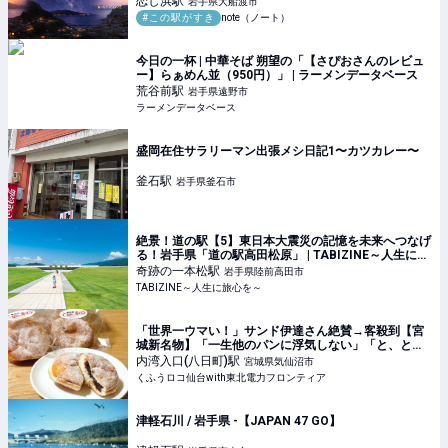
恋し浜
駅
岩手県大船渡市
#この駅がすき
note（ノート）
今日の一杯 | 中華そば 朔望の「【さぴおさんのレビュ
ー】らぁめん並（950円）」 | ラーメンデータベース
荒谷前
駅
岩手県遠野市
ラーメンデータベース
盛岡在住サラリーマン出張メシ日記1〜カツカレー〜
釜石
駅
岩手県釜石市
絶景！道の駅【5】東日本大震災の記憶を未来へつなげ
る！岩手県「道の駅高田松原」 | TABIZINE～人生に旅
心を～
奇跡の一本松
駅
岩手県陸前高田市
TABIZINE～人生に旅心を～
「世界一ウマい！」サンド伊達さん絶賛→客殺到【宮
城新名物】「一生他のパンに浮気しない」「と、とろ
ける♡」大大大大大正解！ | くふうロコ仙台with東北電
内湾入口(八日町)
駅
宮城県気仙沼市
力フロンティア
くふうロコ仙台with東北電力フロンティア
津軽石川 / 岩手県 -【JAPAN 47 GO】