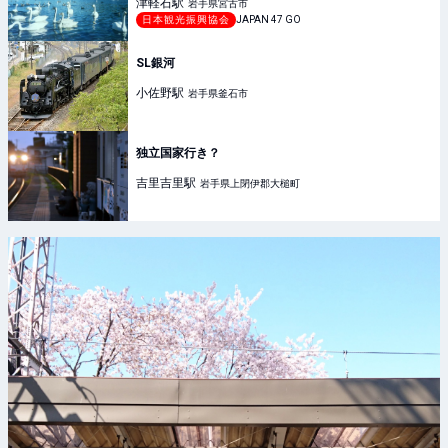
津軽石
駅
岩手県宮古市
日本観光振興協会
JAPAN 47 GO
SL銀河
小佐野
駅
岩手県釜石市
独立国家行き？
吉里吉里
駅
岩手県上閉伊郡大槌町