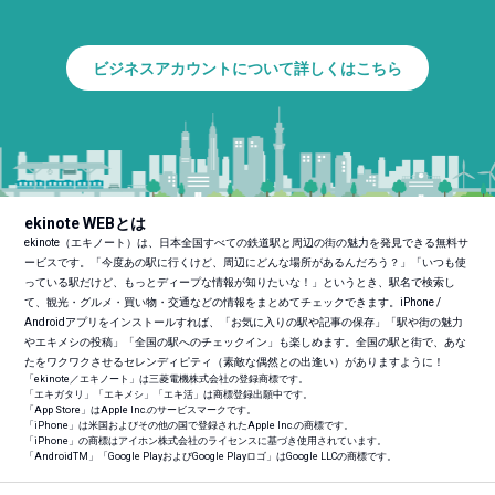
ビジネスアカウントについて詳しくはこちら
ekinote WEBとは
ekinote（エキノート）は、日本全国すべての鉄道駅と周辺の街の魅力を発見できる無料サ
ービスです。「今度あの駅に行くけど、周辺にどんな場所があるんだろう？」「いつも使
っている駅だけど、もっとディープな情報が知りたいな！」というとき、駅名で検索し
て、観光・グルメ・買い物・交通などの情報をまとめてチェックできます。iPhone /
Androidアプリをインストールすれば、「お気に入りの駅や記事の保存」「駅や街の魅力
やエキメシの投稿」「全国の駅へのチェックイン」も楽しめます。全国の駅と街で、あな
たをワクワクさせるセレンディピティ（素敵な偶然との出逢い）がありますように！
「ekinote／エキノート」は三菱電機株式会社の登録商標です。
「エキガタリ」「エキメシ」「エキ活」は商標登録出願中です。
「App Store」はApple Inc.のサービスマークです。
「iPhone」は米国およびその他の国で登録されたApple Inc.の商標です。
「iPhone」の商標はアイホン株式会社のライセンスに基づき使用されています。
「Android
TM
」「Google PlayおよびGoogle Playロゴ」はGoogle LLCの商標です。