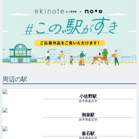
周辺の駅
小佐野
駅
岩手県釜石市
洞泉
駅
岩手県釜石市
釜石
駅
岩手県釜石市