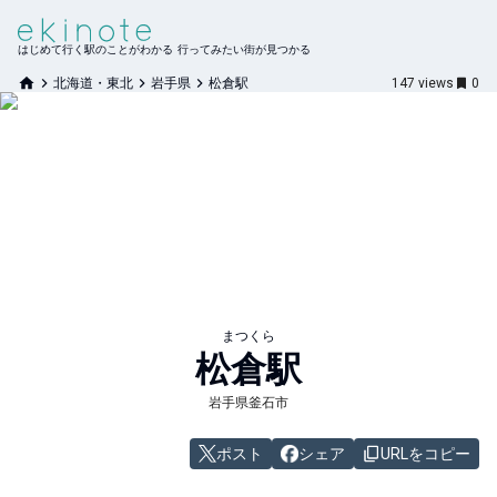
はじめて行く駅のことがわかる 行ってみたい街が見つかる
北海道・東北
岩手県
松倉駅
147
views
0
まつくら
松倉
駅
岩手県釜石市
ポスト
シェア
URLをコピー