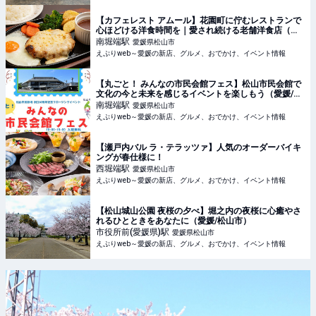
【カフェレスト アムール】花園町に佇むレストランで
心ほどける洋食時間を｜愛され続ける老舗洋食店（愛
媛/松山市）
南堀端
駅
愛媛県松山市
えぷりweb～愛媛の新店、グルメ、おでかけ、イベント情報
【丸ごと！ みんなの市民会館フェス】松山市民会館で
文化の今と未来を感じるイベントを楽しもう（愛媛/松
山市）
南堀端
駅
愛媛県松山市
えぷりweb～愛媛の新店、グルメ、おでかけ、イベント情報
【瀬戸内バル ラ・テラッツァ】人気のオーダーバイキ
ングが春仕様に！
西堀端
駅
愛媛県松山市
えぷりweb～愛媛の新店、グルメ、おでかけ、イベント情報
【松山城山公園 夜桜の夕べ】堀之内の夜桜に心癒やさ
れるひとときをあなたに（愛媛/松山市）
市役所前(愛媛県)
駅
愛媛県松山市
えぷりweb～愛媛の新店、グルメ、おでかけ、イベント情報