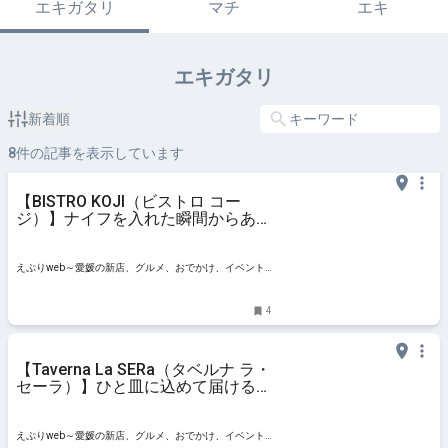
エキガタリ
マチ
エキ
エキガタリ
新着順
8
件の記事を表示しています
【BISTRO KOJI（ビストロ コー
ジ）】ナイフを入れた瞬間からあふ
れ出す肉汁が圧巻｜愛媛の洋食カタ
ログ・ハンバーグ編（愛媛/松山
市）
えぷりweb～愛媛の新店、グルメ、おでかけ、イベント
情報
4
【Taverna La SERa（タベルナ ラ・
セーラ）】ひと皿に込めて届けるイ
タリアとパスタへの想い｜愛され続
ける老舗洋食店（愛媛/松山市）
えぷりweb～愛媛の新店、グルメ、おでかけ、イベント