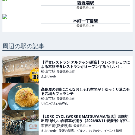
西堀端
駅
愛媛県松山市
本町一丁目
駅
愛媛県松山市
周辺の駅の記事
【洋食レストラン アルジャン/新店】フレンチシェフに
よる本格洋食レストランがオープンするらしい！
（2026/07/02 愛媛/松山市）
松山市
駅
愛媛県松山市
えぷりweb
髙島屋の3階にこんなおしゃれ空間が！ゆっくり過ごせ
る穴場カフェランチ
松山市
駅
愛媛県松山市
リビングえひめWeb
【LORO CYCLEWORKS MATSUYAMA/新店】四国初
出店! 珍しい自転車が揃う【2026/02/11 愛媛/松山市/
自転車】
市役所前(愛媛県)
駅
愛媛県松山市
えぷりweb～愛媛の新店、グルメ、おでかけ、イベント情報