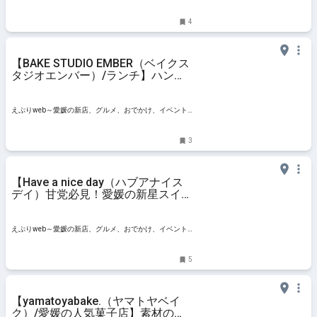
情報
4
【BAKE STUDIO EMBER（ベイクス
タジオエンバー）/ランチ】ハンバ
ーガー＆ドーナッツが人気！音楽好
きが集うカフェダイナー（愛媛/松
山市）
えぷりweb～愛媛の新店、グルメ、おでかけ、イベント
情報
3
【Have a nice day（ハブアナイス
デイ）甘党必見！愛媛の新星スイー
ツ】たんぱく質豊富なホエイや米粉
使用の焼き菓子が登場（愛媛/松
山）
えぷりweb～愛媛の新店、グルメ、おでかけ、イベント
情報
5
【yamatoyabake.（ヤマトヤベイ
ク）/愛媛の人気菓子店】素材のも