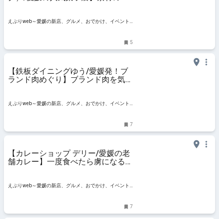
つ美味しさを存分に味わう焼き菓子
（愛媛/松山）
えぷりweb～愛媛の新店、グルメ、おでかけ、イベント
情報
5
【鉄板ダイニングゆう/愛媛発！ブ
ランド肉めぐり】ブランド肉を気軽
に贅沢に、新たな美味しさに出合う
店【愛媛/松山】
えぷりweb～愛媛の新店、グルメ、おでかけ、イベント
情報
7
【カレーショップ デリー/愛媛の老
舗カレー】一度食べたら虜になる！
松山市民のソウルフード【愛媛／松
山市】
えぷりweb～愛媛の新店、グルメ、おでかけ、イベント
情報
7