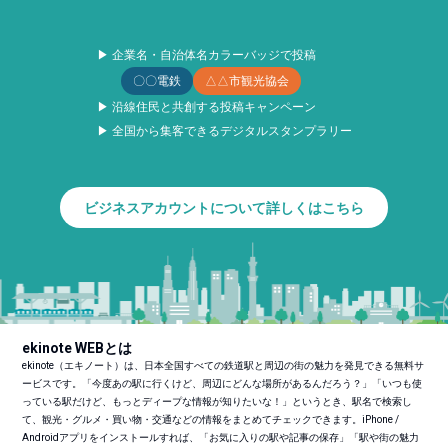
▶ 企業名・自治体名カラーバッジで投稿
〇〇電鉄
△△市観光協会
▶ 沿線住民と共創する投稿キャンペーン
▶ 全国から集客できるデジタルスタンプラリー
ビジネスアカウントについて詳しくはこちら
ekinote WEBとは
ekinote（エキノート）は、日本全国すべての鉄道駅と周辺の街の魅力を発見できる無料サ
ービスです。「今度あの駅に行くけど、周辺にどんな場所があるんだろう？」「いつも使
っている駅だけど、もっとディープな情報が知りたいな！」というとき、駅名で検索し
て、観光・グルメ・買い物・交通などの情報をまとめてチェックできます。iPhone /
Androidアプリをインストールすれば、「お気に入りの駅や記事の保存」「駅や街の魅力