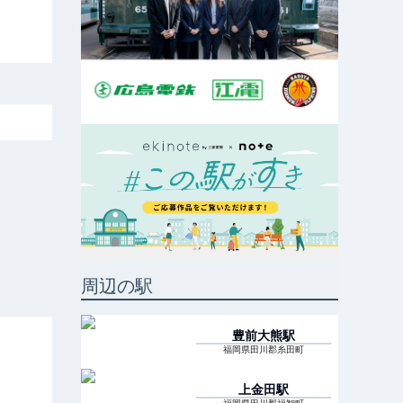
周辺の駅
豊前大熊
駅
福岡県田川郡糸田町
上金田
駅