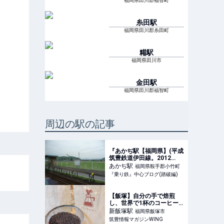
福岡県田川郡福智町
糸田
駅
福岡県田川郡糸田町
糒
駅
福岡県田川市
金田
駅
福岡県田川郡福智町
周辺の駅の記事
『あかぢ駅【福岡県】(平成
筑豊鉄道伊田線。2012
年)』
あかぢ
駅
福岡県鞍手郡小竹町
『乗り鉄』中心ブログ(踏破編)
【飯塚】自分の手で焙煎
し、世界で1杯のコーヒー
を！つむぎ珈琲の焙煎体験
新飯塚
駅
福岡県飯塚市
- 筑豊情報マガジンWING
筑豊情報マガジンWING