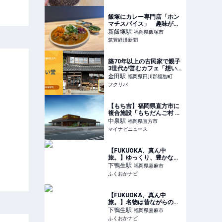
飯塚にカレー専門店「ホン
マチスパイス」 趣味が高
じランチのみ間借り出店
新飯塚
駅
福岡県飯塚市
筑豊経済新聞
築70年以上の古民家で親子
3世代が営むカフェ「想い
堂」【福岡県福智町】
金田
駅
福岡県田川郡福智町
フクリパ
【もち吉】福岡県直方市に
複合施設「もちだんご村 も
ち吉工場直売所」3月オー
中泉
駅
福岡県直方市
プンへ - できたての米菓や
マイナビニュース
お餅、うどんを提供
【FUKUOKA、真ん中
旅。】ゆっくり、豊かな時
間が過ごせるクラシックな
下鴨生
駅
福岡県嘉麻市
喫茶店 「おだ珈琲」 | ふく
ふくおかナビ
おかナビ
【FUKUOKA、真ん中
旅。】名物は昔ながらのち
ゃんぽん。やさしい味わい
下鴨生
駅
福岡県嘉麻市
にお腹も心も大満足！「お
ふくおかナビ