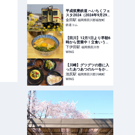
食事処 味よし」 | ふくおか
ナビ
平成筑豊鉄道 へいちくフェ
スタ2024（2024年9月29
日） - 鉄道コム
金田
駅
福岡県田川郡福智町
鉄道コム
【田川】12月1日より早朝6
時から営業中！立食いうど
ん屋さんとして生まれ変わ
下伊田
駅
福岡県田川市
った「金賞からあげうど
WING
ん」田川店 – WING
【川崎】グツグツの壺に入
ったあつあつのルーをかけ
て食べるキートンスタイ
池尻
駅
福岡県田川郡川崎町
ル。つぼやきカレー キート
WING
ンの彩り野菜カレー –
WING