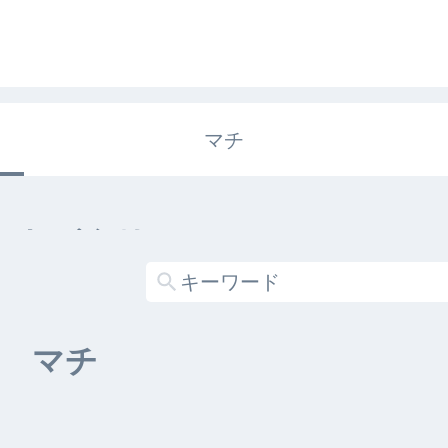
マチ
エキガタリ
する記事がありません
マチ