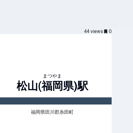
44
views
0
まつやま
松山(福岡県)
駅
福岡県田川郡糸田町