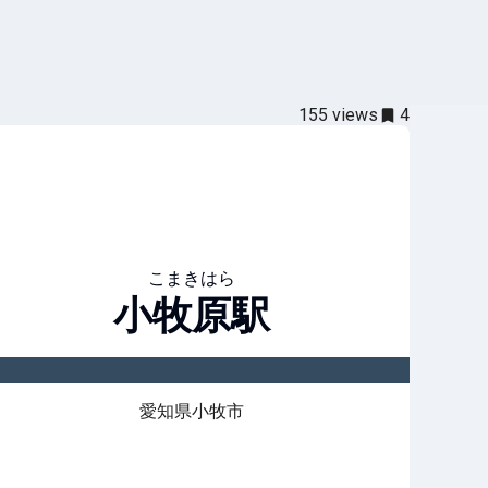
155
views
4
こまきはら
小牧原
駅
愛知県小牧市