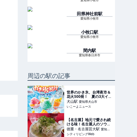
愛知県小牧市
田県神社前
駅
愛知県小牧市
小牧口
駅
愛知県小牧市
間内
駅
愛知県春日井市
周辺の駅の記事
世界のかき氷、台湾夜市＆
花火500発！ 夏の3大イベ
ントがリトルワールドに集
犬山
駅
愛知県犬山市
結
いこーよニュース
【名古屋】地元で愛され続
ける味！名古屋人のソウル
フード「ラーメン福 」｜シ
徳重・名古屋芸大
駅
愛知県
ティリビングWeb
シティリビングWeb
北名古屋市