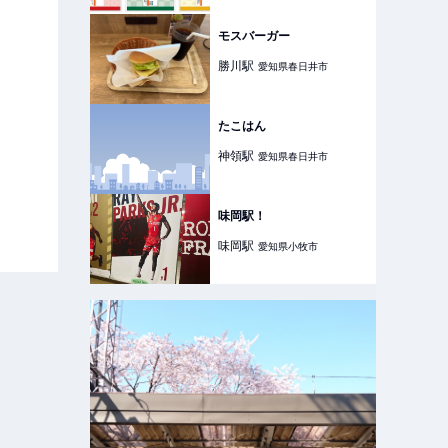
から2駅、中央本線から1駅
| 鉄道ニュース | 鉄道チャン
ネル
モスバーガー
勝川
駅
愛知県春日井市
たこはん
神領
駅
愛知県春日井市
味岡駅！
味岡
駅
愛知県小牧市