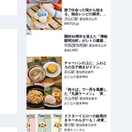
旅で出会った味から始ま
る、独自レシピの探求。愛
知〈YEH ice cream〉 | ブ
犬山口
駅
愛知県犬山市
ルータス| BRUTUS.jp
BRUTUS.jp
開村60周年を迎えた「博物
館明治村」がレトロ建築の
宝庫！ 120％楽しむ周り方
羽黒(愛知県)
駅
愛知県犬山市
を解説｜旅色LIKES
旅色LIKES
チャーハンの上に、ふわと
ろの玉子焼きがドドン
っ！ 愛知の名店のDNAを
石仏
駅
愛知県岩倉市
受け継ぐハイレベルなチャ
おとなの週末Web
ーラー「ふわとろ玉子セッ
ト」が旨すぎる - おとなの
週末Web
「肉そば」で一斉を風靡し
た『丸源ラーメン』 実は
「熟成醤油ラーメン」も旨
大山寺
駅
愛知県岩倉市
いのをご存知か？ チャー
おとなの週末Web
ラーも実践 - おとなの週末
Web
ドクターイエローの絵馬付
きキーホルダーも！JR東海
の「縁起の良い駅」3駅が
勝川
駅
愛知県春日井市
合格祈願グッズに 飯田線
鉄道チャンネル