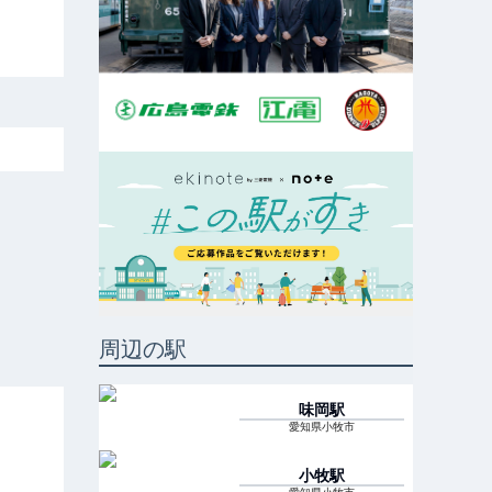
周辺の駅
味岡
駅
愛知県小牧市
小牧
駅