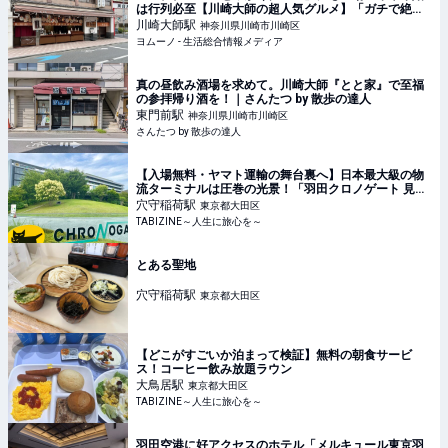
は行列必至【川崎大師の超人気グルメ】「ガチで絶
品…」「Snow Man効果で爆売れ」 | ヨムーノ
川崎大師
駅
神奈川県川崎市川崎区
ヨムーノ - 生活総合情報メディア
真の昼飲み酒場を求めて。川崎大師『とと家』で至福
の参拝帰り酒を！｜さんたつ by 散歩の達人
東門前
駅
神奈川県川崎市川崎区
さんたつ by 散歩の達人
【入場無料・ヤマト運輸の舞台裏へ】日本最大級の物
流ターミナルは圧巻の光景！「羽田クロノゲート 見学
コース」参加ルポ
穴守稲荷
駅
東京都大田区
TABIZINE～人生に旅心を～
とある聖地
穴守稲荷
駅
東京都大田区
【どこがすごいか泊まって検証】無料の朝食サービ
ス！コーヒー飲み放題ラウン
大鳥居
駅
東京都大田区
TABIZINE～人生に旅心を～
羽田空港に好アクセスのホテル「メルキュール東京羽