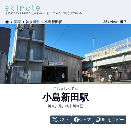
はじめて行く駅のことがわかる 行ってみたい街が見つかる
関東
神奈川県
小島新田駅
354
views
7
こじましんでん
小島新田
駅
神奈川県川崎市川崎区
ポスト
シェア
URLをコピー