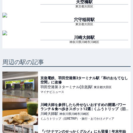
天空橋
駅
東京都大田区
穴守稲荷
駅
東京都大田区
川崎大師
駅
神奈川県川崎市川崎区
周辺の駅の記事
京急電鉄、羽田空港第3ターミナル駅「和のおもてなし
空間」に改修
羽田空港第３ターミナル(京急)
駅
東京都大田区
マイナビニュース
川崎大師を参拝したら外せないおすすめの開運パワー
ランチ＆食べ歩きスポット12選 | くふうトリップ（旧
RETRIP）
川崎大師
駅
神奈川県川崎市川崎区
くふうトリップ（旧RETRIP） - 旅行・おでかけメディア
『バナナマンのせっかくグルメ』にも登場！年末年始