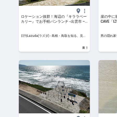
ロケーション抜群！海辺の『キララベー
崖の中に
カリー』でお手軽パンランチ -出雲市 –
CAVE「IZ
日刊Lazuda
れのリゾー
ル
日刊Lazuda(ラズダ) - 島根・鳥取を知る、見
男の隠れ家
る、食べる、遊ぶ、暮らすWebマガジン
8