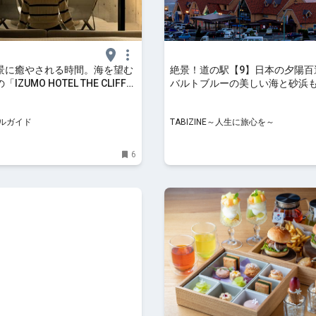
景に癒やされる時間。海を望む
絶景！道の駅【9】日本の夕陽百
IZUMO HOTEL THE CLIFF」
バルトブルーの美しい海と砂浜
ステイ 【楽天トラベル】
県「道の駅 キララ多伎」 | TABIZ
生に旅心を～
ルガイド
TABIZINE～人生に旅心を～
6