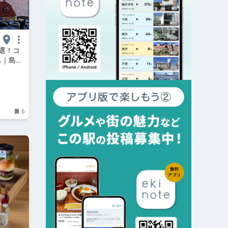
選！コ
も｜島根
INE～人
6