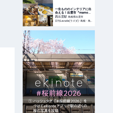
一生もののインテリアに出
合える！出雲市『mamo
shop（マモーショップ）』
西出雲
駅
島根県出雲市
で家具を新調 – 日刊Lazuda
日刊Lazuda(ラズダ) - 島根・鳥取を知る、見る、食べる、遊ぶ、暮らすWebマガジン