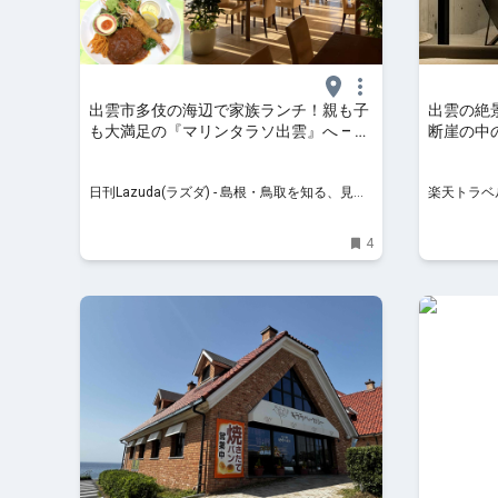
出雲市多伎の海辺で家族ランチ！親も子
出雲の絶
も大満足の『マリンタラソ出雲』へ – 日
断崖の中の「
刊Lazuda
で非日常
日刊Lazuda(ラズダ) - 島根・鳥取を知る、見
楽天トラベ
る、食べる、遊ぶ、暮らすWebマガジン
4