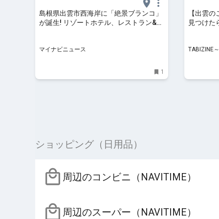
島根県出雲市西海岸に「絶景ブランコ」
【出雲の
が誕生! リゾートホテル、レストラン&カ
見つけた
フェ、パーキングエリアなどの複合施設
んぱん」
内に
TABIZ
マイナビニュース
TABIZI
1
ショッピング（日用品）
周辺のコンビニ（NAVITIME）
周辺のスーパー（NAVITIME）