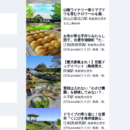
山陰ワイナリー巡りでブド
ウを育むテロワールを感じ
る旅へ。｜るるぶ&more.
浜山公園北口
駅
島根県出雲市
るるぶ&more.
お米が香る手作りみたらし
団子。出雲市湖陵町『たき
がわ製菓』で夏の手土産探
江南(島根県)
駅
島根県出雲市
し – 日刊Lazuda
日刊Lazuda(ラズダ) - 島根・鳥取を知る、見る、食べる、遊ぶ、暮らすWebマガジン
【愛犬家集まれ！】空庭ド
ッグイベント（島根県大田
市）の開催情報｜日刊
田儀
駅
島根県出雲市
Lazuda(ラズダ) - 島根・鳥
日刊Lazuda(ラズダ) - 島根・鳥取を知る、見る、食べる、遊ぶ、暮らすWebマガジン
取を知る、見る、食べる、
遊ぶ、暮らすWebマガジン
普段は入れない「わさび農
園」を探検してみない？わ
さび飯付きランチも楽しみ
久手
駅
島根県大田市
なガイドツアーが大田市で
日刊Lazuda(ラズダ) - 島根・鳥取を知る、見る、食べる、遊ぶ、暮らすWebマガジン
– 日刊Lazuda
ドライブの寄り道に！出雲
市『くにびき海岸道路公
園』【公園であそ部】 – 日
江南(島根県)
駅
島根県出雲市
刊Lazuda
日刊Lazuda(ラズダ) - 島根・鳥取を知る、見る、食べる、遊ぶ、暮らすWebマガジン