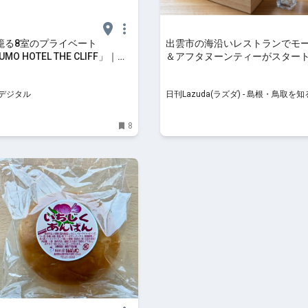
籠る8室のプライベート
出雲市の海沿いレストランでモ
UMO HOTEL THE CLIFF」｜憧
＆アフタヌーンティーがスター
トホテル | 男の隠れ家デジタ
– 日刊Lazuda
デジタル
日刊Lazuda(ラズダ) - 島根・鳥取を
る、食べる、遊ぶ、暮らすWebマガジ
8