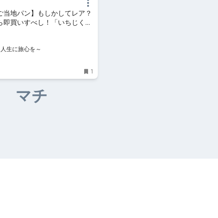
ご当地パン】もしかしてレア？
ら即買いすべし！「いちじくあ
｜島根県おすすめ土産 |
INE～人生に旅心を～
NE～人生に旅心を～
1
マチ