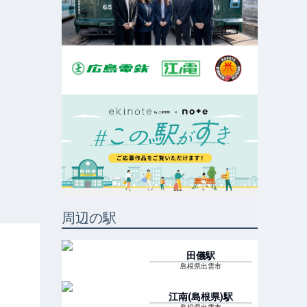
周辺の駅
田儀
駅
島根県出雲市
江南(島根県)
駅