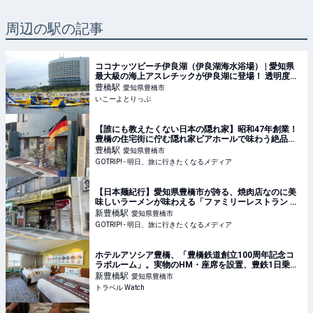
周辺の駅の記事
ココナッツビーチ伊良湖（伊良湖海水浴場） | 愛知県
最大級の海上アスレチックが伊良湖に登場！ 透明度抜
群の海で思いっきり遊ぼう！ | 愛知県田原市 | いこーよ
豊橋
駅
愛知県豊橋市
とりっぷ
いこーよとりっぷ
【誰にも教えたくない日本の隠れ家】昭和47年創業！
豊橋の住宅街に佇む隠れ家ビアホールで味わう絶品ビ
ールとは？ / 愛知県豊橋市の「ビアホール 独逸（どい
豊橋
駅
愛知県豊橋市
つ）」 - GOTRIP!
GOTRIP! - 明日、旅に行きたくなるメディア
【日本麺紀行】愛知県豊橋市が誇る、焼肉店なのに美
味しいラーメンが味わえる「ファミリーレストラン 平
和園」とは？ - GOTRIP!
新豊橋
駅
愛知県豊橋市
GOTRIP! - 明日、旅に行きたくなるメディア
ホテルアソシア豊橋、「豊橋鉄道創立100周年記念コ
ラボルーム」。実物のHM・座席を設置、豊鉄1日乗車
券つき
新豊橋
駅
愛知県豊橋市
トラベル Watch