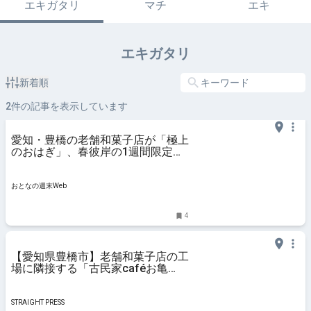
エキガタリ
マチ
エキ
エキガタリ
新着順
2
件の記事を表示しています
愛知・豊橋の老舗和菓子店が「極上
のおはぎ」、春彼岸の1週間限定、
早朝3時から仕込む当日完売の一品
おとなの週末Web
4
【愛知県豊橋市】老舗和菓子店の工
場に隣接する「古民家caféお亀
堂」で味わう和スイーツ
STRAIGHT PRESS