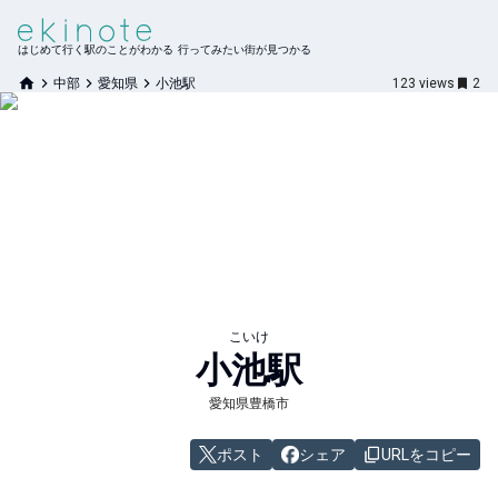
はじめて行く駅のことがわかる 行ってみたい街が見つかる
中部
愛知県
小池駅
123
views
2
こいけ
小池
駅
愛知県豊橋市
ポスト
シェア
URLをコピー