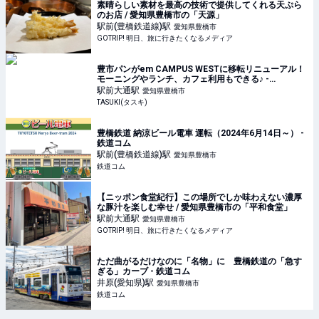
素晴らしい素材を最高の技術で提供してくれる天ぷら
のお店 / 愛知県豊橋市の「天源」
駅前(豊橋鉄道線)
駅
愛知県豊橋市
GOTRIP! 明日、旅に行きたくなるメディア
豊市パンがem CAMPUS WESTに移転リニューアル！
モーニングやランチ、カフェ利用もできる♪ -
TASUKI(タスキ)
駅前大通
駅
愛知県豊橋市
TASUKI(タスキ)
豊橋鉄道 納涼ビール電車 運転（2024年6月14日～） -
鉄道コム
駅前(豊橋鉄道線)
駅
愛知県豊橋市
鉄道コム
【ニッポン食堂紀行】この場所でしか味わえない濃厚
な豚汁を楽しむ幸せ / 愛知県豊橋市の「平和食堂」
駅前大通
駅
愛知県豊橋市
GOTRIP! 明日、旅に行きたくなるメディア
ただ曲がるだけなのに「名物」に 豊橋鉄道の「急す
ぎる」カーブ - 鉄道コム
井原(愛知県)
駅
愛知県豊橋市
鉄道コム